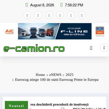
Skip
August 8, 2026
7:56:22 PM
to
content
Home
eNEWS
2025
Eurowag atinge 100 de statii Eurowag Prime in Europa
erea deschiderii procedurii de insolvență
Noutati