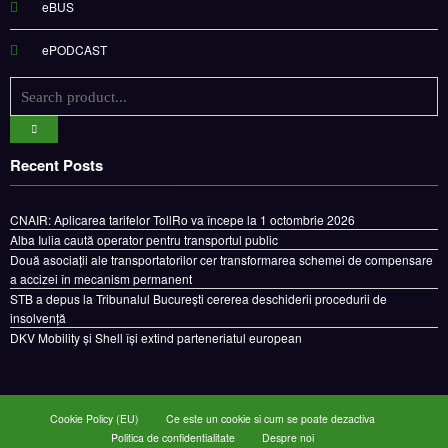
eBUS
ePODCAST
Recent Posts
CNAIR: Aplicarea tarifelor TollRo va începe la 1 octombrie 2026
Alba Iulia caută operator pentru transportul public
Două asociații ale transportatorilor cer transformarea schemei de compensare
a accizei în mecanism permanent
STB a depus la Tribunalul București cererea deschiderii procedurii de
insolvență
DKV Mobility și Shell își extind parteneriatul european
Cookie Policy (EU)
Ce este un cookie si cum se poate dezactiva
Politica de confidentialitate
Despre noi