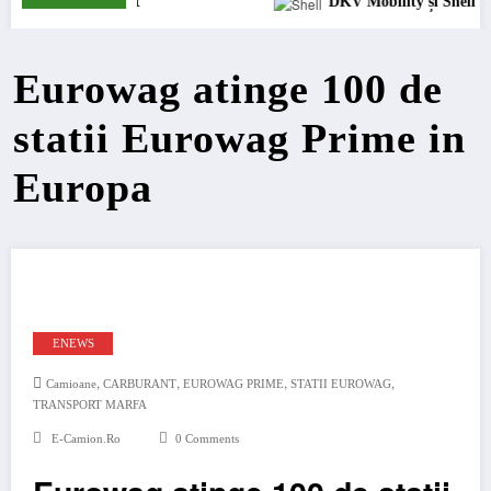
nt
DKV Mobility și Shell își extind parteneria
Eurowag atinge 100 de
statii Eurowag Prime in
Europa
ENEWS
,
,
,
,
Camioane
CARBURANT
EUROWAG PRIME
STATII EUROWAG
TRANSPORT MARFA
E-Camion.ro
0 Comments