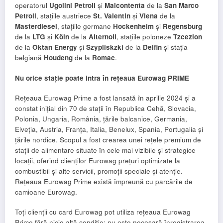
operatorul
Ugolini Petroli
și
Malcontenta
de la
San Marco
Petroli
, stațiile austriece
St. Valentin
și
Viena
de la
Masterdiesel
, stațiile germane
Hockenheim
și
Regensburg
de la
LTG
și
Köln
de la
Alternoil
, stațiile poloneze
Tzcezion
de la
Oktan Energy
și
Szypliskzki
de la
Delfin
și stația
belgiană
Houdeng
de la
Romac
.
Nu orice stație poate intra în rețeaua Eurowag PRIME
Rețeaua Eurowag Prime a fost lansată în aprilie 2024 și a
constat inițial din 70 de stații în Republica Cehă, Slovacia,
Polonia, Ungaria, România, țările balcanice, Germania,
Elveția, Austria, Franța, Italia, Benelux, Spania, Portugalia și
țările nordice. Scopul a fost crearea unei rețele premium de
stații de alimentare situate în cele mai vizibile și strategice
locații, oferind clienților Eurowag prețuri optimizate la
combustibil și alte servicii, promoții speciale și atenție.
Rețeaua Eurowag Prime există împreună cu parcările de
camioane Eurowag.
Toți clienții cu card Eurowag pot utiliza rețeaua Eurowag
Prime fără nicio altă condiție; nu este necesară înregistrarea