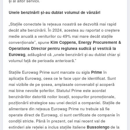
și al altor servicii.
Unele benzinării și-au dublat volumul de vânzări
„Stațiile conectate la rețeaua noastră se dezvoltă mai rapid
decât alte benzinării. În 2024, acestea au raportat o creștere
medie anuală a veniturilor cu 49% mai mare decât stațiile
convenționale”, spune
Kim Coppens, Energy Procurement &
Operations Director pentru regiunea sudică și vestică la
Eurowag
, adăugând că „unele benzinării și-au dublat chiar și
volumul față de perioada anterioară.”
Stațiile Eurowag Prime sunt marcate cu sigla
Prime
în
aplicația Eurowag, ceea ce le face ușor de identificat. Sunt
mai vizibile de pe șosea, amplasate convenabil și acoperă
mai bine nevoile șoferilor. Statutul Prime este acordat
benzinăriilor datorită noilor locații, scopurilor promoționale,
poziționării strategice sau unei decizii a companiei. Stațiile de
alimentare din rețeaua Eurowag Prime nu trebuie să fie
operate direct de Eurowag, ci sunt certificate de companie în
condiții stricte. Până în prezent, cel mai recent val de
extinderi ale rețelei a inclus stațiile italiene
Bussolengo
de la