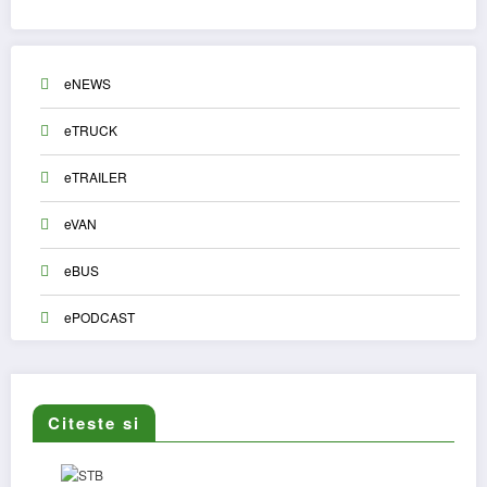
eNEWS
eTRUCK
eTRAILER
eVAN
eBUS
ePODCAST
Citeste si