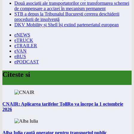
Două asociații ale transportatorilor cer transformarea schemei
de compensare a accizei în mecanism permanent
STB a depus la Tribunalul București cererea deschiderii
procedurii de insolvență
DKV Mobility și Shell își extind parteneriatul european
eNEWS
eTRUCK
eTRAILER
eVAN
eBUS
ePODCAST
Citeste si
CNAIR: Aplicarea tarifelor TollRo va începe la 1 octombrie
2026
Alba Iulia caută operator pentru transportul public