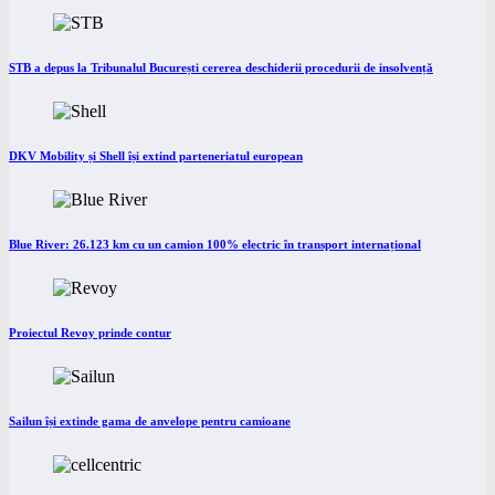
STB a depus la Tribunalul București cererea deschiderii procedurii de insolvență
DKV Mobility și Shell își extind parteneriatul european
Blue River: 26.123 km cu un camion 100% electric în transport internațional
Proiectul Revoy prinde contur
Sailun își extinde gama de anvelope pentru camioane