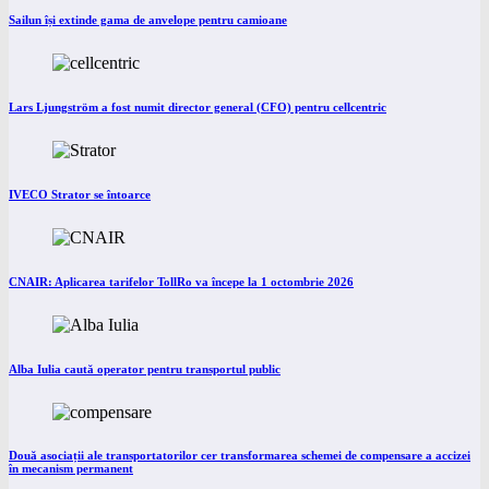
Sailun își extinde gama de anvelope pentru camioane
Lars Ljungström a fost numit director general (CFO) pentru cellcentric
IVECO Strator se întoarce
CNAIR: Aplicarea tarifelor TollRo va începe la 1 octombrie 2026
Alba Iulia caută operator pentru transportul public
Două asociații ale transportatorilor cer transformarea schemei de compensare a accizei
în mecanism permanent