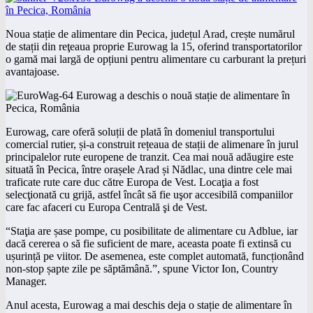
Noua stație de alimentare din Pecica, județul Arad, crește numărul
de stații din reţeaua proprie Eurowag la 15, oferind transportatorilor
o gamă mai largă de opțiuni pentru alimentare cu carburant la prețuri
avantajoase.
Eurowag, care oferă soluții de plată în domeniul transportului
comercial rutier, și-a construit rețeaua de stații de alimenare în jurul
principalelor rute europene de tranzit. Cea mai nouă adăugire este
situată în Pecica, între orașele Arad și Nădlac, una dintre cele mai
traficate rute care duc către Europa de Vest. Locaţia a fost
selecţionată cu grijă, astfel încât să fie uşor accesibilă companiilor
care fac afaceri cu Europa Centrală şi de Vest.
“Staţia are șase pompe, cu posibilitate de alimentare cu Adblue, iar
dacă cererea o să fie suficient de mare, aceasta poate fi extinsă cu
ușurință pe viitor. De asemenea, este complet automată, funcționând
non-stop șapte zile pe săptămână.”, spune Victor Ion, Country
Manager.
Anul acesta, Eurowag a mai deschis deja o stație de alimentare în