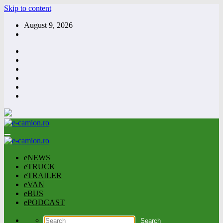
Skip to content
August 9, 2026
eNEWS
eTRUCK
eTRAILER
eVAN
eBUS
ePODCAST