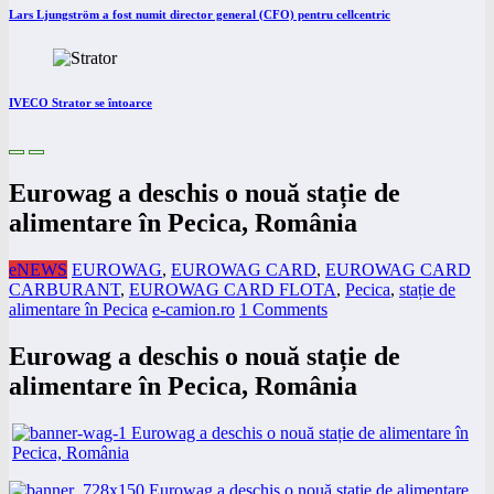
Lars Ljungström a fost numit director general (CFO) pentru cellcentric
IVECO Strator se întoarce
Eurowag a deschis o nouă stație de
alimentare în Pecica, România
eNEWS
EUROWAG
,
EUROWAG CARD
,
EUROWAG CARD
CARBURANT
,
EUROWAG CARD FLOTA
,
Pecica
,
stație de
alimentare în Pecica
e-camion.ro
1 Comments
Eurowag a deschis o nouă stație de
alimentare în Pecica, România