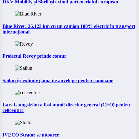
DKV Mobility și Shell își extind parteneriatul european
Blue River: 26.123 km cu un camion 100% electric în transport
internațional
Proiectul Revoy prinde contur
Sailun își extinde gama de anvelope pentru camioane
Lars Ljungström a fost numit director general (CFO) pentru
cellcentric
IVECO Strator se întoarce