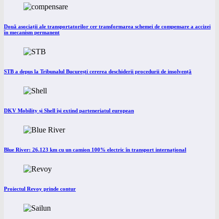
Două asociații ale transportatorilor cer transformarea schemei de compensare a accizei
în mecanism permanent
STB a depus la Tribunalul București cererea deschiderii procedurii de insolvență
DKV Mobility și Shell își extind parteneriatul european
Blue River: 26.123 km cu un camion 100% electric în transport internațional
Proiectul Revoy prinde contur