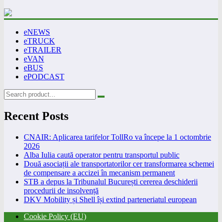
eNEWS
eTRUCK
eTRAILER
eVAN
eBUS
ePODCAST
Recent Posts
CNAIR: Aplicarea tarifelor TollRo va începe la 1 octombrie
2026
Alba Iulia caută operator pentru transportul public
Două asociații ale transportatorilor cer transformarea schemei
de compensare a accizei în mecanism permanent
STB a depus la Tribunalul București cererea deschiderii
procedurii de insolvență
DKV Mobility și Shell își extind parteneriatul european
Cookie Policy (EU)