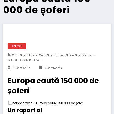
000 de șoferi
ENEWS
,
,
,
,
Criza Soferi
Europa Criza Soferi
Licente Soferi
Soferi Camion
SOFERI CAMION DETASARE
E-Camion.ro
0 Comments
Europa caută 150 000 de
șoferi
Un raport al