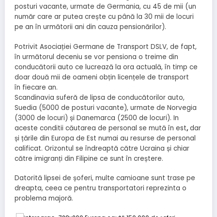
posturi vacante, urmate de Germania, cu 45 de mii (un
număr care ar putea crește cu până la 30 mii de locuri
pe an în următorii ani din cauza pensionărilor).
Potrivit Asociației Germane de Transport DSLV, de fapt,
în următorul deceniu se vor pensiona o treime din
conducătorii auto ce lucrează la ora actuală, în timp ce
doar două mii de oameni obțin licențele de transport
în fiecare an.
Scandinavia suferă de lipsa de conducătorilor auto,
Suedia (5000 de posturi vacante), urmate de Norvegia
(3000 de locuri) și Danemarca (2500 de locuri). In
aceste conditii căutarea de personal se mută în est
,
dar
și țările din Europa de Est numai au resurse de personal
calificat. Orizontul se îndreaptă către Ucraina și chiar
către imigranți din Filipine ce sunt în creștere.
Datorită lipsei de șoferi, multe camioane sunt trase pe
dreapta, ceea ce pentru transportatori reprezinta o
problema majoră.