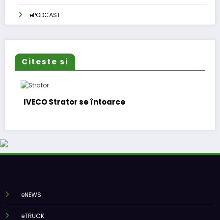
ePODCAST
Citeste si
IVECO Strator se întoarce
eNEWS
eTRUCK