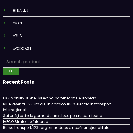
eTRAILER
eVAN
eBUS
ePODCAST
Recent Posts
DKV Mobility și Shell își extind parteneriatul european
Blue River: 26.123 km cu un camion 100% electric în transport
internațional
Sailun își extinde gama de anvelope pentru camioane
IVECO Strator se întoarce
BursaTransport/123cargo introduce o nouă funcționalitate