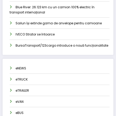
Blue River: 26.123 km cu un camion 100% electric în
transport internațional
Sailun își extinde gama de anvelope pentru camioane
IVECO Strator se întoarce
BursaTransport/123cargo introduce o nouă funcționalitate
eNEWS
eTRUCK
eTRAILER
eVAN
eBUS