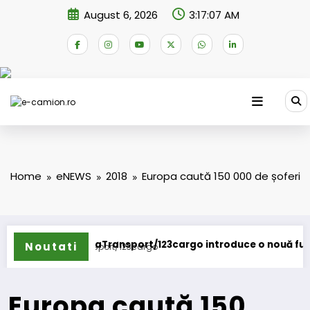
Skip
August 6, 2026
3:17:07 AM
to
content
Home
eNEWS
2018
Europa caută 150 000 de șoferi
ursaTransport/123cargo introduce o nouă funcționalitate
Daim
Noutati
Europa caută 150