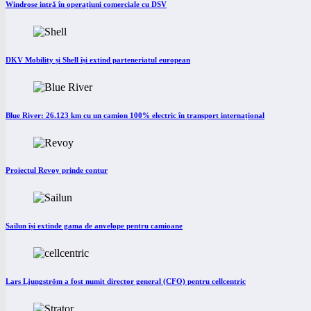
Windrose intră în operațiuni comerciale cu DSV
DKV Mobility și Shell își extind parteneriatul european
Blue River: 26.123 km cu un camion 100% electric în transport internațional
Proiectul Revoy prinde contur
Sailun își extinde gama de anvelope pentru camioane
Lars Ljungström a fost numit director general (CFO) pentru cellcentric