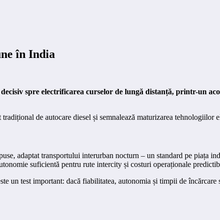
une în India
ecisiv spre electrificarea curselor de lungă distanță, printr-un 
adițional de autocare diesel și semnalează maturizarea tehnologiilor ele
use, adaptat transportului interurban nocturn – un standard pe piața i
nomie suficientă pentru rute intercity și costuri operaționale predictib
 este un test important: dacă fiabilitatea, autonomia și timpii de încărc