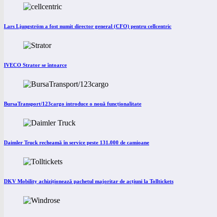
Lars Ljungström a fost numit director general (CFO) pentru cellcentric
IVECO Strator se întoarce
BursaTransport/123cargo introduce o nouă funcționalitate
Daimler Truck recheamă în service peste 131.000 de camioane
DKV Mobility achiziționează pachetul majoritar de acțiuni la Tolltickets