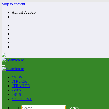
Skip to content
August 7, 2026
eNEWS
eTRUCK
eTRAILER
eVAN
eBUS
ePODCAST