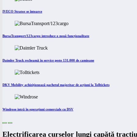
IVECO Strator se întoarce
BursaTransport/123cargo introduce o nouă funcționalitate
Daimler Truck recheamă în service peste 131.000 de camioane
DKV Mobility achiziționează pachetul majoritar de acțiuni la Tolltickets
Windrose intră în operațiuni comerciale cu DSV
Electrificarea curselor lungi capătă tracți