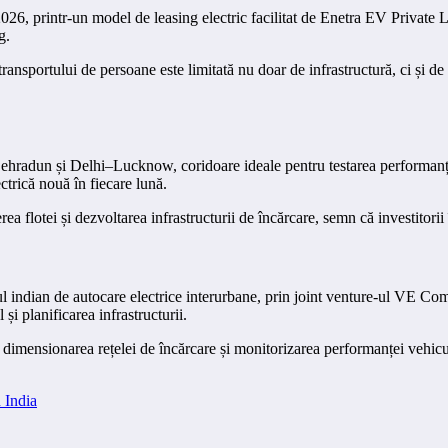
6, printr-un model de leasing electric facilitat de Enetra EV Private Lim
g.
ansportului de persoane este limitată nu doar de infrastructură, ci și de 
hradun și Delhi–Lucknow, coridoare ideale pentru testarea performanței 
ctrică nouă în fiecare lună.
 flotei și dezvoltarea infrastructurii de încărcare, semn că investitorii 
ul indian de autocare electrice interurbane, prin joint venture-ul VE C
 planificarea infrastructurii.
dimensionarea rețelei de încărcare și monitorizarea performanței vehicule