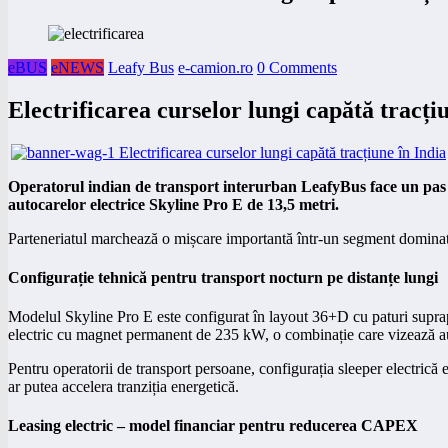
eBUS
eNEWS
Leafy Bus
e-camion.ro
0 Comments
Electrificarea curselor lungi capătă tracți
Operatorul indian de transport interurban LeafyBus face un pas d
autocarelor electrice Skyline Pro E de 13,5 metri.
Parteneriatul marchează o mișcare importantă într-un segment dominat tr
Configurație tehnică pentru transport nocturn pe distanțe lungi
Modelul Skyline Pro E este configurat în layout 36+D cu paturi suprap
electric cu magnet permanent de 235 kW, o combinație care vizează auto
Pentru operatorii de transport persoane, configurația sleeper electrică
ar putea accelera tranziția energetică.
Leasing electric – model financiar pentru reducerea CAPEX