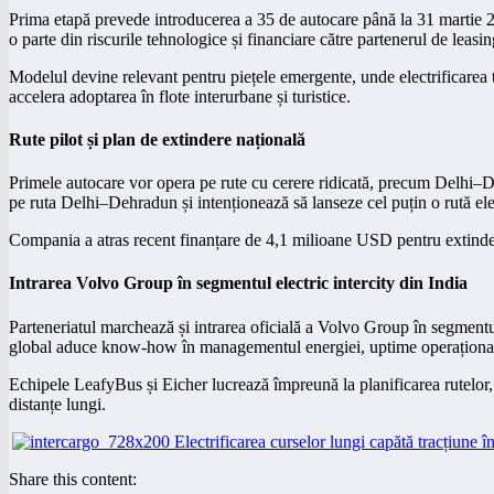
Prima etapă prevede introducerea a 35 de autocare până la 31 martie 202
o parte din riscurile tehnologice și financiare către partenerul de leasin
Modelul devine relevant pentru piețele emergente, unde electrificarea tr
accelera adoptarea în flote interurbane și turistice.
Rute pilot și plan de extindere națională
Primele autocare vor opera pe rute cu cerere ridicată, precum Delhi–De
pe ruta Delhi–Dehradun și intenționează să lanseze cel puțin o rută ele
Compania a atras recent finanțare de 4,1 milioane USD pentru extinderea
Intrarea Volvo Group în segmentul electric intercity din India
Parteneriatul marchează și intrarea oficială a Volvo Group în segment
global aduce know-how în managementul energiei, uptime operațional și
Echipele LeafyBus și Eicher lucrează împreună la planificarea rutelor, 
distanțe lungi.
Share this content: