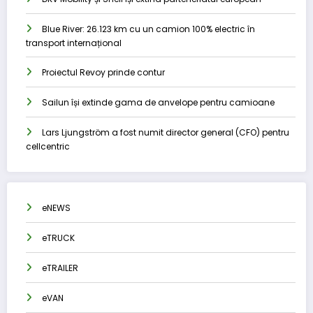
Blue River: 26.123 km cu un camion 100% electric în
transport internațional
Proiectul Revoy prinde contur
Sailun își extinde gama de anvelope pentru camioane
Lars Ljungström a fost numit director general (CFO) pentru
cellcentric
eNEWS
eTRUCK
eTRAILER
eVAN