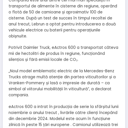
Compania este unul dintre cei mai mari specialiști în
transportul de alimente în cisterne din regiune, operând
o flotă de 50 de camioane și aproximativ 100 de
cisterne. După un test de succes în timpul recoltei de
anul trecut, Lebrun a optat pentru introducerea a două
vehicule electrice cu baterii pentru operațiunile
obișnuite.
Potrivit Daimler Truck, eActros 600 a transportat câteva
mii de hectolitri de produs în regiune, funcționând
silențios și fără emisii locale de CO₂.
„Noul model emblematic electric de la Mercedes-Benz
Trucks atrage multă atenție din partea viticultorilor și a
Vranken-Pommery și lasă o impresie de durată – ca
simbol al viitorului mobilității în viticultură”, a declarat
compania.
eActros 600 a intrat în producția de serie la sfârșitul lunii
noiembrie a anului trecut , livrările către clienți începând
din decembrie 2024. Modelul este acum în funcțiune
zilnică în peste 15 țări europene . Camionul utilizează trei