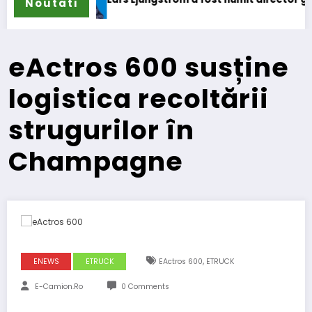
Noutati
eActros 600 susține
logistica recoltării
strugurilor în
Champagne
,
ENEWS
ETRUCK
EActros 600
ETRUCK
E-Camion.ro
0 Comments