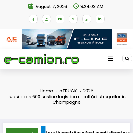
Skip
August 7, 2026
8:24:04 AM
to
content
Home
eTRUCK
2025
eActros 600 susține logistica recoltării strugurilor în
Champagne
e
Lars Ljungström a fost numit director general (CFO) pentr