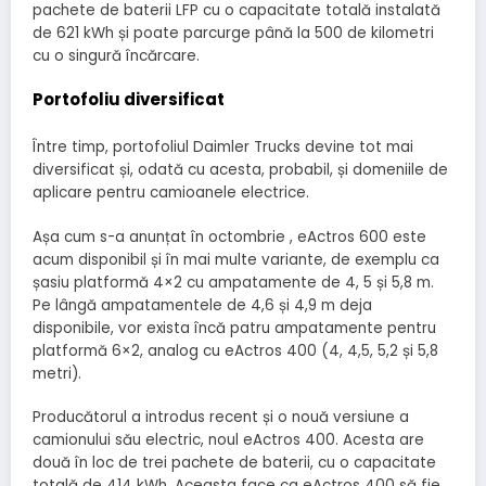
pachete de baterii LFP cu o capacitate totală instalată
de 621 kWh și poate parcurge până la 500 de kilometri
cu o singură încărcare.
Portofoliu diversificat
Între timp, portofoliul Daimler Trucks devine tot mai
diversificat și, odată cu acesta, probabil, și domeniile de
aplicare pentru camioanele electrice.
Așa cum s-a anunțat în octombrie , eActros 600 este
acum disponibil și în mai multe variante, de exemplu ca
șasiu platformă 4×2 cu ampatamente de 4, 5 și 5,8 m.
Pe lângă ampatamentele de 4,6 și 4,9 m deja
disponibile, vor exista încă patru ampatamente pentru
platformă 6×2, analog cu eActros 400 (4, 4,5, 5,2 și 5,8
metri).
Producătorul a introdus recent și o nouă versiune a
camionului său electric, noul eActros 400. Acesta are
două în loc de trei pachete de baterii, cu o capacitate
totală de 414 kWh. Aceasta face ca eActros 400 să fie