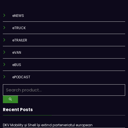
eNEWS
eTRUCK
eTRAILER
eVAN
eBUS
ePODCAST
Recent Posts
DKV Mobility și Shell își extind parteneriatul european