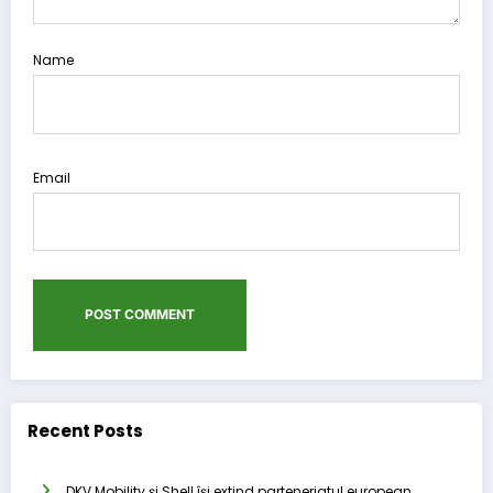
Name
Email
Recent Posts
DKV Mobility și Shell își extind parteneriatul european