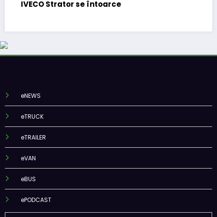
IVECO Strator se întoarce
eNEWS
eTRUCK
eTRAILER
eVAN
eBUS
ePODCAST