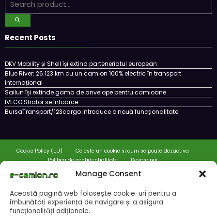
Recent Posts
DKV Mobility și Shell își extind parteneriatul european
Blue River: 26.123 km cu un camion 100% electric în transport
internațional
Sailun își extinde gama de anvelope pentru camioane
IVECO Strator se întoarce
BursaTransport/123cargo introduce o nouă funcționalitate
Cookie Policy (EU)
Ce este un cookie si cum se poate dezactiva
Politica de confidentialitate
Despre noi
Manage Consent
Copyright © 2024 by E-CAMION.RO MEDIA Toate drepturile sunt rezervate |
Powered By
SpiceThemes
Această pagină web folosește cookie-uri pentru a
îmbunătăți experiența de navigare și a asigura
funcționalițăți adiționale.