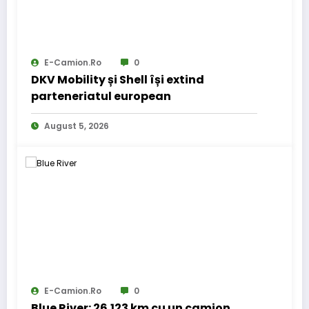
E-Camion.ro
0
DKV Mobility și Shell își extind
parteneriatul european
August 5, 2026
E-Camion.ro
0
Blue River: 26.123 km cu un camion