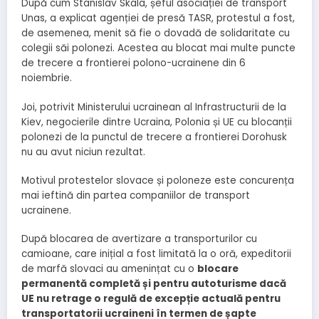
După cum Stanislav Skala, șeful asociației de transport
Unas, a explicat agenției de presă TASR, protestul a fost,
de asemenea, menit să fie o dovadă de solidaritate cu
colegii săi polonezi. Acestea au blocat mai multe puncte
de trecere a frontierei polono-ucrainene din 6
noiembrie.
Joi, potrivit Ministerului ucrainean al Infrastructurii de la
Kiev, negocierile dintre Ucraina, Polonia și UE cu blocanții
polonezi de la punctul de trecere a frontierei Dorohusk
nu au avut niciun rezultat.
Motivul protestelor slovace și poloneze este concurența
mai ieftină din partea companiilor de transport
ucrainene.
După blocarea de avertizare a transporturilor cu
camioane, care inițial a fost limitată la o oră, expeditorii
de marfă slovaci au amenințat cu o
blocare
permanentă completă și pentru autoturisme dacă
UE nu retrage o regulă de excepție actuală pentru
transportatorii ucraineni în termen de șapte