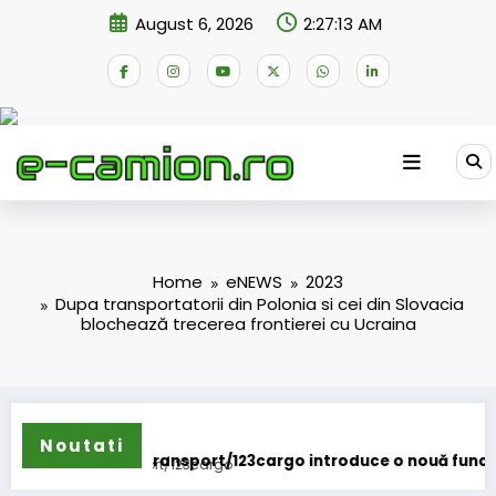
Skip
August 6, 2026
2:27:14 AM
to
content
Home
eNEWS
2023
Dupa transportatorii din Polonia si cei din Slovacia
blochează trecerea frontierei cu Ucraina
Noutati
saTransport/123cargo introduce o nouă funcționalitate
Daimler