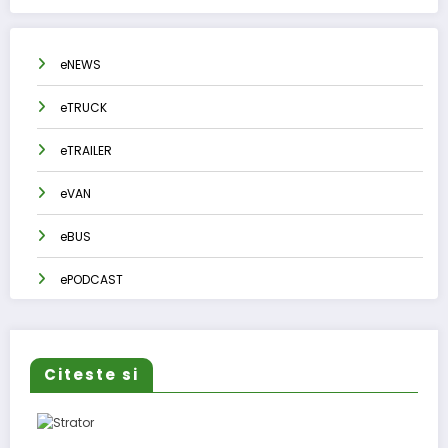
eNEWS
eTRUCK
eTRAILER
eVAN
eBUS
ePODCAST
Citeste si