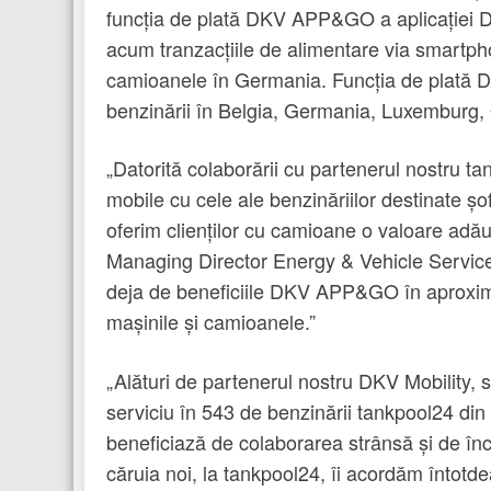
funcția de plată DKV APP&GO a aplicației DKV
acum tranzacțiile de alimentare via smartph
camioanele în Germania. Funcția de plată 
benzinării în Belgia, Germania, Luxemburg, 
„Datorită colaborării cu partenerul nostru t
mobile cu cele ale benzinăriilor destinate șof
oferim clienților cu camioane o valoare adă
Managing Director Energy & Vehicle Services 
deja de beneficiile DKV APP&GO în aproxima
mașinile și camioanele.”
„Alături de partenerul nostru DKV Mobility, s
serviciu în 543 de benzinării tankpool24 din 
beneficiază de colaborarea strânsă și de înc
căruia noi, la tankpool24, îi acordăm întot