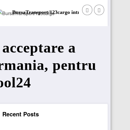
 introduce o nouă funcționalitate
Daimler Truck recheamă în
 acceptare a
ermania, pentru
ool24
Recent Posts