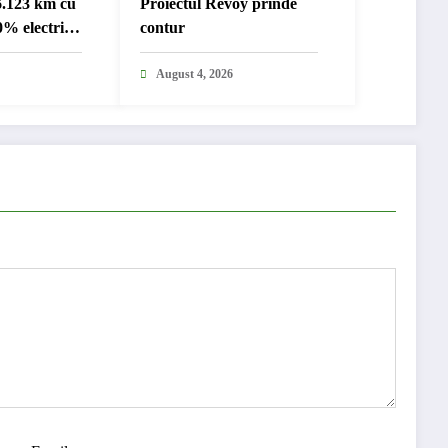
6.123 km cu
Proiectul Revoy prinde
% electric
contur
nternațional
August 4, 2026