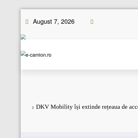
Skip
August 7, 2026
to
content
DKV Mobility își extinde rețeaua de acce