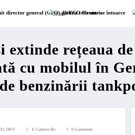
ru cellcentric
ECO Strator se întoarce
BursaTransport/123cargo
i extinde rețeaua de
lată cu mobilul în G
 de benzinării tankp
,
RD
DKV
E-Camion.ro
0 Comments