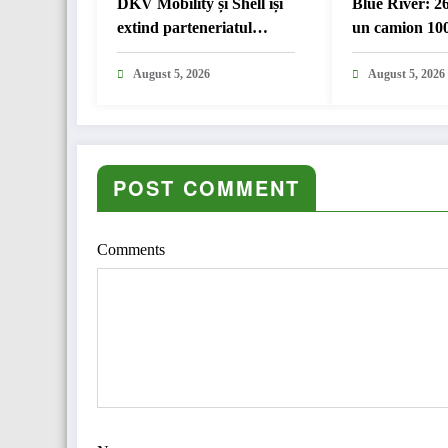
DKV Mobility și Shell își
Blue River: 2
extind parteneriatul
un camion 100
european
în transport i
August 5, 2026
August 5, 2026
POST COMMENT
Comments