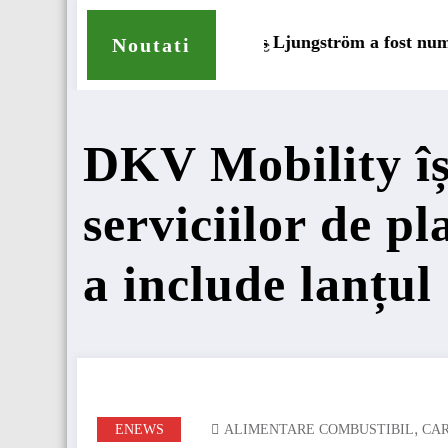
Lars Ljungström a fost numit director general (CFO) pent
IV
Noutati
DKV Mobility îș
serviciilor de p
a include lanțul
,
ENEWS
ALIMENTARE COMBUSTIBIL
CA