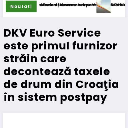
are a accizei în mecanism permanent
nalul București cererea deschiderii procedurii de insolvență
DKV Mobility și Shell îș
Noutati
DKV Euro Service
este primul furnizor
străin care
decontează taxele
de drum din Croaţia
în sistem postpay