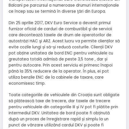
Balcani pe parcursul a numeroase drumuri internaţionale
ce încep sau se termină în diverse ţări din Europa.
Din 25 aprilie 2017, DKV Euro Service a devenit primul
furnizor oficial de carduri de combustibil şi de servicii
care decontează taxele de drum ale operatorilor de
autostrăzi HAC şi ARZ. Acest lucru va permite clienților să
evite cozile lungi și să-și reducă costurile. Clienții DKV
pot obține unitatea de bord ENC pentru vehiculele cu
greutatea totală admisă de peste 3,5 tone , dar și
pentru autocare. Prin acest serviciu ei primesc înapoi
până la 35% reducere de la operator. În plus, ei pot
utiliza benzile ENC de la cabinele de taxare, care
economisesc timp.
Toate categoriile de vehiculele din Croația sunt obligate
să plătească taxe de trecere, dar taxele de trecere
pentru vehiculele din categoriile III și IV pot fi plătite prin
intermediul DKV. Unitatea de bord poate fi obținută
după un proces de înregistrare rapid și simplu la un
punct de vânzare utilizând cardul DKV și poate fi