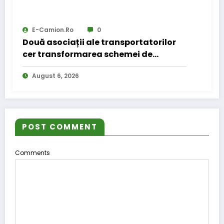
E-Camion.ro
0
Două asociații ale transportatorilor
cer transformarea schemei de
compensare a accizei în mecanism
August 6, 2026
permanent
POST COMMENT
Comments