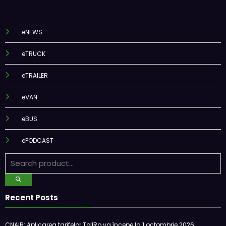
eNEWS
eTRUCK
eTRAILER
eVAN
eBUS
ePODCAST
Recent Posts
CNAIR: Aplicarea tarifelor TollRo va începe la 1 octombrie 2026