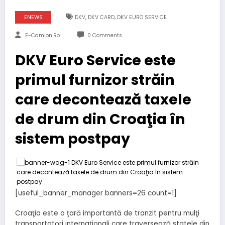
,
,
ENEWS
DKV
DKV CARD
DKV EURO SERVICE
E-Camion.ro
0 Comments
DKV Euro Service este
primul furnizor străin
care decontează taxele
de drum din Croaţia în
sistem postpay
[useful_banner_manager banners=26 count=1]
Croaţia este o ţară importantă de tranzit pentru mulţi
transportatori internaţionali care traversează statele din