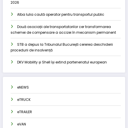
2026
Alba Iulia caută operator pentru transportul public
Două asociații ale transportatorilor cer transformarea
schemei de compensare a accizei în mecanism permanent
STB a depus la Tribunalul București cererea deschiderii
procedurii de insolvență
DKV Mobility și Shell își extind parteneriatul european
eNEWS
eTRUCK
eTRAILER
eVAN