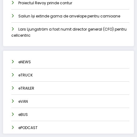
Proiectul Revoy prinde contur
Sailun își extinde gama de anvelope pentru camioane
Lars Ljungström a fost numit director general (CFO) pentru
cellcentric
eNEWS
eTRUCK
eTRAILER
eVAN
eBUS
ePODCAST