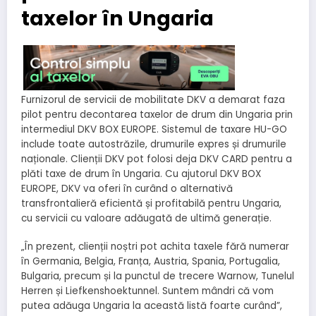
taxelor în Ungaria
Furnizorul de servicii de mobilitate DKV a demarat faza
pilot pentru decontarea taxelor de drum din Ungaria prin
intermediul DKV BOX EUROPE. Sistemul de taxare HU-GO
include toate autostrăzile, drumurile expres și drumurile
naționale. Clienții DKV pot folosi deja DKV CARD pentru a
plăti taxe de drum în Ungaria. Cu ajutorul DKV BOX
EUROPE, DKV va oferi în curând o alternativă
transfrontalieră eficientă și profitabilă pentru Ungaria,
cu servicii cu valoare adăugată de ultimă generație.
„În prezent, clienții noștri pot achita taxele fără numerar
în Germania, Belgia, Franța, Austria, Spania, Portugalia,
Bulgaria, precum și la punctul de trecere Warnow, Tunelul
Herren și Liefkenshoektunnel. Suntem mândri că vom
putea adăuga Ungaria la această listă foarte curând”,