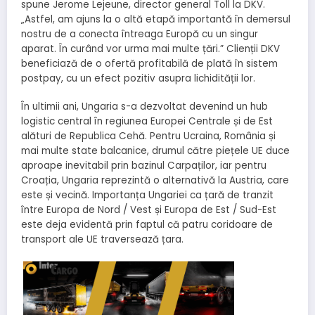
spune Jerome Lejeune, director general Toll la DKV.
„Astfel, am ajuns la o altă etapă importantă în demersul
nostru de a conecta întreaga Europă cu un singur
aparat. În curând vor urma mai multe țări.” Clienții DKV
beneficiază de o ofertă profitabilă de plată în sistem
postpay, cu un efect pozitiv asupra lichidității lor.
În ultimii ani, Ungaria s-a dezvoltat devenind un hub
logistic central în regiunea Europei Centrale și de Est
alături de Republica Cehă. Pentru Ucraina, România și
mai multe state balcanice, drumul către piețele UE duce
aproape inevitabil prin bazinul Carpaților, iar pentru
Croația, Ungaria reprezintă o alternativă la Austria, care
este și vecină. Importanța Ungariei ca țară de tranzit
între Europa de Nord / Vest și Europa de Est / Sud-Est
este deja evidentă prin faptul că patru coridoare de
transport ale UE traversează țara.