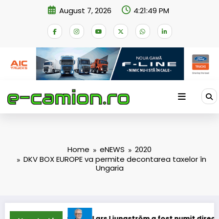
Skip
August 7, 2026
4:21:49 PM
to
content
Home
eNEWS
2020
DKV BOX EUROPE va permite decontarea taxelor în
Ungaria
mioane
Lars Ljungström a fost numit director general (CFO)