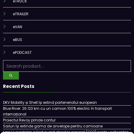
eTRUCK
eTRAILER
eVAN
eBUS
ePODCAST
Recent Posts
DKV Mobility și Shell își extind parteneriatul european
Blue River: 26.123 km cu un camion 100% electric în transport
internațional
Proiectul Revoy prinde contur
Sailun își extinde gama de anvelope pentru camioane
Lars Ljungström a fost numit director general (CFO) pentru cellcentric