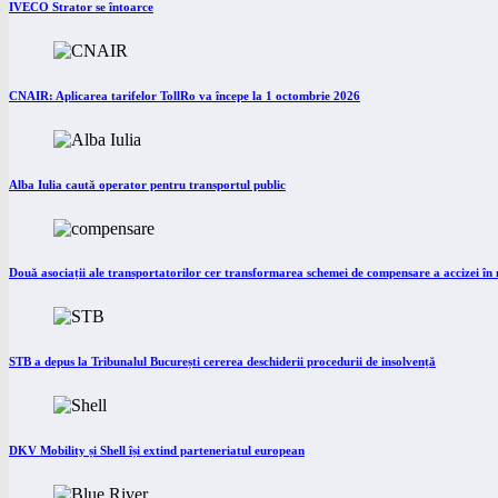
IVECO Strator se întoarce
CNAIR: Aplicarea tarifelor TollRo va începe la 1 octombrie 2026
Alba Iulia caută operator pentru transportul public
Două asociații ale transportatorilor cer transformarea schemei de compensare a accizei î
STB a depus la Tribunalul București cererea deschiderii procedurii de insolvență
DKV Mobility și Shell își extind parteneriatul european