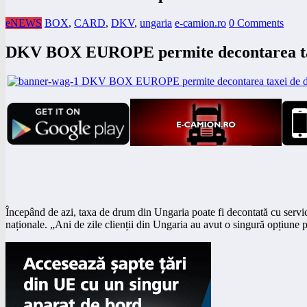
eNEWS
BOX
,
CARD
,
DKV
,
ungaria
e-camion.ro
0 Comments
DKV BOX EUROPE permite decontarea tax
Începând de azi, taxa de drum din Ungaria poate fi decontată cu ser
naționale. „Ani de zile clienții din Ungaria au avut o singură opțiune 