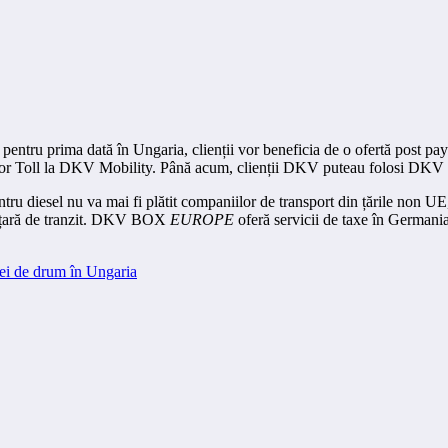
entru prima dată în Ungaria, clienții vor beneficia de o ofertă post pay c
ector Toll la DKV Mobility. Până acum, clienții DKV puteau folosi DK
tru diesel nu va mai fi plătit companiilor de transport din țările non UE
 ca țară de tranzit. DKV BOX
EUROPE
oferă servicii de taxe în Germania