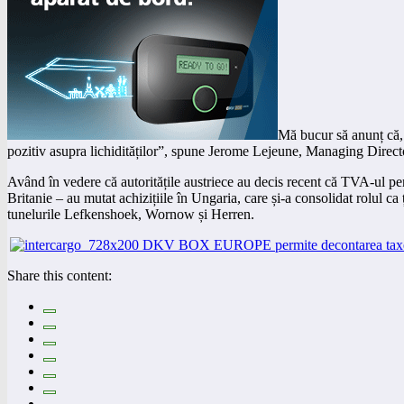
Mă bucur să anunț că, p
pozitiv asupra lichidităților”, spune Jerome Lejeune, Managing Dir
Având în vedere că autoritățile austriece au decis recent că TVA-ul pen
Britanie – au mutat achizițiile în Ungaria, care și-a consolidat rolul
tunelurile Lefkenshoek, Wornow și Herren.
Share this content: