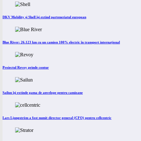
DKV Mobility și Shell își extind parteneriatul european
Blue River: 26.123 km cu un camion 100% electric în transport internațional
Proiectul Revoy prinde contur
Sailun își extinde gama de anvelope pentru camioane
Lars Ljungström a fost numit director general (CFO) pentru cellcentric