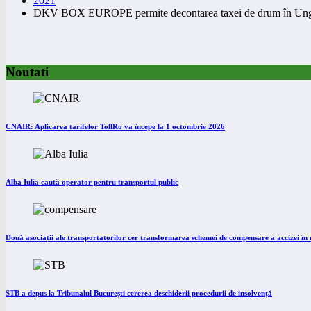
2021
DKV BOX EUROPE permite decontarea taxei de drum în Ung
Noutati
CNAIR: Aplicarea tarifelor TollRo va începe la 1 octombrie 2026
Alba Iulia caută operator pentru transportul public
Două asociații ale transportatorilor cer transformarea schemei de compensare a accizei î
STB a depus la Tribunalul București cererea deschiderii procedurii de insolvență