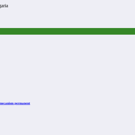
aria
n mecanism permanent