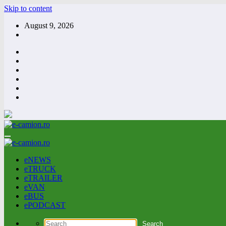
Skip to content
August 9, 2026
eNEWS
eTRUCK
eTRAILER
eVAN
eBUS
ePODCAST