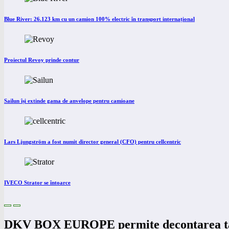
Blue River: 26.123 km cu un camion 100% electric în transport internațional
Proiectul Revoy prinde contur
Sailun își extinde gama de anvelope pentru camioane
Lars Ljungström a fost numit director general (CFO) pentru cellcentric
IVECO Strator se întoarce
DKV BOX EUROPE permite decontarea tax