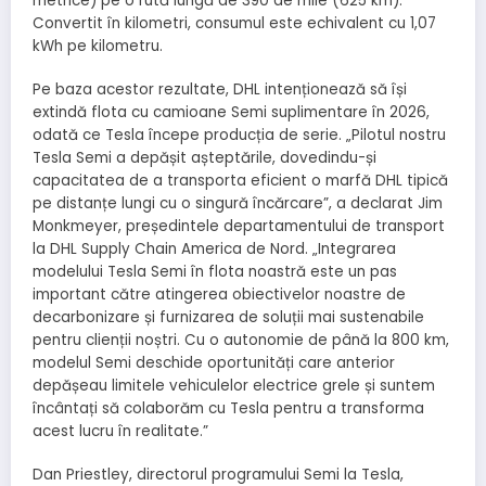
metrice) pe o rută lungă de 390 de mile (625 km).”
Convertit în kilometri, consumul este echivalent cu 1,07
kWh pe kilometru.
Pe baza acestor rezultate, DHL intenționează să își
extindă flota cu camioane Semi suplimentare în 2026,
odată ce Tesla începe producția de serie. „Pilotul nostru
Tesla Semi a depășit așteptările, dovedindu-și
capacitatea de a transporta eficient o marfă DHL tipică
pe distanțe lungi cu o singură încărcare”, a declarat Jim
Monkmeyer, președintele departamentului de transport
la DHL Supply Chain America de Nord. „Integrarea
modelului Tesla Semi în flota noastră este un pas
important către atingerea obiectivelor noastre de
decarbonizare și furnizarea de soluții mai sustenabile
pentru clienții noștri. Cu o autonomie de până la 800 km,
modelul Semi deschide oportunități care anterior
depășeau limitele vehiculelor electrice grele și suntem
încântați să colaborăm cu Tesla pentru a transforma
acest lucru în realitate.”
Dan Priestley, directorul programului Semi la Tesla,