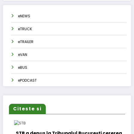
eNEWS
eTRUCK
eTRAILER
eVAN
eBUS
ePODCAST
Citeste si
STB a depus la Tribunalul București cererea