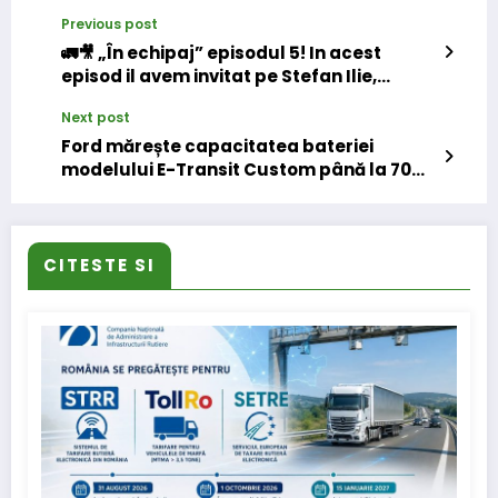
Previous post
🚛🎥 „În echipaj” episodul 5! In acest
episod il avem invitat pe Stefan Ilie,
Regional Manager Eurowag
Next post
Ford mărește capacitatea bateriei
modelului E-Transit Custom până la 70
kWh
CITESTE SI