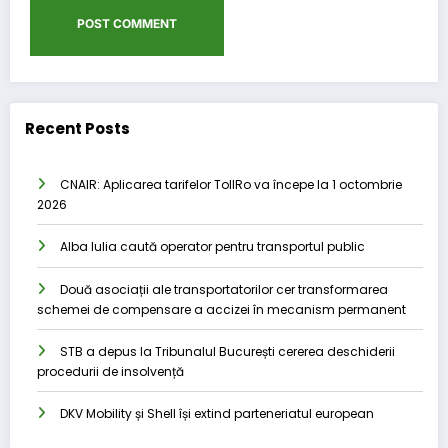
Recent Posts
CNAIR: Aplicarea tarifelor TollRo va începe la 1 octombrie
2026
Alba Iulia caută operator pentru transportul public
Două asociații ale transportatorilor cer transformarea
schemei de compensare a accizei în mecanism permanent
STB a depus la Tribunalul București cererea deschiderii
procedurii de insolvență
DKV Mobility și Shell își extind parteneriatul european