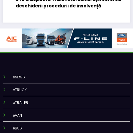
deschiderii procedurii de insolvență
eNEWS
eTRUCK
eTRAILER
eVAN
eBUS