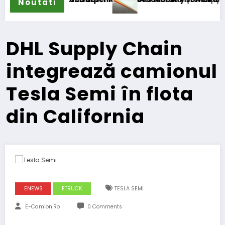
Noutati
DHL Supply Chain
integrează camionul
Tesla Semi în flota
din California
ENEWS
ETRUCK
TESLA SEMI
E-Camion.ro
0 Comments