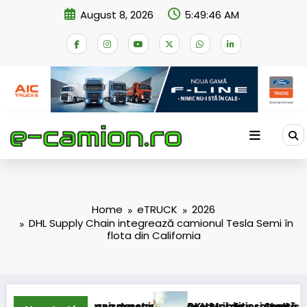
Skip
August 8, 2026
5:49:47 AM
to
content
Home
eTRUCK
2026
DHL Supply Chain integrează camionul Tesla Semi în
flota din California
mecanism permanent
erea deschiderii procedurii de insolvență
DKV Mobility și Shell își extind parteneria