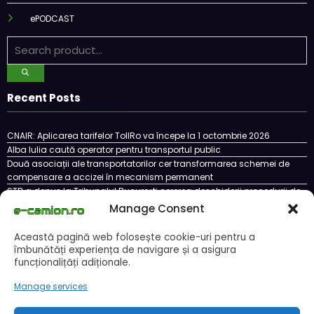
ePODCAST
Recent Posts
CNAIR: Aplicarea tarifelor TollRo va începe la 1 octombrie 2026
Alba Iulia caută operator pentru transportul public
Două asociații ale transportatorilor cer transformarea schemei de
compensare a accizei în mecanism permanent
STB a depus la Tribunalul București cererea deschiderii procedurii de
insolvență
Manage Consent
DKV Mobility și Shell își extind parteneriatul european
Această pagină web folosește cookie-uri pentru a
îmbunătăți experiența de navigare și a asigura
funcționalițăți adiționale.
Cookie Policy (EU)
Ce este un cookie si cum se poate dezactiva
Manage services
Politica de confidentialitate
Despre noi
Copyright © 2024 by E-CAMION.RO MEDIA Toate drepturile sunt rezervate |