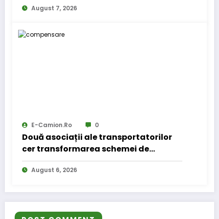
August 7, 2026
E-Camion.ro
0
Două asociații ale transportatorilor
cer transformarea schemei de
compensare a accizei în mecanism
August 6, 2026
permanent