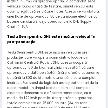
în 2017. În urmă cu aproape opt ani, a comandat zece
vehicule. După o fază de testare, primul vehicul este
acum pregătit să se alăture flotei. Acesta se va alătura
unei flote de aproximativ 150 de camioane electrice cu
baterie din clasa 8, deja operaționale la DHL Supply
Chain în SUA.
Tesla Semi pentru DHL este încă un vehicul în
pre-producție
Tesla Semi pentru DHL este încă un vehicul în pre-
producție, care va opera acum dintr-o locație din
California Centrală. Potrivit DHL, acesta acoperă
aproximativ 160 de kilometri zilnic, necesită încărcare
aproximativ o dată pe săptămână și oferă o autonomie
de până la 800 de kilometri atunci când este complet
încărcat. Furnizorul de logistică are așteptări mari de la
acest model: „În timpul testelor, camionul complet
electric a demonstrat o eficiență remarcabilă, cu o
medie de 1,72 kWh pe milă, transportând o greutate
totală combinată de 75.000 de livre (34 de tone