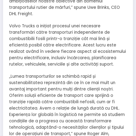
ambițioaselor noastre obiective din domeniul
transportului rutier de mărfuri,” spune Uwe Brinks, CEO
DHL Freight.
Volvo Trucks a inițiat procesul unei necesare
transformări către transporturi independente de
combustibilii fosili printr-o tranziție cât mai lină și
eficientă posibil către electrificare. Acest lucru este
realizat având în vedere fiecare aspect al ecosistemului
pentru electrificare, inclusiv încărcarea, planificarea
rutelor, vehiculele, serviciile și alte activități suport.
„Lumea transporturilor se schimbă rapid și
sustenabilitatea reprezintă din ce în ce mai mult un
avantaj important pentru mulți dintre clienții noștri.
Oferim soluții eficiente de transport care sprijină o
tranziție rapidă către combustibili nefosili, cum ar fi
electricitatea. Avem o relație de lungă durată cu DHL.
Experiența lor globală în logistică ne permite să studiem
condițiile de a progresa cu această transformare
tehnologică, adaptând-o necesităților clienților și tipului
lor de operațiuni de transport,” spune Roger Alm,