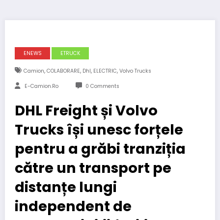
ENEWS
ETRUCK
,
,
,
,
Camion
COLABORARE
Dhl
ELECTRIC
Volvo Trucks
E-Camion.ro
0 Comments
DHL Freight și Volvo
Trucks își unesc forțele
pentru a grăbi tranziția
către un transport pe
distanțe lungi
independent de