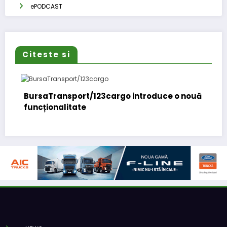
ePODCAST
Citeste si
Daimler Truck recheamă în service peste
131.000 de camioane