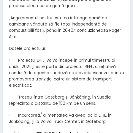
produse electrice de gamă grea.
„Angajamentul nostru este ca întreaga gamă de
camioane vândute să fie total independentă de
combustibilii fosili, până în 2040,” concluzionează Roger
Alm.
Datele proiectului:
· Proiectul DHL-Volvo începe în primul trimestru al
anului 2021 și este parte din proiectul REEL, o inițiativă
condusă de agenția suedeză de inovație Vinnova, pentru
promovarea tranziției către un sistem de transport
electrificat.
· Traseul între Goteborg și Jönköping, în Suedia,
reprezintă o distanță de 150 km pe un sens.
· Încărcarea/ alimentarea va avea loc la DHL, în
Jönköping, și la Volvo Truck Center, în Goteborg.