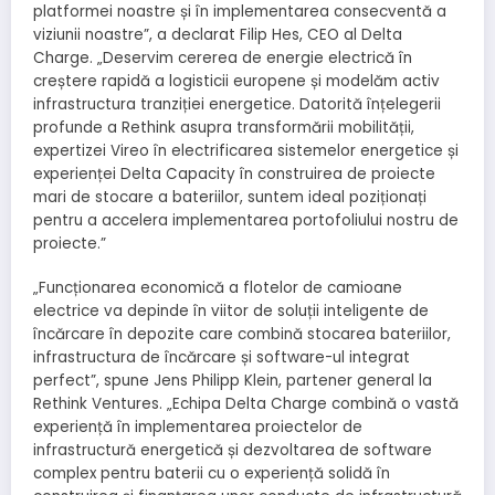
platformei noastre și în implementarea consecventă a
viziunii noastre”, a declarat Filip Hes, CEO al Delta
Charge. „Deservim cererea de energie electrică în
creștere rapidă a logisticii europene și modelăm activ
infrastructura tranziției energetice. Datorită înțelegerii
profunde a Rethink asupra transformării mobilității,
expertizei Vireo în electrificarea sistemelor energetice și
experienței Delta Capacity în construirea de proiecte
mari de stocare a bateriilor, suntem ideal poziționați
pentru a accelera implementarea portofoliului nostru de
proiecte.”
„Funcționarea economică a flotelor de camioane
electrice va depinde în viitor de soluții inteligente de
încărcare în depozite care combină stocarea bateriilor,
infrastructura de încărcare și software-ul integrat
perfect”, spune Jens Philipp Klein, partener general la
Rethink Ventures. „Echipa Delta Charge combină o vastă
experiență în implementarea proiectelor de
infrastructură energetică și dezvoltarea de software
complex pentru baterii cu o experiență solidă în