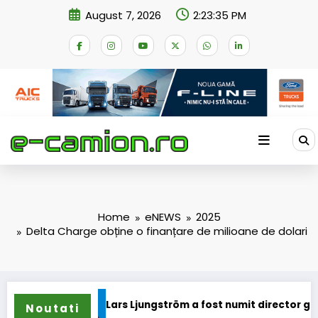
Skip
August 7, 2026
2:23:36 PM
to
content
Home
eNEWS
2025
Delta Charge obține o finanțare de milioane de dolari
Lars Ljungström a fost numit director general (CFO) pentru c
IV
Noutati