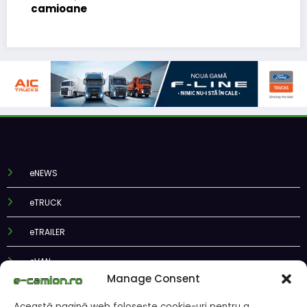
camioane
eNEWS
eTRUCK
eTRAILER
eVAN
eBUS
Manage Consent
ePODCAST
Această pagină web folosește cookie-uri pentru a