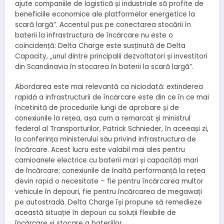
ajute companiile de logistică și industriale să profite de
beneficiile economice ale platformelor energetice la
scară largă”. Accentul pus pe conectarea stocării în
baterii la infrastructura de încărcare nu este o
coincidență: Delta Charge este susținută de Delta
Capacity, „unul dintre principalii dezvoltatori și investitori
din Scandinavia în stocarea în baterii la scară largă”.
Abordarea este mai relevantă ca niciodată: extinderea
rapidă a infrastructurii de încărcare este din ce în ce mai
încetinită de procedurile lungi de aprobare și de
conexiunile la rețea, așa cum a remarcat și ministrul
federal al Transporturilor, Patrick Schnieder, în aceeași zi,
la conferința ministerului său privind infrastructura de
încărcare. Acest lucru este valabil mai ales pentru
camioanele electrice cu baterii mari și capacități mari
de încărcare; conexiunile de înaltă performanță la rețea
devin rapid o necesitate – fie pentru încărcarea multor
vehicule în depouri, fie pentru încărcarea de megawați
pe autostradă. Delta Charge își propune să remedieze
această situație în depouri cu soluții flexibile de
încărcare și stocare a bateriilor.