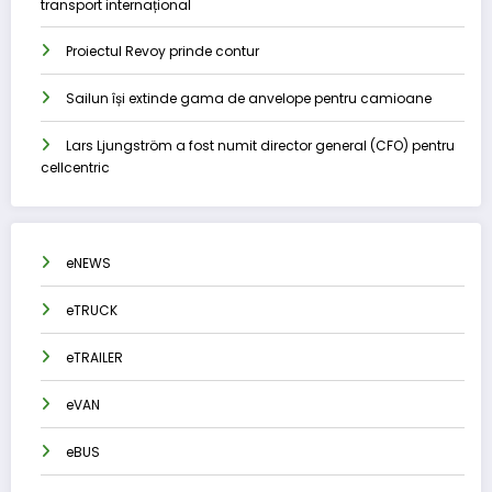
transport internațional
Proiectul Revoy prinde contur
Sailun își extinde gama de anvelope pentru camioane
Lars Ljungström a fost numit director general (CFO) pentru
cellcentric
eNEWS
eTRUCK
eTRAILER
eVAN
eBUS