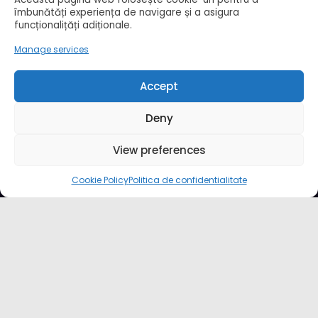
îmbunătăți experiența de navigare și a asigura
funcționalițăți adiționale.
Manage services
Recent Posts
Accept
Deny
DKV Mobility și Shell își extind parteneriatul european
Blue River: 26.123 km cu un camion 100% electric în transport
internațional
View preferences
Proiectul Revoy prinde contur
Sailun își extinde gama de anvelope pentru camioane
Cookie Policy
Politica de confidentialitate
Lars Ljungström a fost numit director general (CFO) pentru cellcentric
Cookie Policy (EU)
Ce este un cookie si cum se poate dezactiva
Politica de confidentialitate
Despre noi
Copyright © 2024 by E-CAMION.RO MEDIA Toate drepturile sunt rezervate |
Powered By
SpiceThemes