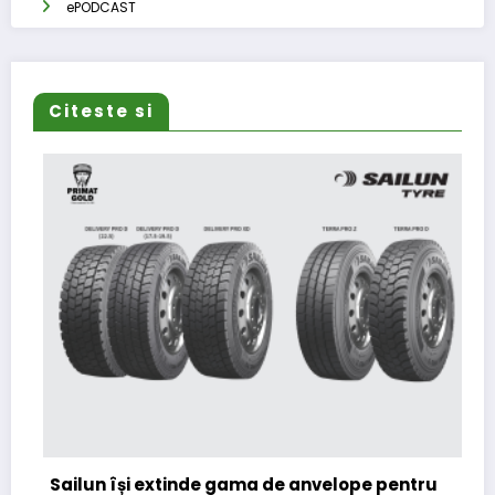
ePODCAST
Citeste si
Lar
(CF
Sailun își extinde gama de anvelope pentru