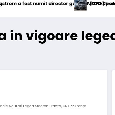
neral (CFO) pentru cellcentric
IVECO Strator se întoarce
BursaTran
a in vigoare lege
,
imele Noutati Legea Macron Franta
UNTRR Franța