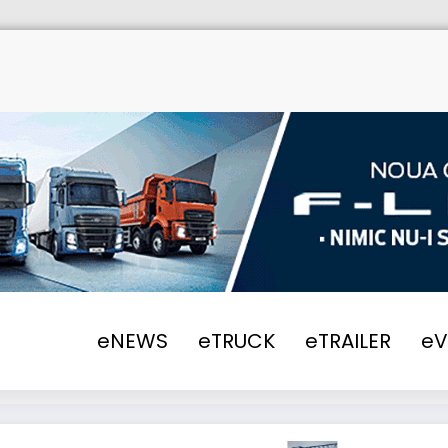
Home
eNEWS
2016
De maine int
eNEWS
eTRUCK
eTRAILER
e