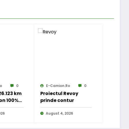
o
0
E-Camion.ro
0
 26.123 km
Proiectul Revoy
on 100%
prinde contur
 transport
nal
026
August 4, 2026