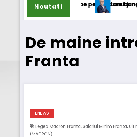
 pentru camioane
Lars Ljungström a fost numit director ge
Noutati
De maine intr
Franta
ENEWS
,
,
Legea Macron Franta
Salariul Minim Franta
Ult
(MACRON)