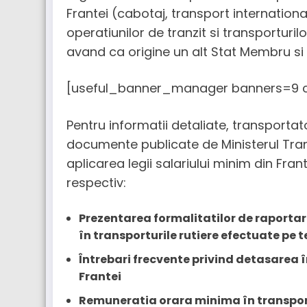
Frantei (cabotaj, transport internation
operatiunilor de tranzit si transportur
avand ca origine un alt Stat Membru si f
[useful_banner_manager banners=9 c
Pentru informatii detaliate, transportat
documente publicate de Ministerul Trans
aplicarea legii salariului minim din Fra
respectiv:
Prezentarea formalitatilor de raportar
în transporturile rutiere efectuate pe te
Întrebari frecvente privind detasarea în
Frantei
Remuneratia orara minima în transport