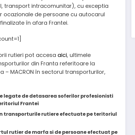
al, transport intracomunitar), cu exceptia
ilor ocazionale de persoane cu autocarul
inalizate în afara Frantei.
ount=1]
orii rutieri pot accesa
aici
, ultimele
porturilor din Franta referitoare la
nta – MACRON în sectorul transporturilor,
e legate de detasarea soferilor profesionisti
ritoriul Frantei
 transporturile rutiere efectuate pe teritoriul
ul rutier de marfa si de persoane efectuat pe