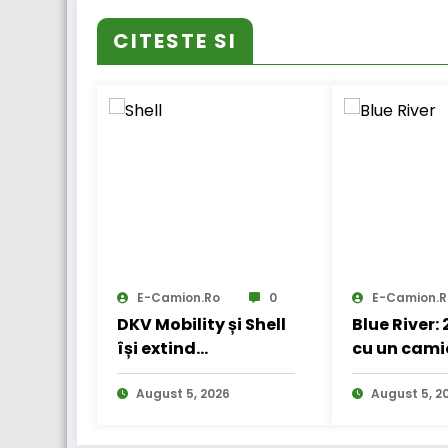
CITESTE SI
E-Camion.ro
0
E-Camion.r
DKV Mobility și Shell
Blue River:
își extind
cu un cami
parteneriatul
electric în
european
August 5, 2026
internațio
August 5, 2