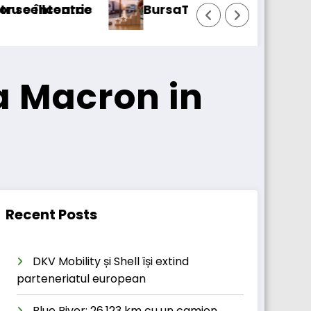
sport/123cargo introduce o nouă funcționalita
Daimler Tru
a Macron in
Recent Posts
DKV Mobility și Shell își extind
parteneriatul european
Blue River: 26.123 km cu un camion