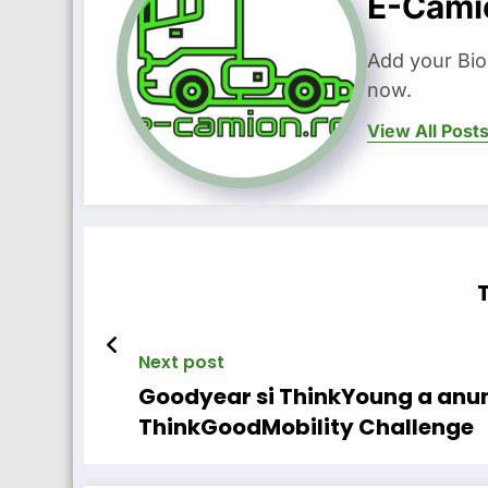
E-Cami
Add your Bio
now.
View All Post
Next post
Goodyear si ThinkYoung a anun
ThinkGoodMobility Challenge