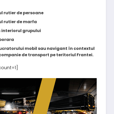
ul rutier de persoane
l rutier de marfa
interiorul grupului
porara
cratorului mobil sau navigant în contextul
o companie de transport pe teritoriul Frantei.
ount=1]