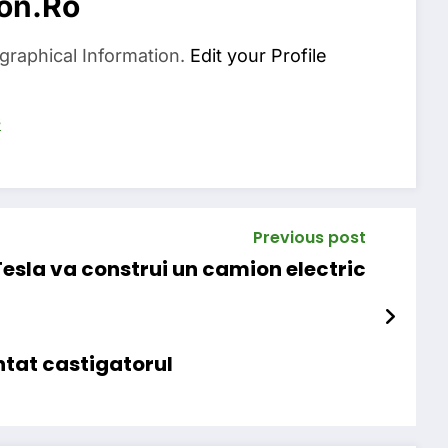
on.ro
graphical Information.
Edit your Profile
s
Previous post
Tesla va construi un camion electric
tat castigatorul