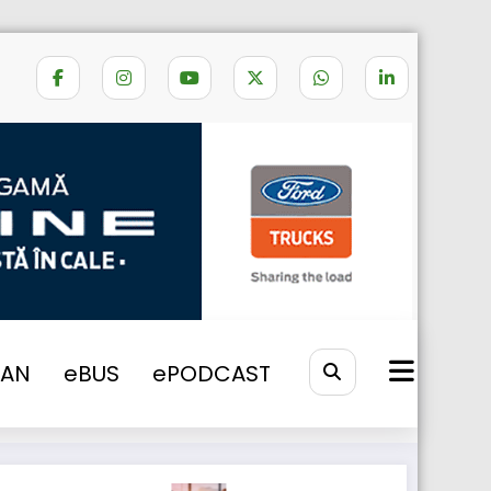
ra in vigoare legea Macron in Franta
VAN
eBUS
ePODCAST