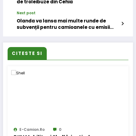
de troleibuze din Cehia
Next post
Olanda va lansa mai multe runde de
subvenții pentru camioanele cu emisii
zero
CITESTE SI
E-Camion.ro
0