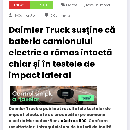
,
ENEWS
ETRUCK
EActros 600
Teste De Impact
E-Camion.ro
0 Comments
Daimler Truck susține că
bateria camionului
electric a rămas intactă
chiar și în testele de
impact lateral
Daimler Truck a publicat rezultatele testelor de
impact efectuate de producător pe camionul
electric Mercedes-Benz
eActros 600
. Conform
rezultatelor, întregul sistem de baterii de înaltă