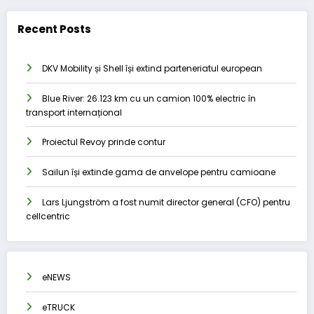
Recent Posts
DKV Mobility și Shell își extind parteneriatul european
Blue River: 26.123 km cu un camion 100% electric în
transport internațional
Proiectul Revoy prinde contur
Sailun își extinde gama de anvelope pentru camioane
Lars Ljungström a fost numit director general (CFO) pentru
cellcentric
eNEWS
eTRUCK