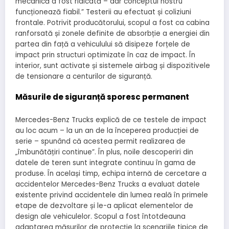
mecanică a fost ridicată – dar conceptul nostru
funcționează fiabil.” Testerii au efectuat și coliziuni
frontale. Potrivit producătorului, scopul a fost ca cabina
ranforsată și zonele definite de absorbție a energiei din
partea din față a vehiculului să disipeze forțele de
impact prin structuri optimizate în caz de impact. În
interior, sunt activate și sistemele airbag și dispozitivele
de tensionare a centurilor de siguranță.
Măsurile de siguranță sporesc permanent
Mercedes-Benz Trucks explică de ce testele de impact
au loc acum – la un an de la începerea producției de
serie – spunând că acestea permit realizarea de
„îmbunătățiri continue”. În plus, noile descoperiri din
datele de teren sunt integrate continuu în gama de
produse. În același timp, echipa internă de cercetare a
accidentelor Mercedes-Benz Trucks a evaluat datele
existente privind accidentele din lumea reală în primele
etape de dezvoltare și le-a aplicat elementelor de
design ale vehiculelor. Scopul a fost întotdeauna
adaptarea măsurilor de protecție la scenariile tipice de