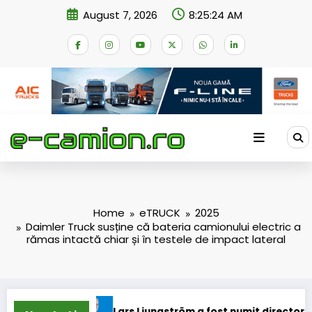
Skip
August 7, 2026
8:25:25 AM
to
content
Home
eTRUCK
2025
Daimler Truck susține că bateria camionului electric a
rămas intactă chiar și în testele de impact lateral
ne
Lars Ljungström a fost numit director general (CFO) pen