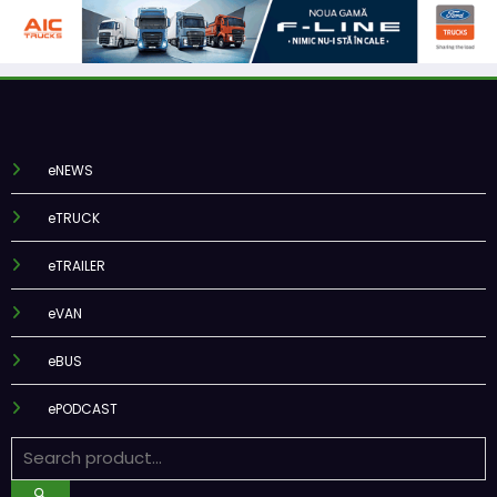
eNEWS
eTRUCK
eTRAILER
eVAN
eBUS
ePODCAST