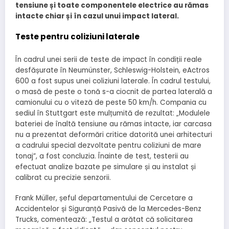
tensiune și toate componentele electrice au rămas
intacte chiar și în cazul unui impact lateral.
Teste pentru coliziuni laterale
În cadrul unei serii de teste de impact în condiții reale
desfășurate în Neumünster, Schleswig-Holstein, eActros
600 a fost supus unei coliziuni laterale. În cadrul testului,
o masă de peste o tonă s-a ciocnit de partea laterală a
camionului cu o viteză de peste 50 km/h. Compania cu
sediul în Stuttgart este mulțumită de rezultat: „Modulele
bateriei de înaltă tensiune au rămas intacte, iar carcasa
nu a prezentat deformări critice datorită unei arhitecturi
a cadrului special dezvoltate pentru coliziuni de mare
tonaj”, a fost concluzia. Înainte de test, testerii au
efectuat analize bazate pe simulare și au instalat și
calibrat cu precizie senzorii.
Frank Müller, șeful departamentului de Cercetare a
Accidentelor și Siguranță Pasivă de la Mercedes-Benz
Trucks, comentează: „Testul a arătat că solicitarea