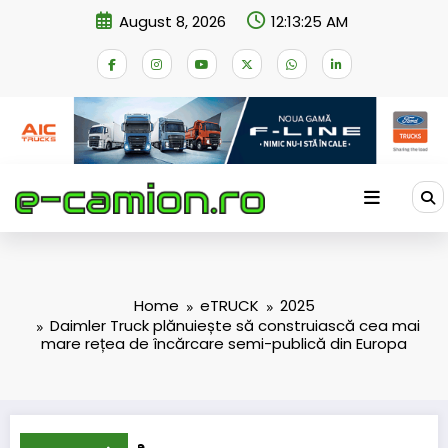
Skip
August 8, 2026
12:13:25 AM
to
content
Home
eTRUCK
2025
Daimler Truck plănuiește să construiască cea mai
mare rețea de încărcare semi-publică din Europa
oane