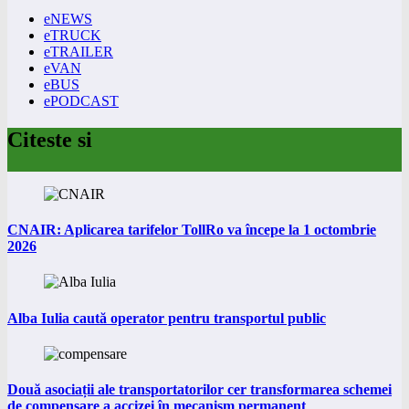
eNEWS
eTRUCK
eTRAILER
eVAN
eBUS
ePODCAST
Citeste si
CNAIR: Aplicarea tarifelor TollRo va începe la 1 octombrie
2026
Alba Iulia caută operator pentru transportul public
Două asociații ale transportatorilor cer transformarea schemei
de compensare a accizei în mecanism permanent