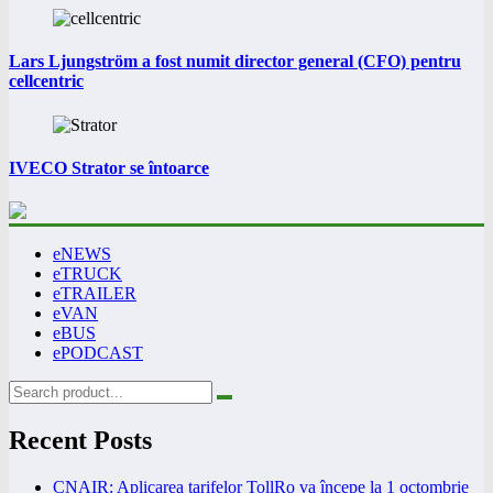
Lars Ljungström a fost numit director general (CFO) pentru
cellcentric
IVECO Strator se întoarce
eNEWS
eTRUCK
eTRAILER
eVAN
eBUS
ePODCAST
Recent Posts
CNAIR: Aplicarea tarifelor TollRo va începe la 1 octombrie