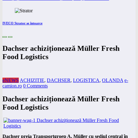
IVECO Strator se întoarce
Dachser achiziționează Müller Fresh
Food Logistics
eNEWS
ACHIZITIE
,
DACHSER
,
LOGISTICA
,
OLANDA
e-
camion.ro
0 Comments
Dachser achiziționează Müller Fresh
Food Logistics
Dachser preia Transportgroep A. Müller cu sediul central în