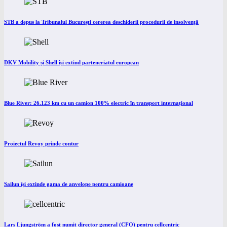
STB a depus la Tribunalul București cererea deschiderii procedurii de insolvență
DKV Mobility și Shell își extind parteneriatul european
Blue River: 26.123 km cu un camion 100% electric în transport internațional
Proiectul Revoy prinde contur
Sailun își extinde gama de anvelope pentru camioane
Lars Ljungström a fost numit director general (CFO) pentru cellcentric