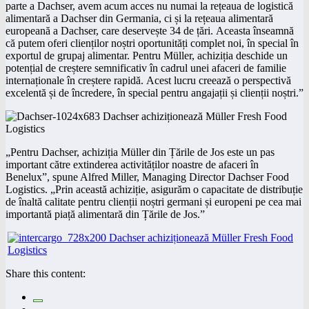
parte a Dachser, avem acum acces nu numai la rețeaua de logistică
alimentară a Dachser din Germania, ci și la rețeaua alimentară
europeană a Dachser, care deservește 34 de țări. Aceasta înseamnă
că putem oferi clienților noștri oportunități complet noi, în special în
exportul de grupaj alimentar. Pentru Müller, achiziția deschide un
potențial de creștere semnificativ în cadrul unei afaceri de familie
internaționale în creștere rapidă. Acest lucru creează o perspectivă
excelentă și de încredere, în special pentru angajații și clienții noștri.”
„Pentru Dachser, achiziția Müller din Țările de Jos este un pas
important către extinderea activităților noastre de afaceri în
Benelux”, spune Alfred Miller, Managing Director Dachser Food
Logistics. „Prin această achiziție, asigurăm o capacitate de distribuție
de înaltă calitate pentru clienții noștri germani și europeni pe cea mai
importantă piață alimentară din Țările de Jos.”
Share this content: