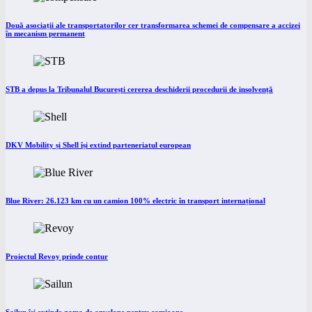
Două asociații ale transportatorilor cer transformarea schemei de compensare a accizei
în mecanism permanent
STB a depus la Tribunalul București cererea deschiderii procedurii de insolvență
DKV Mobility și Shell își extind parteneriatul european
Blue River: 26.123 km cu un camion 100% electric în transport internațional
Proiectul Revoy prinde contur
Sailun își extinde gama de anvelope pentru camioane