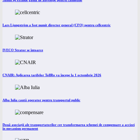
Lars Ljungström a fost numit director general (CFO) pentru cellcentric
IVECO Strator se întoarce
CNAIR: Aplicarea tarifelor TollRo va începe la 1 octombrie 2026
Alba Iulia caută operator pentru transportul public
Două asociații ale transportatorilor cer transformarea schemei de compensare a accizei
în mecanism permanent