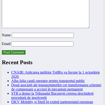
Name
Email
Recent Posts
CNAIR: Aplicarea tarifelor TollRo va începe la 1 octombrie
2026
Alba Iulia caută operator pentru transportul public
Două asociații ale transportatorilor cer transformarea schemei
de compensare a accizei în mecanism permanent
STB a depus la Tribunalul București cererea deschiderii
procedurii de insolvență
DKV Mobility și Shell își extind parteneriatul european