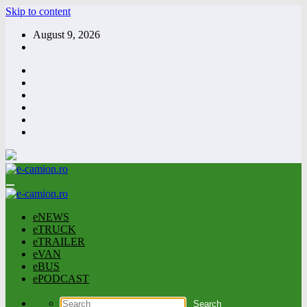
Skip to content
August 9, 2026
eNEWS
eTRUCK
eTRAILER
eVAN
eBUS
ePODCAST