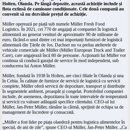
Holten, Olanda. Pe lângă depozite, această achiziție include și
flota extinsă de camioane condiționate. Cele două companii au
convenit să nu dezvăluie prețul de achiziție.
Müller operează pe piață sub numele Müller Fresh Food
Logistics. În 2021, cei 770 de angajați ai companiei în logistică
alimentară au generat venituri de aproximativ 90 de milioane de
euro, făcând-o unul dintre cei mai importanți furnizori de logistică
alimentară din Țările de Jos. Dachser nu va prelua atelierele de
vehicule comerciale ale Müller (Müller European Truck and Trailer
Care), care angajează încă 80 de persoane. Acţionarii lui Müller vor
continua să conducă garajul de service în mod independent, sub
conducerea lui Anton Müller.
Müller, fondată în 1938 în Holten, are cinci filiale în Olanda și una
în Cehia. În calitate de furnizor de servicii de logistică cu servicii
complete, Müller oferă servicii de depozitare, transport și distribuție
în segmentele ambient, proaspăt și congelat. Portofoliul companiei
include, de asemenea, depozitarea în toate intervalele de temperatură
și servicii cu valoare adăugată specifice clientului. CEO-ul lui
Müller, Jan-Peter Müller, rămâne la cârmă, sprijinit de echipa sa de
management de încredere și consacrată.
„Müller a fost lider pe piața olandeză pentru logistica alimentelor în
special, de ani de zile”, spune CEO-ul Müller, Jan-Peter Müller. „Ca