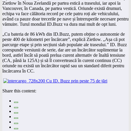
Zietlow în Noua Zeelandă pe partea estică a traseului, iar apoi la
Vancouver, în Canada, pe partea vestică. Oriunde există drumuri,
echipa va face călătoria record pe cele patru roți ale vehiculului,
având ca pauze doar trecerile pe nave și întreruperile necesare pentru
vămuire. Turul mondial ID.Buzz va dura mai mult de opt luni.
„Cu bateria de 86 kWh din ID.Buzz, putem obține o autonomie de
peste 400 de kilometri per încărcare”, explică Zietlow. „Așa că pot
parcurge etape și prin secțiuni slab populate ale traseului.” ID. Buzz
corespunde versiunii de serie, dar are un încărcător suplimentar la
bord, astfel încât să poată prelua curent alternativ de înaltă tensiune
(CA, până la 125A) și să îl convertească în curent continuu (CC)
oriunde nu există un încărcător rapid sau un standard diferit pentru
încărcarea în CC.
Share this content: