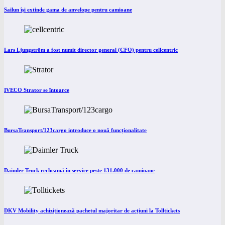
Sailun își extinde gama de anvelope pentru camioane
Lars Ljungström a fost numit director general (CFO) pentru cellcentric
IVECO Strator se întoarce
BursaTransport/123cargo introduce o nouă funcționalitate
Daimler Truck recheamă în service peste 131.000 de camioane
DKV Mobility achiziționează pachetul majoritar de acțiuni la Tolltickets