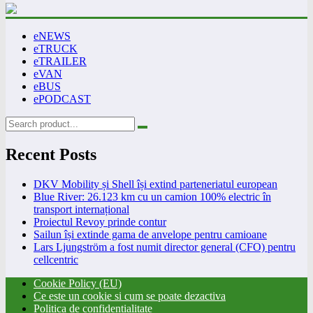
eNEWS
eTRUCK
eTRAILER
eVAN
eBUS
ePODCAST
Recent Posts
DKV Mobility și Shell își extind parteneriatul european
Blue River: 26.123 km cu un camion 100% electric în
transport internațional
Proiectul Revoy prinde contur
Sailun își extinde gama de anvelope pentru camioane
Lars Ljungström a fost numit director general (CFO) pentru
cellcentric
Cookie Policy (EU)
Ce este un cookie si cum se poate dezactiva
Politica de confidentialitate