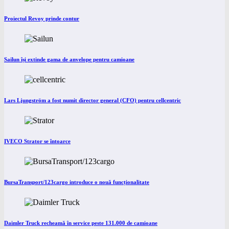
Proiectul Revoy prinde contur
Sailun își extinde gama de anvelope pentru camioane
Lars Ljungström a fost numit director general (CFO) pentru cellcentric
IVECO Strator se întoarce
BursaTransport/123cargo introduce o nouă funcționalitate
Daimler Truck recheamă în service peste 131.000 de camioane