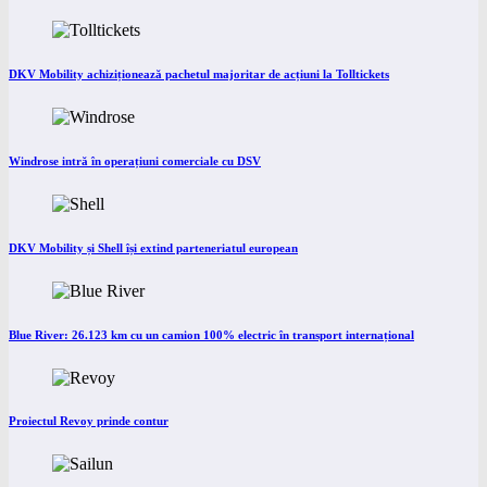
DKV Mobility achiziționează pachetul majoritar de acțiuni la Tolltickets
Windrose intră în operațiuni comerciale cu DSV
DKV Mobility și Shell își extind parteneriatul european
Blue River: 26.123 km cu un camion 100% electric în transport internațional
Proiectul Revoy prinde contur