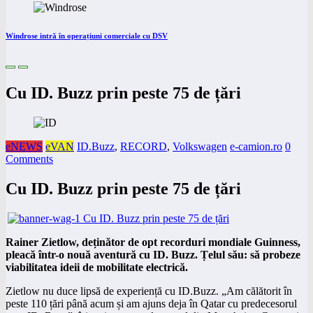
Windrose intră în operațiuni comerciale cu DSV
Cu ID. Buzz prin peste 75 de țări
eNEWS
eVAN
ID.Buzz
,
RECORD
,
Volkswagen
e-camion.ro
0
Comments
Cu ID. Buzz prin peste 75 de țări
Rainer Zietlow, deținător de opt recorduri mondiale Guinness,
pleacă într-o nouă aventură cu ID. Buzz. Țelul său: să probeze
viabilitatea ideii de mobilitate electrică.
Zietlow nu duce lipsă de experiență cu ID.Buzz. „Am călătorit în
peste 110 țări până acum și am ajuns deja în Qatar cu predecesorul