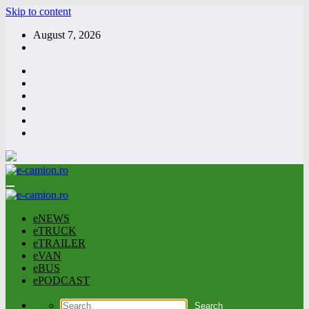
Skip to content
August 7, 2026
eNEWS
eTRUCK
eTRAILER
eVAN
eBUS
ePODCAST