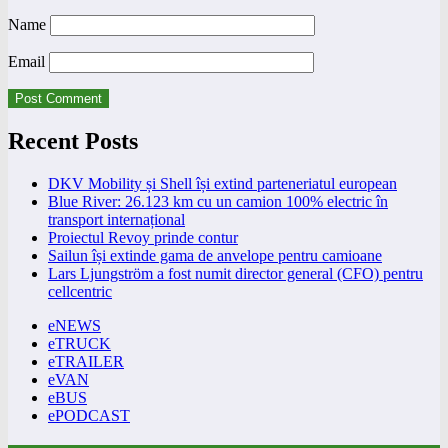
Name
Email
Recent Posts
DKV Mobility și Shell își extind parteneriatul european
Blue River: 26.123 km cu un camion 100% electric în
transport internațional
Proiectul Revoy prinde contur
Sailun își extinde gama de anvelope pentru camioane
Lars Ljungström a fost numit director general (CFO) pentru
cellcentric
eNEWS
eTRUCK
eTRAILER
eVAN
eBUS
ePODCAST