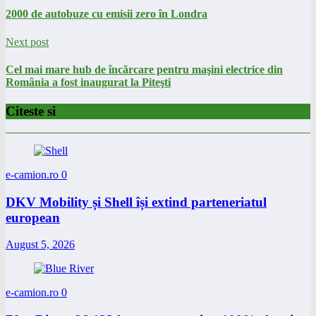
2000 de autobuze cu emisii zero în Londra
Next post
Cel mai mare hub de încărcare pentru maşini electrice din
România a fost inaugurat la Piteşti
Citeste si
e-camion.ro
0
DKV Mobility și Shell își extind parteneriatul
european
August 5, 2026
e-camion.ro
0