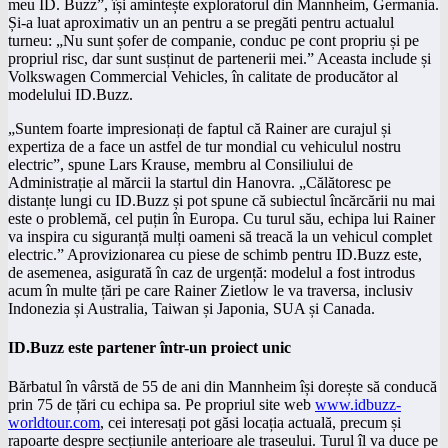
meu ID. Buzz”, își amintește exploratorul din Mannheim, Germania.
Și-a luat aproximativ un an pentru a se pregăti pentru actualul
turneu: „Nu sunt șofer de companie, conduc pe cont propriu și pe
propriul risc, dar sunt susținut de partenerii mei.” Aceasta include și
Volkswagen Commercial Vehicles, în calitate de producător al
modelului ID.Buzz.
„Suntem foarte impresionați de faptul că Rainer are curajul și
expertiza de a face un astfel de tur mondial cu vehiculul nostru
electric”, spune Lars Krause, membru al Consiliului de
Administrație al mărcii la startul din Hanovra. „Călătoresc pe
distanțe lungi cu ID.Buzz și pot spune că subiectul încărcării nu mai
este o problemă, cel puțin în Europa. Cu turul său, echipa lui Rainer
va inspira cu siguranță mulți oameni să treacă la un vehicul complet
electric.” Aprovizionarea cu piese de schimb pentru ID.Buzz este,
de asemenea, asigurată în caz de urgență: modelul a fost introdus
acum în multe țări pe care Rainer Zietlow le va traversa, inclusiv
Indonezia și Australia, Taiwan și Japonia, SUA și Canada.
ID.Buzz este partener într-un proiect unic
Bărbatul în vârstă de 55 de ani din Mannheim își dorește să conducă
prin 75 de țări cu echipa sa. Pe propriul site web
www.idbuzz-
worldtour.com
, cei interesați pot găsi locația actuală, precum și
rapoarte despre secțiunile anterioare ale traseului. Turul îl va duce pe