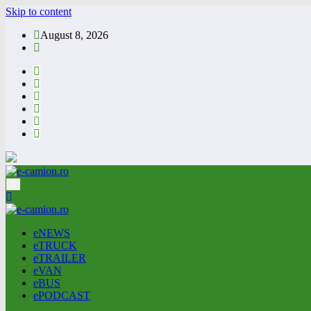
Skip to content
August 8, 2026
eNEWS
eTRUCK
eTRAILER
eVAN
eBUS
ePODCAST