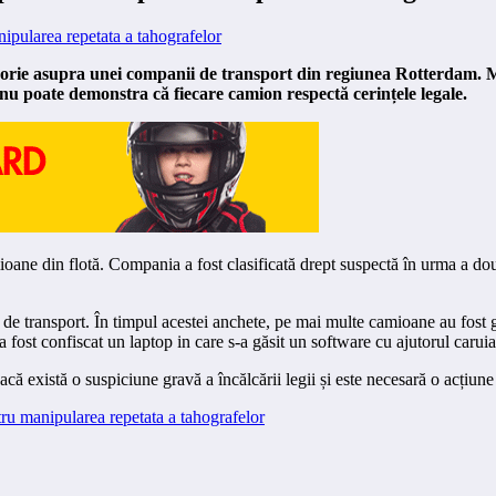
vizorie asupra unei companii de transport din regiunea Rotterdam.
u poate demonstra că fiecare camion respectă cerințele legale.
 din flotă. Compania a fost clasificată drept suspectă în urma a două ce
i de transport. În timpul acestei anchete, pe mai multe camioane au fost 
ost confiscat un laptop in care s-a găsit un software cu ajutorul caruia
 există o suspiciune gravă a încălcării legii și este necesară o acțiune 