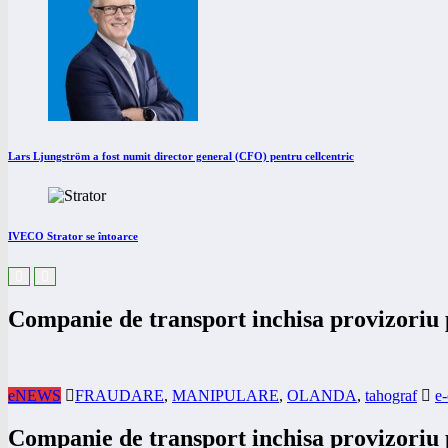
Lars Ljungström a fost numit director general (CFO) pentru cellcentric
IVECO Strator se întoarce
Companie de transport inchisa provizoriu 
eNEWS
FRAUDARE
,
MANIPULARE
,
OLANDA
,
tahograf
e
Companie de transport inchisa provizoriu 