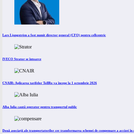
Lars Ljungström a fost numit director general (CFO) pentru cellcentric
IVECO Strator se întoarce
CNAIR: Aplicarea tarifelor TollRo va începe la 1 octombrie 2026
Alba Iulia caută operator pentru transportul public
Două asociații ale transportatorilor cer transformarea schemei de compensare a accizei î