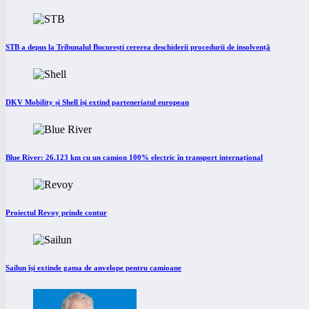
STB a depus la Tribunalul București cererea deschiderii procedurii de insolvență
DKV Mobility și Shell își extind parteneriatul european
Blue River: 26.123 km cu un camion 100% electric în transport internațional
Proiectul Revoy prinde contur
Sailun își extinde gama de anvelope pentru camioane