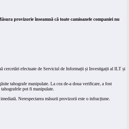
 Măsura provizorie înseamnă că toate camioanele companiei nu
rcetări efectuate de Serviciul de Informații și Investigații al ILT și
găsite tahografe manipulate. La cea de-a doua verificare, a fost
 tahografele pot fi manipulate.
imediată. Nerespectarea măsurii provizorii este o infracțiune.