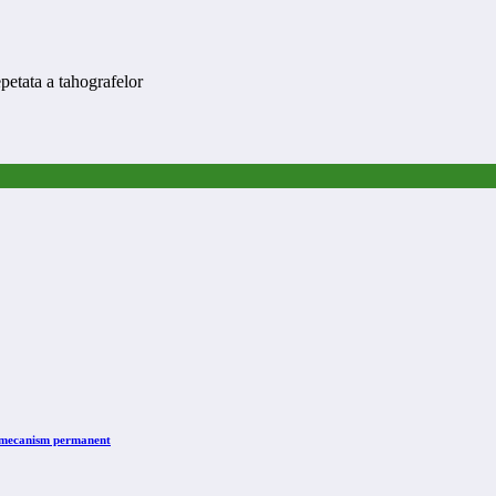
petata a tahografelor
n mecanism permanent