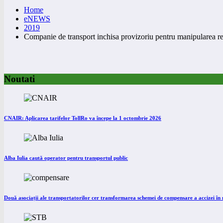
Home
eNEWS
2019
Companie de transport inchisa provizoriu pentru manipularea re
Noutati
CNAIR: Aplicarea tarifelor TollRo va începe la 1 octombrie 2026
Alba Iulia caută operator pentru transportul public
Două asociații ale transportatorilor cer transformarea schemei de compensare a accizei î