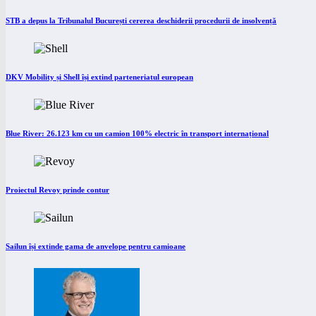
STB a depus la Tribunalul București cererea deschiderii procedurii de insolvență
DKV Mobility și Shell își extind parteneriatul european
Blue River: 26.123 km cu un camion 100% electric în transport internațional
Proiectul Revoy prinde contur
Sailun își extinde gama de anvelope pentru camioane