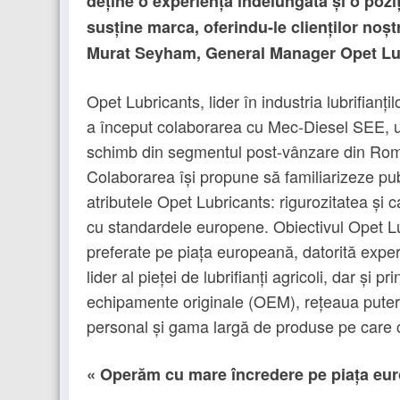
deține o experiență îndelungată și o pozi
susține marca, oferindu-le clienților noștr
Murat Seyham, General Manager Opet Lu
Opet Lubricants, lider în industria lubrifian
a început colaborarea cu Mec-Diesel SEE, un
schimb din segmentul post-vânzare din Români
Colaborarea își propune să familiarizeze pu
atributele Opet Lubricants: rigurozitatea și 
cu standardele europene. Obiectivul Opet Lu
preferate pe piața europeană, datorită experie
lider al pieței de lubrifianți agricoli, dar și
echipamente originale (OEM), rețeaua puterni
personal și gama largă de produse pe care 
« Operăm cu mare încredere pe piața eur