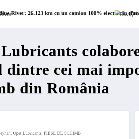
mion 100% electric în transport internațional
Proiectul Revoy prinde contur
Lubricants colabor
 dintre cei mai impo
imb din România
,
,
Seyhan
Opet Lubricants
PIESE DE SCHIMB