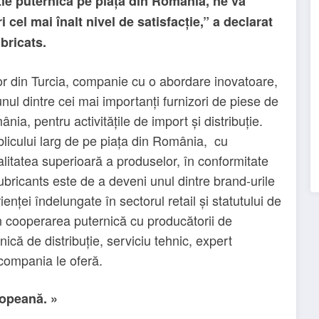
ție puternică pe piața din România, ne va
i cel mai înalt nivel de satisfacție,” a declarat
bricats.
ților din Turcia, companie cu o abordare inovatoare,
ul dintre cei mai importanți furnizori de piese de
a, pentru activitățile de import și distribuție.
blicului larg de pe piața din România, cu
calitatea superioară a produselor, în conformitate
bricants este de a deveni unul dintre brand-urile
nței îndelungate în sectorul retail și statutului de
 prin cooperarea puternică cu producătorii de
că de distribuție, serviciu tehnic, expert
compania le oferă.
opeană. »