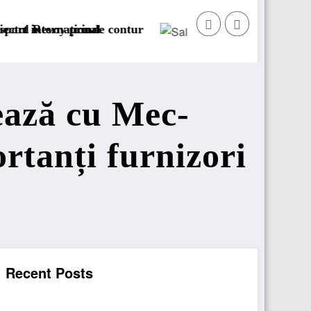
Sailun își extinde gama de anvelope pentru camioan
ează cu Mec-
rtanți furnizori
Recent Posts