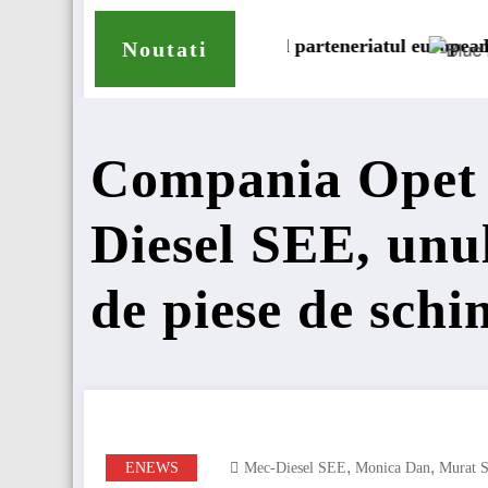
tind parteneriatul european
Blue River: 26.123 km cu un ca
Noutati
Compania Opet 
Diesel SEE, unul
de piese de sch
,
,
ENEWS
Mec-Diesel SEE
Monica Dan
Murat 