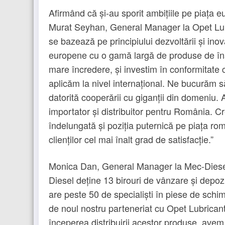
Afirmând că și-au sporit ambițiile pe piața
Murat Seyhan, General Manager la Opet Lubr
se bazează pe principiului dezvoltării și inovă
europene cu o gamă largă de produse de în
mare încredere, și investim în conformitate 
aplicăm la nivel internațional. Ne bucurăm 
datorită cooperării cu giganții din domeniu
importator și distribuitor pentru România.
îndelungată și poziția puternică pe piața r
clienților cel mai înalt grad de satisfacție.”
Monica Dan, General Manager la Mec-Diesel 
Diesel deține 13 birouri de vânzare și depozi
are peste 50 de specialiști în piese de schim
de noul nostru parteneriat cu Opet Lubricant
începerea distribuirii acestor produse, avem 