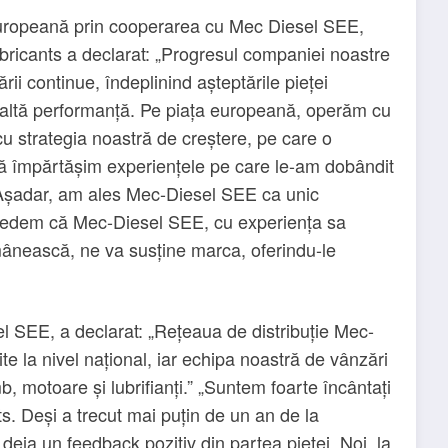
 europeană prin cooperarea cu Mec Diesel SEE,
icants a declarat: „Progresul companiei noastre
rii continue, îndeplinind așteptările pieței
altă performanță. Pe piața europeană, operăm cu
cu strategia noastră de creștere, pe care o
să împărtășim experiențele pe care le-am dobândit
. Așadar, am ales Mec-Diesel SEE ca unic
 Credem că Mec-Diesel SEE, cu experiența sa
omânească, ne va susține marca, oferindu-le
SEE, a declarat: „Rețeaua de distribuție Mec-
te la nivel național, iar echipa noastră de vânzări
b, motoare și lubrifianți.” „Suntem foarte încântați
s. Deși a trecut mai puțin de un an de la
deja un feedback pozitiv din partea pieței. Noi, la