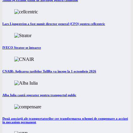
Lars Ljungström a fost numit director general (CFO) pentru cellcentric
IVECO Strator se întoarce
CNAIR: Aplicarea tarifelor TollRo va începe la 1 octombrie 2026
Alba Iulia caută operator pentru transportul public
Două asociații ale transportatorilor cer transformarea schemei de compensare a accizei
în mecanism permanent