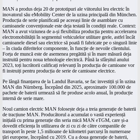
MAN a produs deja 20 de prototipuri ale viitorului leu electric în
inovatorul său eMobility Center de la uzina principală din München.
Producția de serie planificată pe aceeași linie de asamblare cu
camioanele convenționale este deja testată în condiții reale. Context:
MAN a avut viziunea de a-și flexibiliza producția pentru accelerarea
electromobilității în segmentul vehiculelor utilitare grele, astfel încât
camioanele diesel sau electrice să poată fi fabricate pe o singură linie
– în ciuda diferitelor componente, în funcție de nevoile clientului.
Forța de muncă este de asemenea pregătită și în mare măsură deja
instruită pentru noua tehnologie electrică. Până la sfârșitul anului
2023, toți lucrătorii calificați relevanți în producția de camioane vor
fi instruiți pentru producția de serie de camioane electrice.
Pe lângă finanțarea de la Landul Bavaria, se fac investiții și în uzina
MAN din Nürnberg. Începând din 2025, aproximativ 100.000 de
pachete de baterii urmează să fie produse acolo anual, în producție
internă de serie mare.
Noul camion electric MAN folosește deja a treia generație de baterii
de tracțiune MAN. Producătorul a acumulat o vastă experiență
inițială cu prima generație din seria mică MAN eTGM, care și-a
dovedit eficiența în utilizarea de zi cu zi de către companiile de
transport în peste 1,5 milioane de kilometri parcurși în numeroase
țări europene, începând cu 2019. Cu a doua generație de baterii,