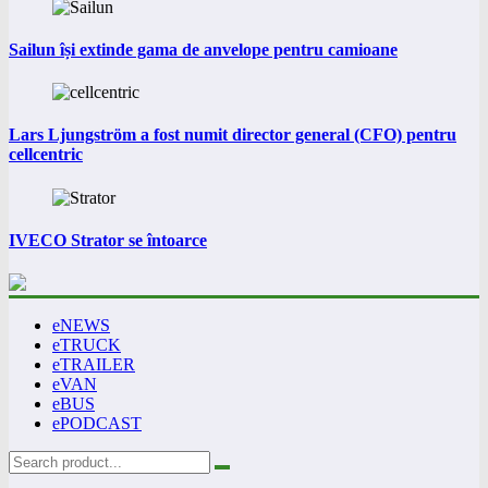
Sailun își extinde gama de anvelope pentru camioane
Lars Ljungström a fost numit director general (CFO) pentru
cellcentric
IVECO Strator se întoarce
eNEWS
eTRUCK
eTRAILER
eVAN
eBUS
ePODCAST