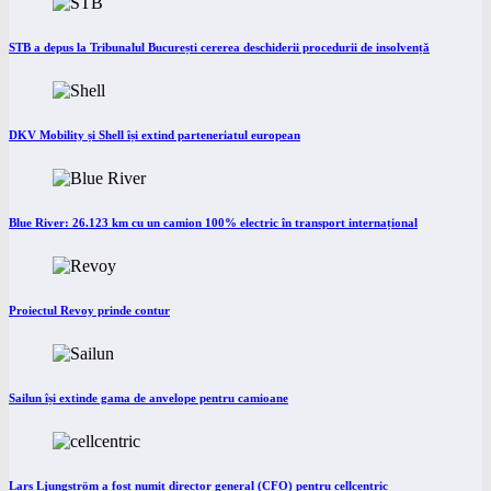
STB a depus la Tribunalul București cererea deschiderii procedurii de insolvență
DKV Mobility și Shell își extind parteneriatul european
Blue River: 26.123 km cu un camion 100% electric în transport internațional
Proiectul Revoy prinde contur
Sailun își extinde gama de anvelope pentru camioane
Lars Ljungström a fost numit director general (CFO) pentru cellcentric