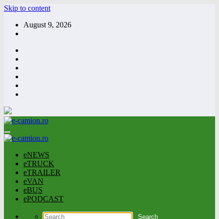
Skip to content
August 9, 2026
eNEWS
eTRUCK
eTRAILER
eVAN
eBUS
ePODCAST