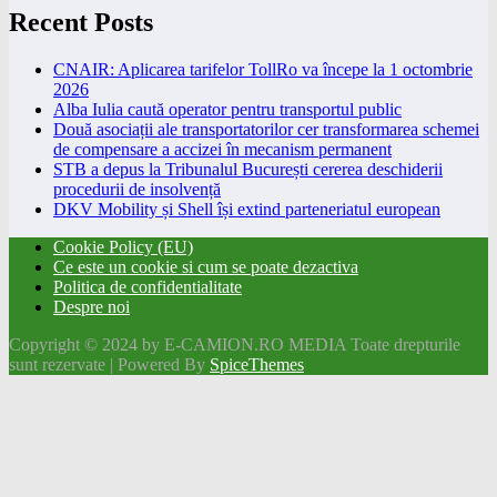
Recent Posts
CNAIR: Aplicarea tarifelor TollRo va începe la 1 octombrie
2026
Alba Iulia caută operator pentru transportul public
Două asociații ale transportatorilor cer transformarea schemei
de compensare a accizei în mecanism permanent
STB a depus la Tribunalul București cererea deschiderii
procedurii de insolvență
DKV Mobility și Shell își extind parteneriatul european
Cookie Policy (EU)
Ce este un cookie si cum se poate dezactiva
Politica de confidentialitate
Despre noi
Copyright © 2024 by E-CAMION.RO MEDIA Toate drepturile
sunt rezervate | Powered By
SpiceThemes