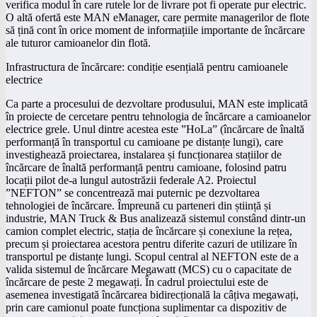
verifica modul în care rutele lor de livrare pot fi operate pur electric.
O altă ofertă este MAN eManager, care permite managerilor de flote
să țină cont în orice moment de informațiile importante de încărcare
ale tuturor camioanelor din flotă.
Infrastructura de încărcare: condiție esențială pentru camioanele
electrice
Ca parte a procesului de dezvoltare produsului, MAN este implicată
în proiecte de cercetare pentru tehnologia de încărcare a camioanelor
electrice grele. Unul dintre acestea este ”HoLa” (încărcare de înaltă
performanță în transportul cu camioane pe distanțe lungi), care
investighează proiectarea, instalarea și funcționarea stațiilor de
încărcare de înaltă performanță pentru camioane, folosind patru
locații pilot de-a lungul autostrăzii federale A2. Proiectul
”NEFTON” se concentrează mai puternic pe dezvoltarea
tehnologiei de încărcare. Împreună cu parteneri din știință și
industrie, MAN Truck & Bus analizează sistemul constând dintr-un
camion complet electric, stația de încărcare și conexiune la rețea,
precum și proiectarea acestora pentru diferite cazuri de utilizare în
transportul pe distanțe lungi. Scopul central al NEFTON este de a
valida sistemul de încărcare Megawatt (MCS) cu o capacitate de
încărcare de peste 2 megawați. În cadrul proiectului este de
asemenea investigată încărcarea bidirecțională la câțiva megawați,
prin care camionul poate funcționa suplimentar ca dispozitiv de