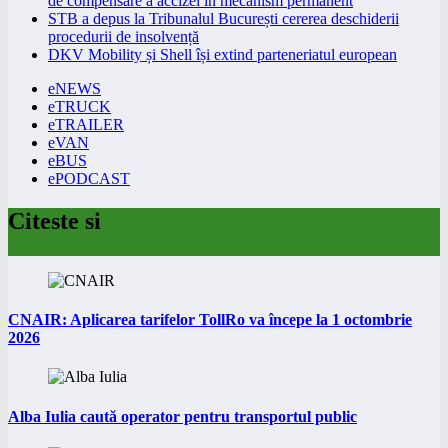
de compensare a accizei în mecanism permanent
STB a depus la Tribunalul București cererea deschiderii
procedurii de insolvență
DKV Mobility și Shell își extind parteneriatul european
eNEWS
eTRUCK
eTRAILER
eVAN
eBUS
ePODCAST
Citeste si
CNAIR: Aplicarea tarifelor TollRo va începe la 1 octombrie
2026
Alba Iulia caută operator pentru transportul public