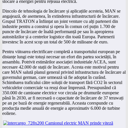
stocare a energiei pentru rețeaua electrică.
Dincolo de tehnologia de încărcare și aplicațiile acesteia, MAN se
angajează, de asemenea, în extinderea infrastructurii de încărcare.
Grupul TRATON a înființat un joint venture cu alți parteneri din
industrie pentru a construi și opera în comun cel puțin 1.700 de
puncte de încărcare de înaltă performanță pe sau în apropierea
autostrăzilor și a centrelor logistice din toată Europa. Partenerii
investesc în acest scop un total de 500 de milioane de euro.
Pentru viitoarea electrificare completă a transportului european pe
distanțe lungi este totuși necesar un efort din partea societății, în
ansamblu. Potrivit estimărilor asociației industriale ACEA, sunt
necesare 42.000 de stații de încărcare. Acesta este motivul pentru
care MAN salută planul general privind infrastructura de încărcare al
guvernului german, care urmează să fie adoptat în curând.
Schimbarea traficului către soluții de transport fără CO2 în sectorul
vehiculelor comerciale va reuși doar împreună. Presupunând că
350.000 de camioane electrice vor circula pe drumurile europene
până în 2030, ar fi necesară o capacitate de încărcare de 37 terawați
pe an pe bază de energie regenerabilă. Aceasta corespunde cu
producția medie anuală de energie a aproximativ 6.000 de turbine
eoliene.