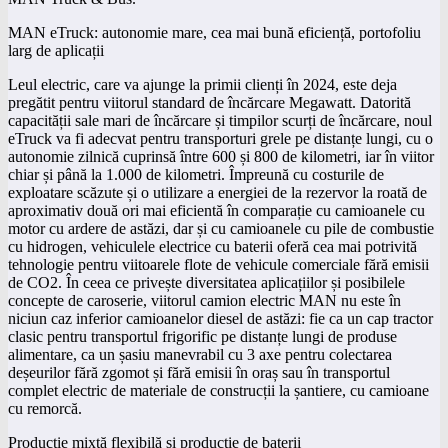
MAN eTruck: autonomie mare, cea mai bună eficiență, portofoliu
larg de aplicații
Leul electric, care va ajunge la primii clienți în 2024, este deja
pregătit pentru viitorul standard de încărcare Megawatt. Datorită
capacității sale mari de încărcare și timpilor scurți de încărcare, noul
eTruck va fi adecvat pentru transporturi grele pe distanțe lungi, cu o
autonomie zilnică cuprinsă între 600 și 800 de kilometri, iar în viitor
chiar și până la 1.000 de kilometri. Împreună cu costurile de
exploatare scăzute și o utilizare a energiei de la rezervor la roată de
aproximativ două ori mai eficientă în comparație cu camioanele cu
motor cu ardere de astăzi, dar și cu camioanele cu pile de combustie
cu hidrogen, vehiculele electrice cu baterii oferă cea mai potrivită
tehnologie pentru viitoarele flote de vehicule comerciale fără emisii
de CO2. În ceea ce privește diversitatea aplicațiilor și posibilele
concepte de caroserie, viitorul camion electric MAN nu este în
niciun caz inferior camioanelor diesel de astăzi: fie ca un cap tractor
clasic pentru transportul frigorific pe distanțe lungi de produse
alimentare, ca un șasiu manevrabil cu 3 axe pentru colectarea
deșeurilor fără zgomot și fără emisii în oraș sau în transportul
complet electric de materiale de construcții la șantiere, cu camioane
cu remorcă.
Producție mixtă flexibilă și producție de baterii