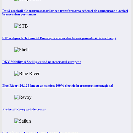
Două asociații ale transportatorilor cer transformarea schemei de compensare a accizei
în mecanism permanent
STB a depus la Tribunalul București cererea deschiderii procedurii de insolvență
DKV Mobility și Shell își extind parteneriatul european
Blue River: 26.123 km cu un camion 100% electric în transport internațional
Proiectul Revoy prinde contur
Sailun își extinde gama de anvelope pentru camioane