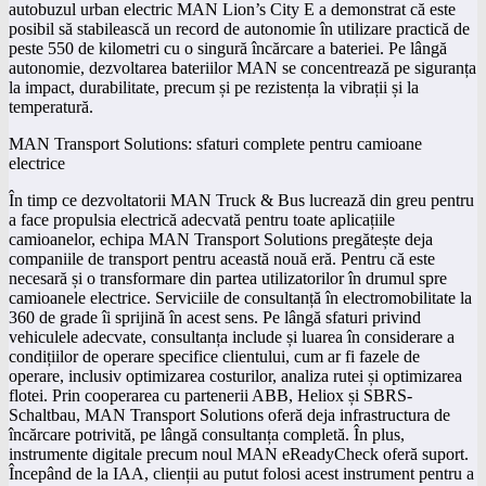
autobuzul urban electric MAN Lion’s City E a demonstrat că este
posibil să stabilească un record de autonomie în utilizare practică de
peste 550 de kilometri cu o singură încărcare a bateriei. Pe lângă
autonomie, dezvoltarea bateriilor MAN se concentrează pe siguranța
la impact, durabilitate, precum și pe rezistența la vibrații și la
temperatură.
MAN Transport Solutions: sfaturi complete pentru camioane
electrice
În timp ce dezvoltatorii MAN Truck & Bus lucrează din greu pentru
a face propulsia electrică adecvată pentru toate aplicațiile
camioanelor, echipa MAN Transport Solutions pregătește deja
companiile de transport pentru această nouă eră. Pentru că este
necesară și o transformare din partea utilizatorilor în drumul spre
camioanele electrice. Serviciile de consultanță în electromobilitate la
360 de grade îi sprijină în acest sens. Pe lângă sfaturi privind
vehiculele adecvate, consultanța include și luarea în considerare a
condițiilor de operare specifice clientului, cum ar fi fazele de
operare, inclusiv optimizarea costurilor, analiza rutei și optimizarea
flotei. Prin cooperarea cu partenerii ABB, Heliox și SBRS-
Schaltbau, MAN Transport Solutions oferă deja infrastructura de
încărcare potrivită, pe lângă consultanța completă. În plus,
instrumente digitale precum noul MAN eReadyCheck oferă suport.
Începând de la IAA, clienții au putut folosi acest instrument pentru a