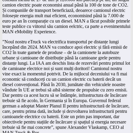
camion electric poate economisi anual până la 100 de tone de CO2.
Și companiile de transport beneficiază, deoarece camionul electric
folosește energia mult mai eficient, economisind până la 7.000 de
euro pe an în comparație cu un diesel. MAN a făcut posibile primele
teste publice cu viitorul său camion eelctric, ca parte a evenimentului
MAN eMobility Experience.
”Noul nostru eTruck va electrifica transportul pe distanțe lungi
începând din 2024. MAN va conduce apoi electric și fără emisii de
CO2 în toate gamele de produse – de la camionete la autobuze
urbane și camioane de distribuție până la camioane grele pentru
distanțe lungi. La IAA am deschis lista de rezervări pentru primul lot
de camioane electrice noi și sunt mulți doritori! Camionul nostru
vine exact la momentul potrivit. De la mijlocul deceniului va fi mai
economic să conduceți cu un camion electric cu baterii decât un
diesel convențional. Până în 2030, jumătate din vehiculele noastre
vândute în UE ar trebui să aibă sisteme de propulsie cu zero emisii.
Dar pentru ca acest lucru să se întâmple, infrastructura de încărcare
trebuie să fie acolo, în Germania și în Europa. Guvernul federal
german a adoptat Master Planul II pentru infrastructură de încărcare,
care, pentru prima dată, include și dezvoltarea infrastructurii pentru
camioanele electrice cu baterii. Este un prim pas important, dar
obiectivele pentru stațiile de încărcare și spațiul și energia necesare
trebuie să fie mai concrete”, spune Alexander Vlaskamp, ​​CEO al
MAN Truck & Bus.