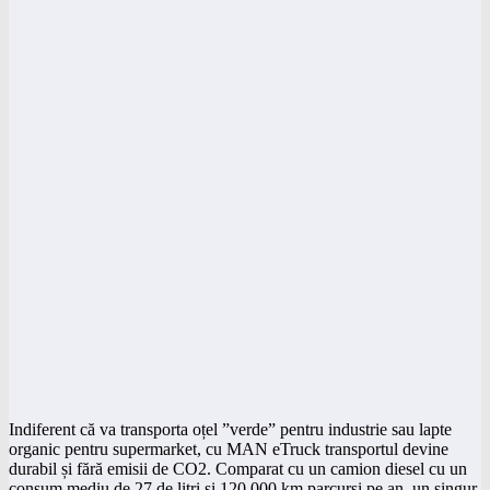
Indiferent că va transporta oțel ”verde” pentru industrie sau lapte
organic pentru supermarket, cu MAN eTruck transportul devine
durabil și fără emisii de CO2. Comparat cu un camion diesel cu un
consum mediu de 27 de litri și 120.000 km parcurși pe an, un singur