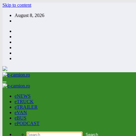
Skip to content
August 8, 2026
eNEWS
eTRUCK
eTRAILER
eVAN
eBUS
ePODCAST