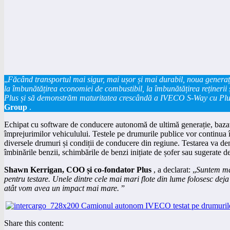
„
Făcând transportul mai sigur, mai ușor și mai durabil, noua generație
la îmbunătățirea economiei de combustibil, la îmbunătățirea reținerii 
Plus și să demonstrăm maturitatea crescândă a IVECO S-Way cu PlusD
Group
.
Echipat cu software de conducere autonomă de ultimă generație, bazat pe
împrejurimilor vehiculului. Testele pe drumurile publice vor continua în 
diversele drumuri și condiții de conducere din regiune. Testarea va de
îmbinările benzii, schimbările de benzi inițiate de șofer sau sugerate de 
Shawn Kerrigan, COO și co-fondator Plus
, a declarat: „
Suntem mân
pentru testare. Unele dintre cele mai mari flote din lume folosesc de
atât vom avea un impact mai mare.
”
Share this content: