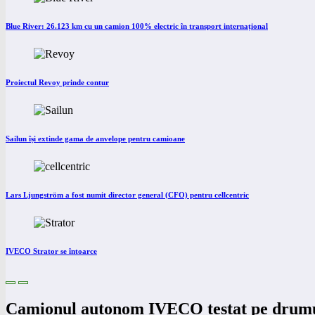
Blue River: 26.123 km cu un camion 100% electric în transport internațional
Proiectul Revoy prinde contur
Sailun își extinde gama de anvelope pentru camioane
Lars Ljungström a fost numit director general (CFO) pentru cellcentric
IVECO Strator se întoarce
Camionul autonom IVECO testat pe drumu