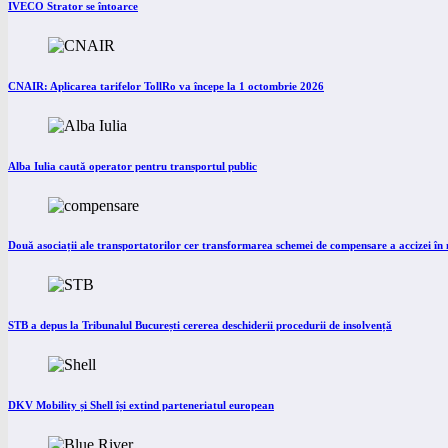
IVECO Strator se întoarce
CNAIR: Aplicarea tarifelor TollRo va începe la 1 octombrie 2026
Alba Iulia caută operator pentru transportul public
Două asociații ale transportatorilor cer transformarea schemei de compensare a accizei î
STB a depus la Tribunalul București cererea deschiderii procedurii de insolvență
DKV Mobility și Shell își extind parteneriatul european