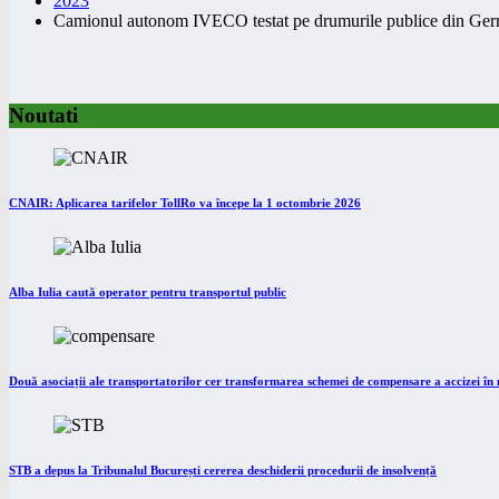
2023
Camionul autonom IVECO testat pe drumurile publice din Ge
Noutati
CNAIR: Aplicarea tarifelor TollRo va începe la 1 octombrie 2026
Alba Iulia caută operator pentru transportul public
Două asociații ale transportatorilor cer transformarea schemei de compensare a accizei î
STB a depus la Tribunalul București cererea deschiderii procedurii de insolvență