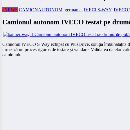
eNEWS
CAMIONAUTONOM
,
germania
,
IVECI S-WAY
,
IVECO
Camionul autonom IVECO testat pe drumu
Camionul IVECO S-Way echipat cu PlusDrive, soluția îmbunătățită de a
urmează un proces riguros de testare și validare. Validarea datelor colec
camionului.