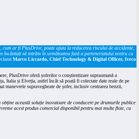
, cum ar fi PlusDrive, poate ajuta la reducerea riscului de accidente,
em încântați să intrăm în următoarea fază a parteneriatului nostru cu
eclarat
Marco Liccardo, Chief Technology & Digital Officer, Iveco
amere, PlusDrive oferă șoferilor o conștientizare supraumană a
Italia și Elveția, astfel încât să poată fi colectate date reale de pe
at manevrele supravegheate de șofer, inclusiv centrarea benzii,
 obține această soluție inovatoare de conducere pe drumurile publice
evreme acest produs comercial disponibil pentru mai multe flote, cu