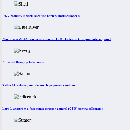
DKV Mobility și Shell își extind parteneriatul european
Blue River: 26.123 km cu un camion 100% electric în transport internațional
Proiectul Revoy prinde contur
Sailun își extinde gama de anvelope pentru camioane
Lars Ljungström a fost numit director general (CFO) pentru cellcentric