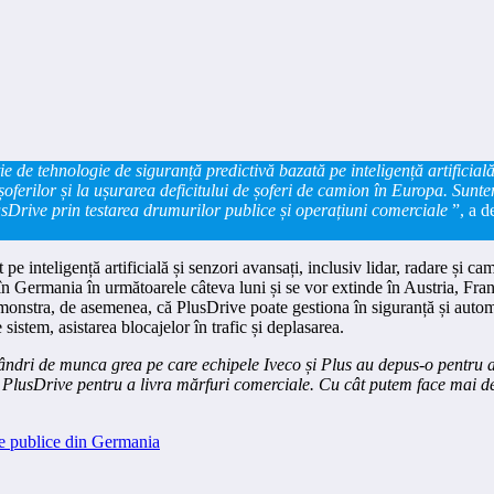
 de tehnologie de siguranță predictivă bazată pe inteligență artificială
șoferilor și la ușurarea deficitului de șoferi de camion în Europa. Sunt
rive prin testarea drumurilor publice și operațiuni comerciale
”, a d
 inteligență artificială și senzori avansați, inclusiv lidar, radare și c
Germania în următoarele câteva luni și se vor extinde în Austria, Franța, 
monstra, de asemenea, că PlusDrive poate gestiona în siguranță și autom
sistem, asistarea blocajelor în trafic și deplasarea.
dri de munca grea pe care echipele Iveco și Plus au depus-o pentru a
ja PlusDrive pentru a livra mărfuri comerciale. Cu cât putem face mai d