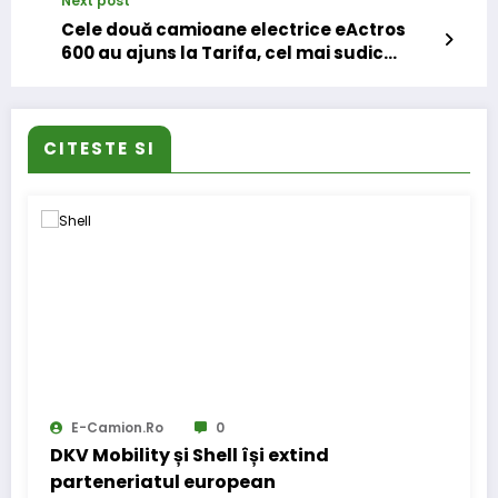
Next post
Cele două camioane electrice eActros
600 au ajuns la Tarifa, cel mai sudic
punct din Europa continentală
CITESTE SI
E-Camion.ro
0
DKV Mobility și Shell își extind
parteneriatul european