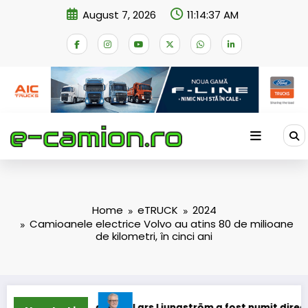
Skip
August 7, 2026
11:14:37 AM
to
content
Home
eTRUCK
2024
Camioanele electrice Volvo au atins 80 de milioane
de kilometri, în cinci ani
ioane
Lars Ljungström a fost numit director general (CFO) 