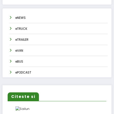
eNEWS
eTRUCK
eTRAILER
eVAN
eBUS
ePODCAST
Citeste si