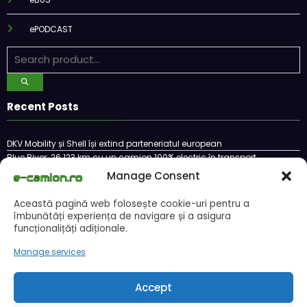
ePODCAST
Recent Posts
DKV Mobility și Shell își extind parteneriatul european
Blue River: 26.123 km cu un camion 100% electric în transport
internațional
Manage Consent
Proiectul Revoy prinde contur
Sailun își extinde gama de anvelope pentru camioane
Această pagină web folosește cookie-uri pentru a
Lars Ljungström a fost numit director general (CFO) pentru cellcentric
îmbunătăți experiența de navigare și a asigura
funcționalițăți adiționale.
Manage services
Cookie Policy (EU)
Ce este un cookie si cum se poate dezactiva
Politica de confidentialitate
Despre noi
Accept
Copyright © 2024 by E-CAMION.RO MEDIA Toate drepturile sunt rezervate |