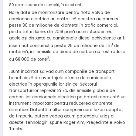
Noile date de monitorizare pentru flota Volvo de
camioane electrice au arătat că acestea au parcurs
peste 80 de milioane de kilometri în trafic comercial,
peste tot în lume, din 2019 până acum. Acoperirea
aceleiași distanțe cu camioanele diesel echivalente ar fi
1
însemnat consumul a peste 25 de milioane de litri
de
motorină, iar emisiile de dioxid de carbon au fost reduse
2
cu 68.000 de tone
.
„Sunt încântat să văd cum companiile de transport
beneficiază de avantajele oferite de camioanele
electrice în operațiunile lor zilnice. Sectorul
transporturilor reprezintă 7% din emisiile globale de
carbon, iar camioanele electrice pe baterii reprezintă un
instrument important pentru reducerea amprentei
climatice. Datorită multor companii care le-au adoptat
de timpuriu, putem vedea acum potențialul uriaș al
acestei tehnologii”, spune Roger Alm, Președintele Volvo
Trucks.