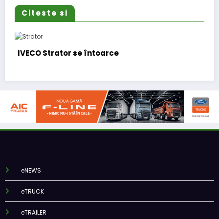
Citeste si
ce
BursaTransport/123cargo i
funcționalitate
eNEWS
eTRUCK