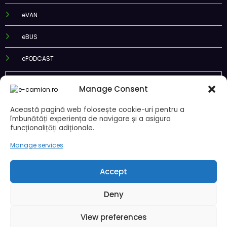
eTRAILER
eVAN
eBUS
ePODCAST
Manage Consent
Această pagină web folosește cookie-uri pentru a
îmbunătăți experiența de navigare și a asigura
Recent Posts
funcționalițăți adiționale.
Manage services
DKV Mobility și Shell își extind parteneriatul european
Blue River: 26.123 km cu un camion 100% electric în transport
Accept
internațional
Proiectul Revoy prinde contur
Deny
Sailun își extinde gama de anvelope pentru camioane
IVECO Strator se întoarce
View preferences