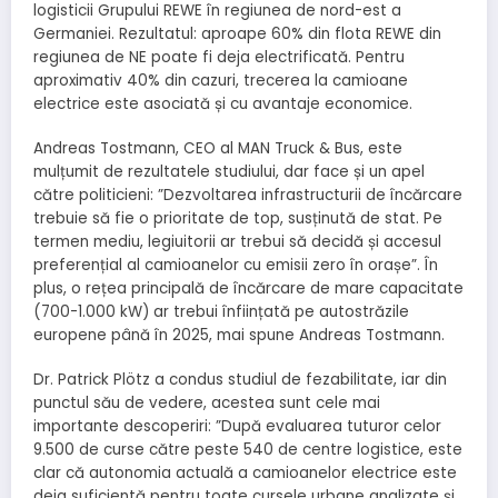
logisticii Grupului REWE în regiunea de nord-est a
Germaniei. Rezultatul: aproape 60% din flota REWE din
regiunea de NE poate fi deja electrificată. Pentru
aproximativ 40% din cazuri, trecerea la camioane
electrice este asociată și cu avantaje economice.
Andreas Tostmann, CEO al MAN Truck & Bus, este
mulțumit de rezultatele studiului, dar face și un apel
către politicieni: ”Dezvoltarea infrastructurii de încărcare
trebuie să fie o prioritate de top, susținută de stat. Pe
termen mediu, legiuitorii ar trebui să decidă și accesul
preferențial al camioanelor cu emisii zero în orașe”. În
plus, o rețea principală de încărcare de mare capacitate
(700-1.000 kW) ar trebui înființată pe autostrăzile
europene până în 2025, mai spune Andreas Tostmann.
Dr. Patrick Plötz a condus studiul de fezabilitate, iar din
punctul său de vedere, acestea sunt cele mai
importante descoperiri: ”După evaluarea tuturor celor
9.500 de curse către peste 540 de centre logistice, este
clar că autonomia actuală a camioanelor electrice este
deja suficientă pentru toate cursele urbane analizate și