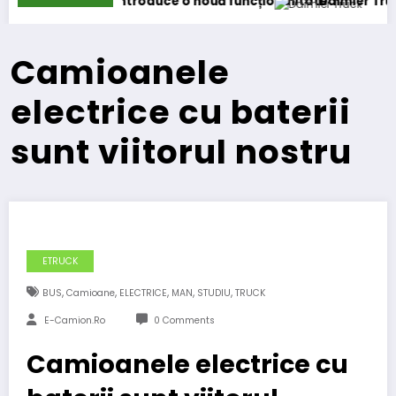
troduce o nouă funcționalitate
Daimler Truck recheamă în ser
Camioanele
electrice cu baterii
sunt viitorul nostru
ETRUCK
,
,
,
,
,
BUS
Camioane
ELECTRICE
MAN
STUDIU
TRUCK
E-Camion.ro
0 Comments
Camioanele electrice cu