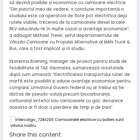
să devină posibile și economice cu camioane electrice.
”Din punctul meu de vedere, o concluzie importantă a
studiului este că operatorii de flote pot electrifica deja
rutele viabile, trecerea de la camioanele diesel la cele
BEV aducându-le în multe cazuri și avantaje economice”,
a adăugat Michael Treier, șeful departamentului de
Vânzări Camioane cu Propulsii Alternative al MAN Truck &
Bus, care a fost implicat și în studiu.
Ekaterina Boening, manager de proiect pentru studii de
fezabilitate al T&E Germania, sumarizează rezultatele
după cum urmează: ”Electrificarea transportului rutier de
marfă este posibilă și aduce avantaje economice pentru
companii. Următorul Guvern federal nu ar trebui să fie
distras de pseudo-soluții precum biocarburanții,
carburanții sintetici sau camioanele cu gaz, deoarece
aceasta ar fi doar o pierdere de timp și de bani”.
Share this content: