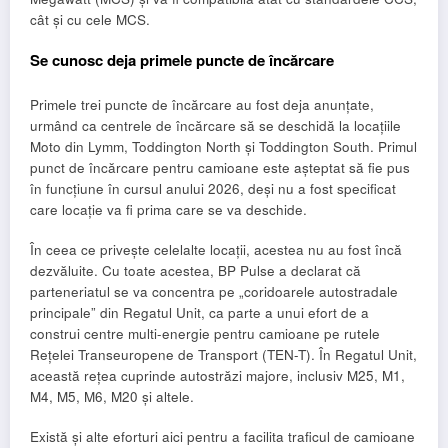
cât și cu cele MCS.
Se cunosc deja primele puncte de încărcare
Primele trei puncte de încărcare au fost deja anunțate,
urmând ca centrele de încărcare să se deschidă la locațiile
Moto din Lymm, Toddington North și Toddington South. Primul
punct de încărcare pentru camioane este așteptat să fie pus
în funcțiune în cursul anului 2026, deși nu a fost specificat
care locație va fi prima care se va deschide.
În ceea ce privește celelalte locații, acestea nu au fost încă
dezvăluite. Cu toate acestea, BP Pulse a declarat că
parteneriatul se va concentra pe „coridoarele autostradale
principale” din Regatul Unit, ca parte a unui efort de a
construi centre multi-energie pentru camioane pe rutele
Rețelei Transeuropene de Transport (TEN-T). În Regatul Unit,
această rețea cuprinde autostrăzi majore, inclusiv M25, M1,
M4, M5, M6, M20 și altele.
Există și alte eforturi aici pentru a facilita traficul de camioane