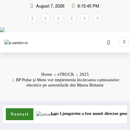
Skip
August 7, 2026
8:15:45 PM
to
content
Home
eTRUCK
2025
BP Pulse și Moto vor implementa încărcarea camioanelor
electrice pe autostrăzile din Marea Britanie
Lars Ljungström a fost numit director general (CFO) pentru ce
Noutati