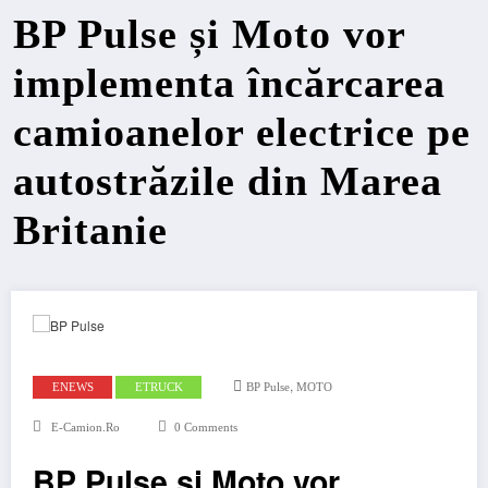
BP Pulse și Moto vor
implementa încărcarea
camioanelor electrice pe
autostrăzile din Marea
Britanie
,
ENEWS
ETRUCK
BP Pulse
MOTO
E-Camion.ro
0 Comments
BP Pulse și Moto vor