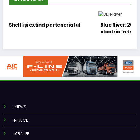
iatul
Blue River: 26.123 km cu un camion 100%
electric în transport internațional
eNEWS
eTRUCK
eTRAILER