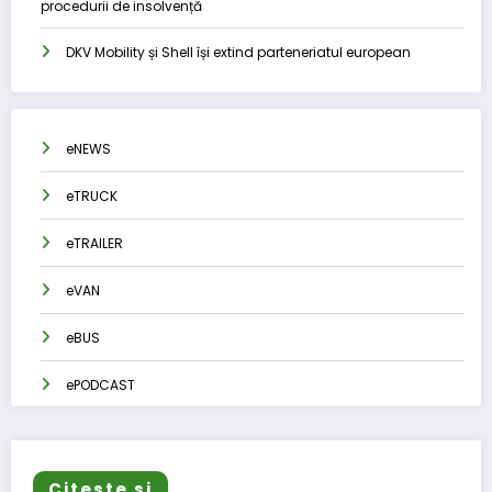
procedurii de insolvență
DKV Mobility și Shell își extind parteneriatul european
eNEWS
eTRUCK
eTRAILER
eVAN
eBUS
ePODCAST
Citeste si