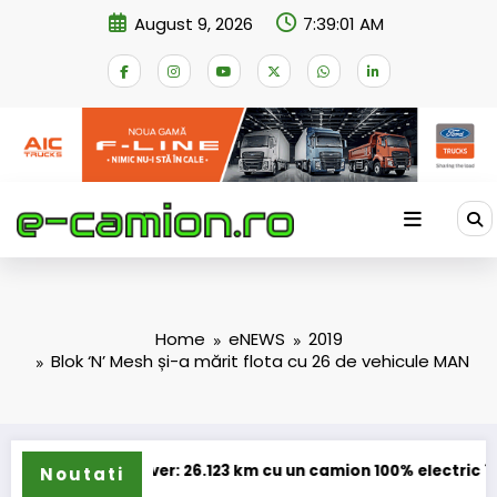
Skip
August 9, 2026
7:39:02 AM
to
content
Home
eNEWS
2019
Blok ‘N’ Mesh și-a mărit flota cu 26 de vehicule MAN
 River: 26.123 km cu un camion 100% electric în transport inte
Proiect
Noutati