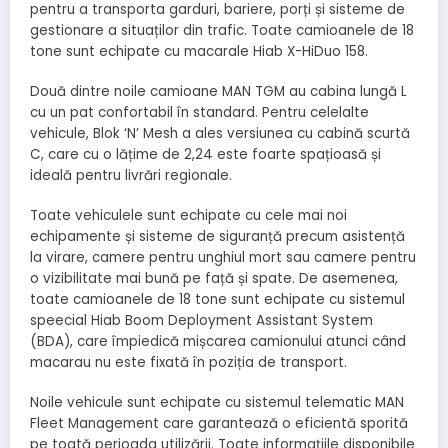
pentru a transporta garduri, bariere, porți și sisteme de
gestionare a situaților din trafic. Toate camioanele de 18
tone sunt echipate cu macarale Hiab X-HiDuo 158.
Două dintre noile camioane MAN TGM au cabina lungă L
cu un pat confortabil în standard. Pentru celelalte
vehicule, Blok ‘N’ Mesh a ales versiunea cu cabină scurtă
C, care cu o lățime de 2,24 este foarte spațioasă și
ideală pentru livrări regionale.
Toate vehiculele sunt echipate cu cele mai noi
echipamente și sisteme de siguranță precum asistență
la virare, camere pentru unghiul mort sau camere pentru
o vizibilitate mai bună pe față și spate. De asemenea,
toate camioanele de 18 tone sunt echipate cu sistemul
speecial Hiab Boom Deployment Assistant System
(BDA), care împiedică mișcarea camionului atunci când
macarau nu este fixată în poziția de transport.
Noile vehicule sunt echipate cu sistemul telematic MAN
Fleet Management care garantează o eficientă sporită
pe toată perioada utilizării. Toate informațiile disponibile