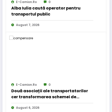
E-Camion.ro
0
Alba Iulia caută operator pentru
transportul public
August 7, 2026
E-Camion.ro
0
Două asociații ale transportatorilor
cer transformarea schemei de
compensare a accizei în mecanism
August 6, 2026
permanent