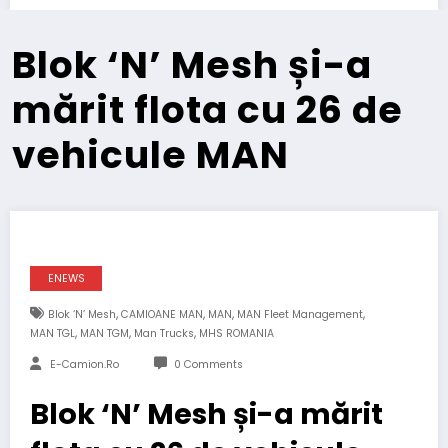
Blok ‘N’ Mesh și-a
mărit flota cu 26 de
vehicule MAN
ENEWS
,
,
,
,
Blok ‘N’ Mesh
CAMIOANE MAN
MAN
MAN Fleet Management
,
,
,
MAN TGL
MAN TGM
Man Trucks
MHS ROMANIA
E-Camion.ro
0 Comments
Blok ‘N’ Mesh și-a mărit