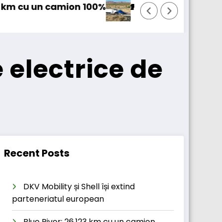
în transport internațional
iectul Revoy prinde contur
Sailun își e
electrice de
Recent Posts
DKV Mobility și Shell își extind
parteneriatul european
Blue River: 26.123 km cu un camion