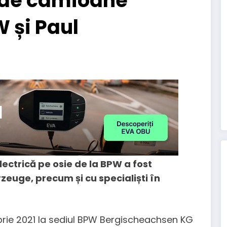
 de camioane
W și Paul
ectrică pe osie de la BPW a fost
euge, precum și cu specialiști în
brie 2021 la sediul BPW Bergischeachsen KG