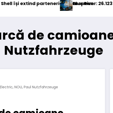
european
lue River: 26.123 km cu un camion 100% electric 
Pro
rcă de camioane 
l Nutzfahrzeuge
,
,
lectric
NOU
Paul Nutzfahrzeuge