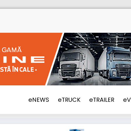
2021
BAX, noua marcă de camioane electr
eNEWS
eTRUCK
eTRAILER
e