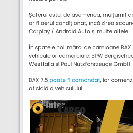
Șoferul este, de asemenea, mulțumit de
ar fi aerul condiționat, încălzirea sca
Carplay / Android Auto și multe altele.
În spatele noii mărci de camioane BAX se
vehiculelor comerciale: BPW Bergische
Westfalia și Paul Nutzfahrzeuge GmbH.
BAX 7.5
poate f
i comandat
, iar comenz
oficială a vehiculului.