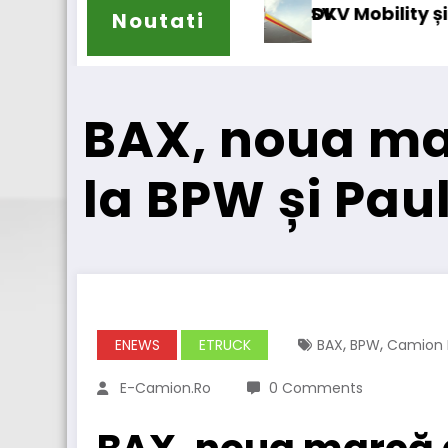
 DSV
DKV Mobility și Shell își extind parteneriatul 
B
Noutati
BAX, noua ma
la BPW și Pau
,
,
ENEWS
ETRUCK
BAX
BPW
Camion E
E-Camion.ro
0 Comments