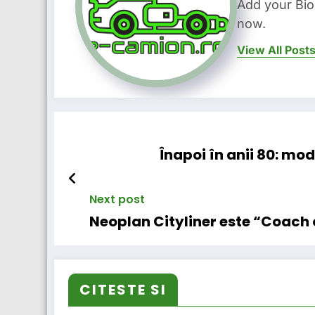
Add your Bio
now.
View All Post
Înapoi în anii 80: mo
Next post
Neoplan Cityliner este “Coach 
CITESTE SI