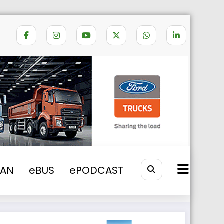
ice de la BPW și Paul Nutzfahrzeuge
VAN
eBUS
ePODCAST