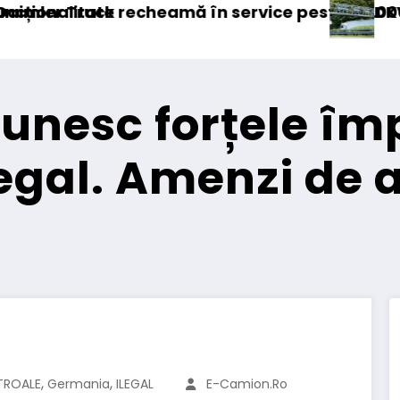
e peste 131.000 de camioane
DKV Mobility achiziționează pachetul 
 unesc forțele îm
legal. Amenzi de
,
,
ROALE
Germania
ILEGAL
E-Camion.ro