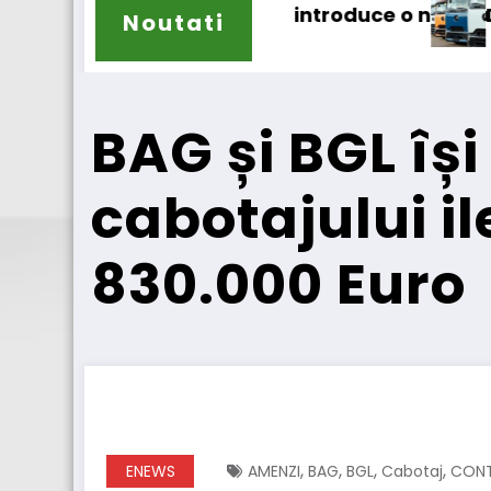
uce o nouă funcționalitate
Daimler Truck recheamă în servic
Noutati
BAG și BGL își
cabotajului i
830.000 Euro
,
,
,
,
ENEWS
AMENZI
BAG
BGL
Cabotaj
CONT