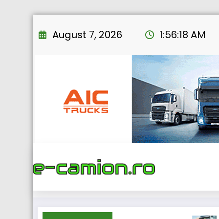
Skip
to
August 7, 2026
1:56:19 AM
content
Home
eNEWS
2021
BAG și BG