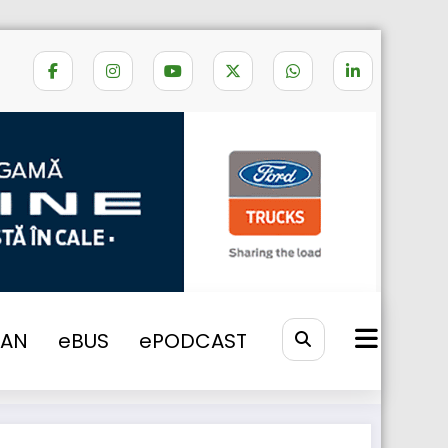
al. Amenzi de aproximativ 830.000 Euro
VAN
eBUS
ePODCAST