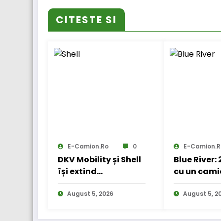
CITESTE SI
E-Camion.ro
0
E-Camion.r
DKV Mobility și Shell
Blue River:
își extind
cu un cami
parteneriatul
electric în
european
August 5, 2026
internațio
August 5, 2