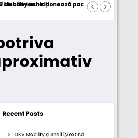
majoritar de acțiuni la Tolltickets
Windrose intră în operațiuni comercial
potriva
 aproximativ
Recent Posts
DKV Mobility și Shell își extind