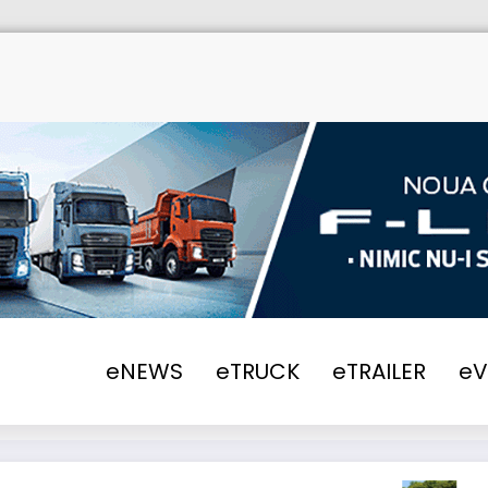
L își unesc forțele împotriva cabotajului ileg
eNEWS
eTRUCK
eTRAILER
e