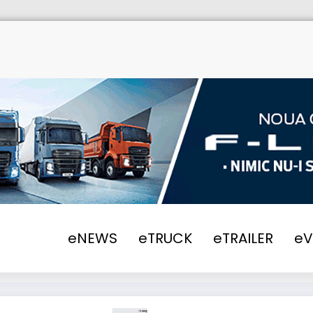
Home
eNEWS
2021
Autostrada A 7 se in
eNEWS
eTRUCK
eTRAILER
e