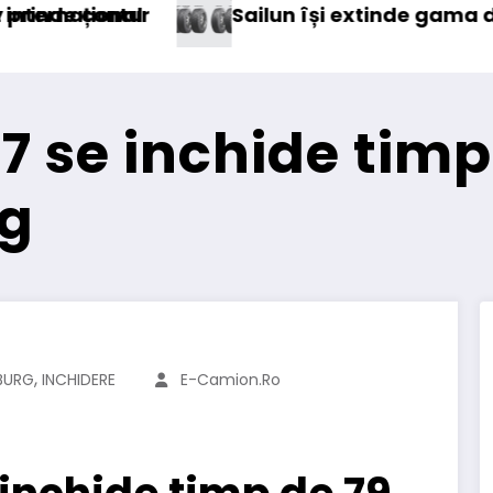
 extinde gama de anvelope pentru camioane
Lars Ljungstr
 se inchide timp 
g
,
BURG
INCHIDERE
E-Camion.ro