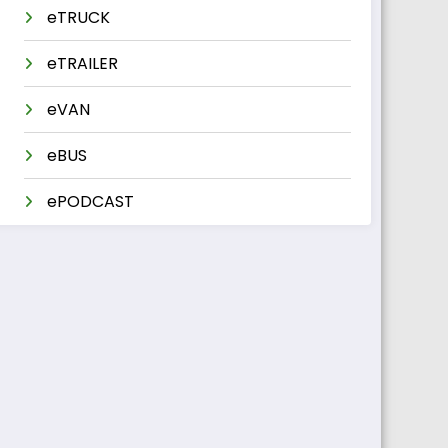
eTRUCK
eTRAILER
eVAN
eBUS
ePODCAST