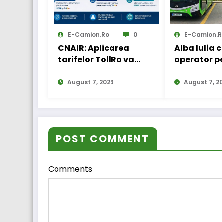
E-Camion.ro
0
E-Camion.r
CNAIR: Aplicarea
Alba Iulia 
tarifelor TollRo va
operator p
începe la 1
transportul
octombrie 2026
August 7, 2026
August 7, 2
POST COMMENT
Comments