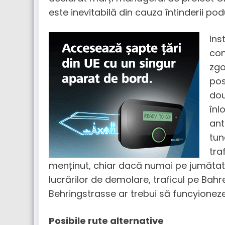
este inevitabilă din cauza întinderii pod
Ins
con
zgo
pos
dou
înl
ant
tun
tra
menținut, chiar dacă numai pe jumătate
lucrărilor de demolare, traficul pe Ba
Behringstrasse ar trebui să funcyioneze
Posibile rute alternative