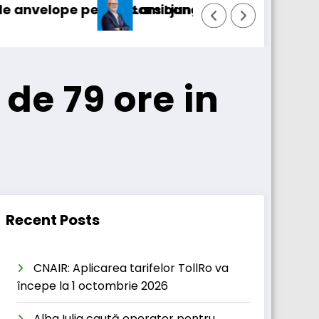
öm a fost numit director general (CFO) pentru c
IVECO Strator s
de 79 ore in
Recent Posts
CNAIR: Aplicarea tarifelor TollRo va
începe la 1 octombrie 2026
Alba Iulia caută operator pentru