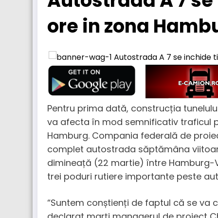
Autostrada A 7 se
ore in zona Hamb
Pentru prima dată, construcția tunelulu
va afecta în mod semnificativ traficul 
Hamburg. Compania federală de proiec
complet autostrada săptămâna viitoare 
dimineață (22 martie) între Hamburg-V
trei poduri rutiere importante peste a
“Suntem conștienți de faptul că se va c
declarat marți managerul de proiect Ch