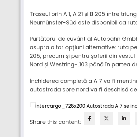
Traseul prin A 1, A 21 și B 205 între tri
Neumünster-Süd este disponibil ca ruta
Purtătorul de cuvânt al Autobahn GmbH 
asupra altor opțiuni alternative: ruta 
205, precum și pentru șoferii din vestul
Nord și Westring-L103 până în partea d
Închiderea completă a A 7 va fi mentinu
autostrada spre nord va fi deschisă d
Share this content: