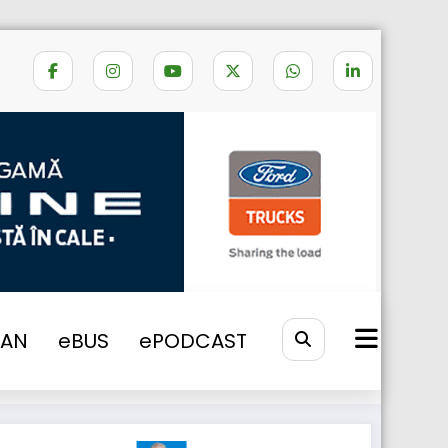
chide timp de 79 ore in zona Hamburg
VAN
eBUS
ePODCAST