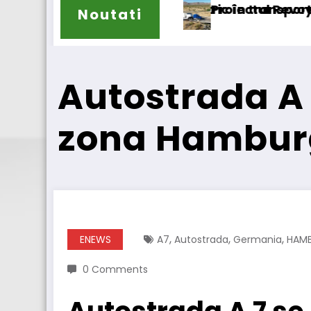
ic în transport internațional
roiectul Revoy prinde contur
Sailun își
Noutati
Autostrada A 7
zona Hambur
,
,
,
ENEWS
A7
Autostrada
Germania
HAM
0 Comments