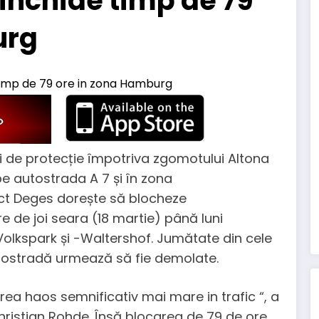
 inchide timp de 79
urg
i de protecție împotriva zgomotului Altona
pe autostrada A 7 și în zona
t Deges dorește să blocheze
de joi seara (18 martie) până luni
olkspark și -Waltershof. Jumătate din cele
utostradă urmează să fie demolate.
rea haos semnificativ mai mare in trafic “, a
ristian Rohde. Însă blocarea de 79 de ore