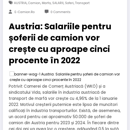
,
,
,
,
,
AUSTRIA
Camion
Marfa
SALARII
Soferi
Transport
E-Camion.ro
0 Comments
Austria: Salariile pentru
șoferii de camion vor
crește cu aproape cinci
procente în 2022
Potrivit Camerei de Comerț Austriacă (WKÖ) și a
sindicatului Vida, salariile în industria austriacă de
transport de marfă vor crește cu 4,96% de la 1 ianuarie
2022. Motivul creșterii puternice este lipsa de muncitori
calificați în industria transporturilor. Există, de asemenea,
un acord pentru cei aproximativ 50.000 de șoferi de
camion din Austria pentru 2023 și 2024. În fiecare dintre
cei doi ani va avea loc o creștere, adăugând 0,5 la sută