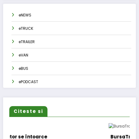
eNEWS
eTRUCK
eTRAILER
eVAN
eBUS
ePODCAST
Citeste si
BursaTransport/123cargo introduce o nou