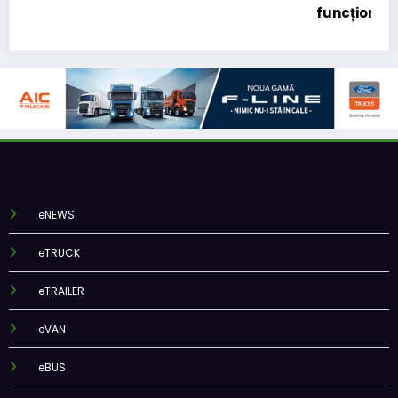
funcționalitate
eNEWS
eTRUCK
eTRAILER
eVAN
eBUS