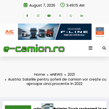
Skip
August 7, 2026
3:49:15 AM
to
content
Home
eNEWS
2021
Austria: Salariile pentru șoferii de camion vor crește cu
aproape cinci procente în 2022
ncționalitate
Daimler Truck recheamă în service peste 131.00