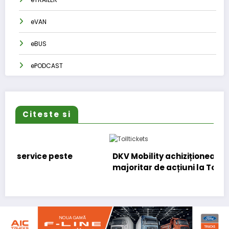
eVAN
eBUS
ePODCAST
Citeste si
DKV Mobility achiziționează pachetul
majoritar de acțiuni la Tolltickets