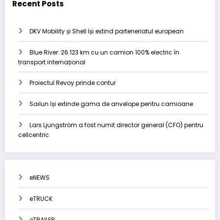
Recent Posts
DKV Mobility și Shell își extind parteneriatul european
Blue River: 26.123 km cu un camion 100% electric în
transport internațional
Proiectul Revoy prinde contur
Sailun își extinde gama de anvelope pentru camioane
Lars Ljungström a fost numit director general (CFO) pentru
cellcentric
eNEWS
eTRUCK
eTRAILER