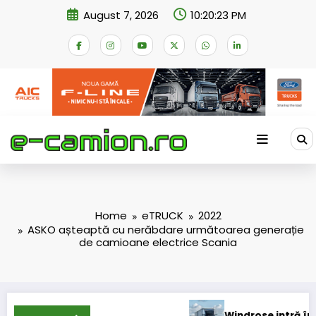
Skip
August 7, 2026
10:20:24 PM
to
content
Home
eTRUCK
2022
ASKO așteaptă cu nerăbdare următoarea generație
de camioane electrice Scania
Windrose intră în operațiuni comercial