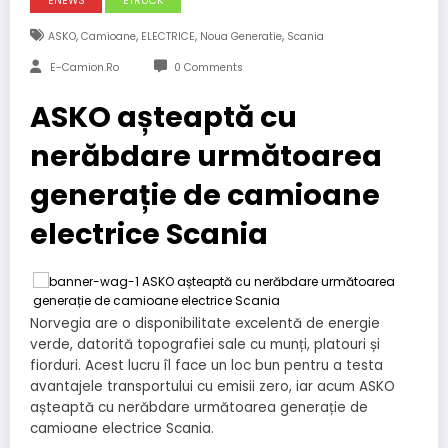
ENEWS
ETRUCK
,
,
,
,
ASKO
Camioane
ELECTRICE
Noua Generatie
Scania
E-Camion.ro
0 Comments
ASKO așteaptă cu
nerăbdare următoarea
generație de camioane
electrice Scania
Norvegia are o disponibilitate excelentă de energie
verde, datorită topografiei sale cu munți, platouri și
fiorduri. Acest lucru îl face un loc bun pentru a testa
avantajele transportului cu emisii zero, iar acum ASKO
așteaptă cu nerăbdare următoarea generație de
camioane electrice Scania.