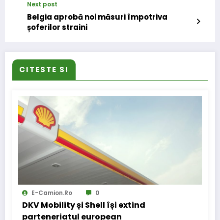
Next post
Belgia aprobă noi măsuri împotriva
șoferilor straini
CITESTE SI
E-Camion.ro
0
DKV Mobility și Shell își extind
parteneriatul european