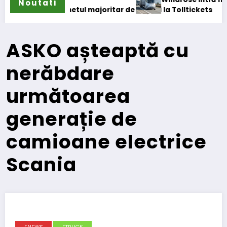
Noutati
 majoritar de acțiuni la Tolltickets
ASKO așteaptă cu
nerăbdare
următoarea
generație de
camioane electrice
Scania