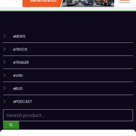
eNEWS
eTRUCK
eTRAILER
eVAN
eBUS
ePODCAST
Recent Posts