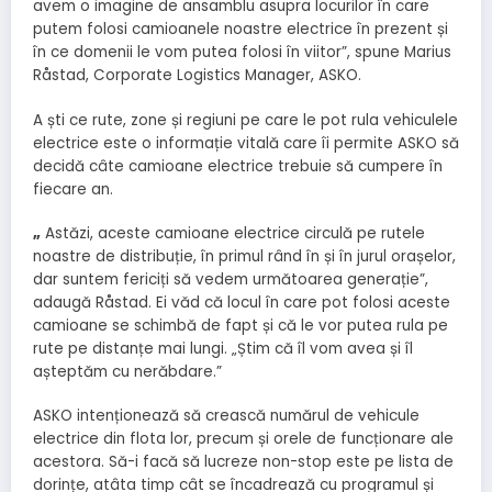
avem o imagine de ansamblu asupra locurilor în care
putem folosi camioanele noastre electrice în prezent și
în ce domenii le vom putea folosi în viitor”, spune Marius
Råstad, Corporate Logistics Manager, ASKO.
A ști ce rute, zone și regiuni pe care le pot rula vehiculele
electrice este o informație vitală care îi permite ASKO să
decidă câte camioane electrice trebuie să cumpere în
fiecare an.
„
Astăzi, aceste camioane electrice circulă pe rutele
noastre de distribuție, în primul rând în și în jurul orașelor,
dar suntem fericiți să vedem următoarea generație”,
adaugă Råstad. Ei văd că locul în care pot folosi aceste
camioane se schimbă de fapt și că le vor putea rula pe
rute pe distanțe mai lungi. „Știm că îl vom avea și îl
așteptăm cu nerăbdare.”
ASKO intenționează să crească numărul de vehicule
electrice din flota lor, precum și orele de funcționare ale
acestora. Să-i facă să lucreze non-stop este pe lista de
dorințe, atâta timp cât se încadrează cu programul și