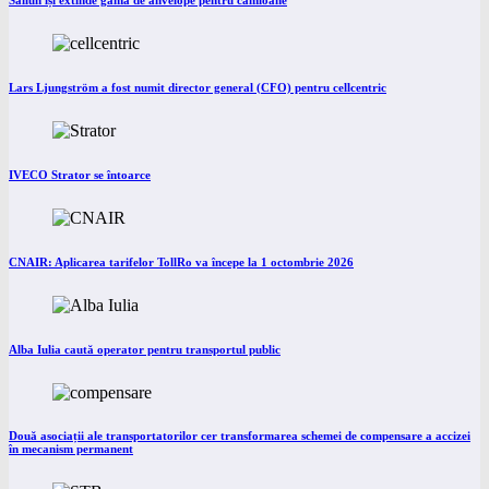
Lars Ljungström a fost numit director general (CFO) pentru cellcentric
IVECO Strator se întoarce
CNAIR: Aplicarea tarifelor TollRo va începe la 1 octombrie 2026
Alba Iulia caută operator pentru transportul public
Două asociații ale transportatorilor cer transformarea schemei de compensare a accizei
în mecanism permanent