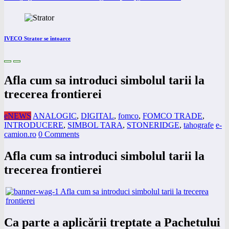
IVECO Strator se întoarce
Afla cum sa introduci simbolul tarii la
trecerea frontierei
eNEWS
ANALOGIC
,
DIGITAL
,
fomco
,
FOMCO TRADE
,
INTRODUCERE
,
SIMBOL TARA
,
STONERIDGE
,
tahografe
e-
camion.ro
0 Comments
Afla cum sa introduci simbolul tarii la
trecerea frontierei
Ca parte a aplicării treptate a Pachetului