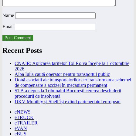
Name
Email
Recent Posts
CNAIR: Aplicarea tarifelor TollRo va începe la 1 octombrie
2026
Alba Iulia caută operator pentru transportul public
Două asociații ale transportatorilor cer transformarea schemei
de compensare a accizei în mecanism permanent
STB a depus la Tribunalul București cererea deschiderii
procedurii de insolvență
DKV Mobility și Shell își extind parteneriatul european
eNEWS
eTRUCK
eTRAILER
eVAN
eBUS