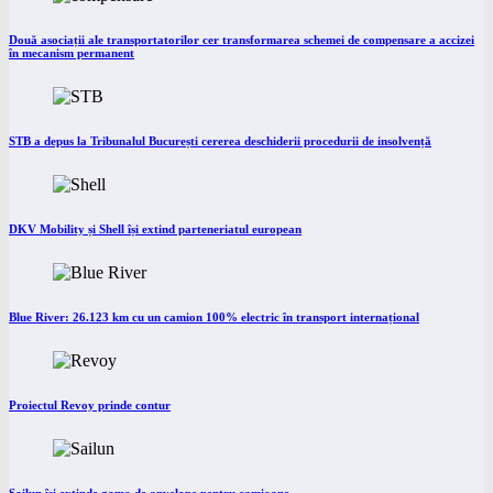
Două asociații ale transportatorilor cer transformarea schemei de compensare a accizei
în mecanism permanent
STB a depus la Tribunalul București cererea deschiderii procedurii de insolvență
DKV Mobility și Shell își extind parteneriatul european
Blue River: 26.123 km cu un camion 100% electric în transport internațional
Proiectul Revoy prinde contur
Sailun își extinde gama de anvelope pentru camioane