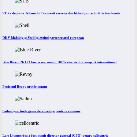
STB a depus la Tribunalul București cererea deschiderii procedurii de insolvență
DKV Mobility și Shell își extind parteneriatul european
Blue River: 26.123 km cu un camion 100% electric în transport internațional
Proiectul Revoy prinde contur
Sailun își extinde gama de anvelope pentru camioane
Lars Ljungström a fost numit director general (CFO) pentru cellcentric