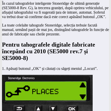
În cazul tahografelor inteligente Stoneridge de ultimă generație
(SE5000-8 Rev. G), la trecerea graniței, după oprirea vehiculului, pe
afișajul tahografului va fi sugerată țara de intrare, automat. Șoferul
va trebui doar să confirme dacă este corect apăsând butonul „OK”.
La toate celelalte tahografe Stoneridge, selecția trebuie facută
manual, urmând pașii de mai jos, distingând tahografele în funcție de
anul de fabricație sau cheile prezente.
Pentru tahografele digitale fabricate
începând cu 2010 (SE5000 rev.7 și
SE5000-8)
1. Apăsați butonul „OK” și căutați cu săgeți meniul „Locuri”.