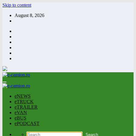
Skip to content
August 8, 2026
eNEWS
eTRUCK
eTRAILER
eVAN
eBUS
ePODCAST