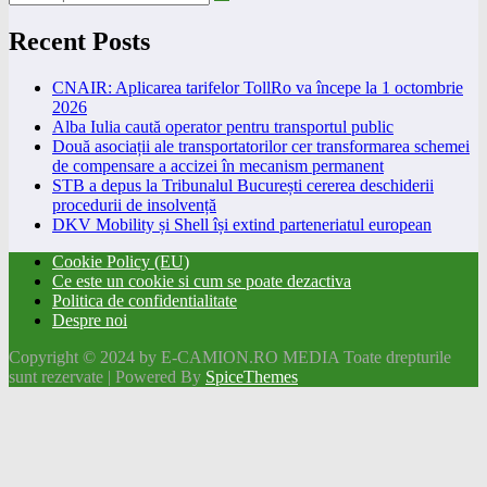
Recent Posts
CNAIR: Aplicarea tarifelor TollRo va începe la 1 octombrie
2026
Alba Iulia caută operator pentru transportul public
Două asociații ale transportatorilor cer transformarea schemei
de compensare a accizei în mecanism permanent
STB a depus la Tribunalul București cererea deschiderii
procedurii de insolvență
DKV Mobility și Shell își extind parteneriatul european
Cookie Policy (EU)
Ce este un cookie si cum se poate dezactiva
Politica de confidentialitate
Despre noi
Copyright © 2024 by E-CAMION.RO MEDIA Toate drepturile
sunt rezervate | Powered By
SpiceThemes