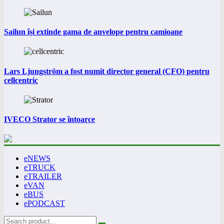
Sailun își extinde gama de anvelope pentru camioane
Lars Ljungström a fost numit director general (CFO) pentru
cellcentric
IVECO Strator se întoarce
eNEWS
eTRUCK
eTRAILER
eVAN
eBUS
ePODCAST