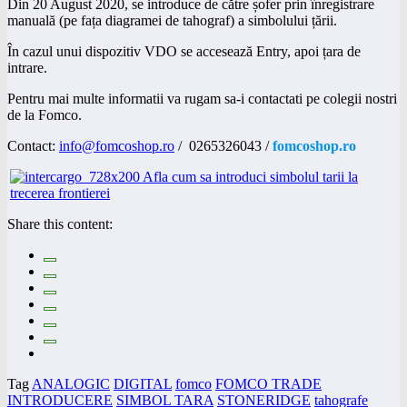
Din 20 August 2020, se introduce de către șofer prin înregistrare
manuală (pe fața diagramei de tahograf) a simbolului țării.
În cazul unui dispozitiv VDO se accesează Entry, apoi țara de
intrare.
Pentru mai multe informatii va rugam sa-i contactati pe colegii nostri
de la Fomco.
Contact:
info@fomcoshop.ro
/ 0265326043 /
fomcoshop.ro
Share this content:
Tag
ANALOGIC
DIGITAL
fomco
FOMCO TRADE
INTRODUCERE
SIMBOL TARA
STONERIDGE
tahografe