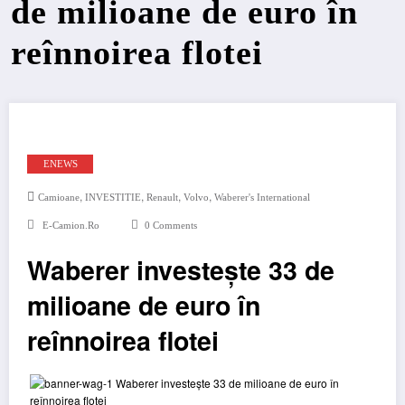
de milioane de euro în
reînnoirea flotei
ENEWS
,
,
,
,
Camioane
INVESTITIE
Renault
Volvo
Waberer's International
E-Camion.ro
0 Comments
Waberer investește 33 de
milioane de euro în
reînnoirea flotei