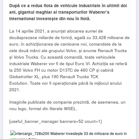
După ce a redus flota de vehicule industriale în ultimii doi
ani, gigantul maghiar al transporturilor Waberer’s
International investește din nou în flotă.
La 14 aprilie 2021, a anunțat alocarea sumei de
douăsprezece miliarde de forinți, egală cu 33,428 milioane de
euro, în achiziționarea de camioane noi, comandate de la
cele două mărci ale grupului Volvo, și anume Renault Trucks
și Volvo Trucks. Cu această comandă, toate vehiculele
industriale Waberer vor fi de tipul Euro VI. Achiziția se referă
la 250 Volvo FH cu motor D13TC de 460 CP și cabină
Globetrotter XL, plus 190 Renault Trucks TCK
Evolution. Toate vor fi operaționale până la mijlocul anului
2021.
Imaginile publicate de companie prezintă, de asemenea, un
nou logo, format din literele WSEL.
[useful_banner_manager banners=52 count=1]