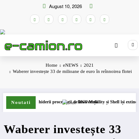
Skip
August 10, 2026
to
content
Home
eNEWS
2021
Waberer investește 33 de milioane de euro în reînnoirea flotei
 deschiderii procedurii de insolvență
DKV Mobility și Shell își extind parteneriatul 
Noutati
Waberer investește 33