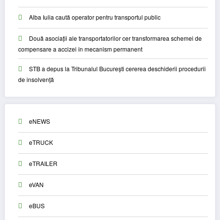
Alba Iulia caută operator pentru transportul public
Două asociații ale transportatorilor cer transformarea schemei de
compensare a accizei în mecanism permanent
STB a depus la Tribunalul București cererea deschiderii procedurii
de insolvență
eNEWS
eTRUCK
eTRAILER
eVAN
eBUS