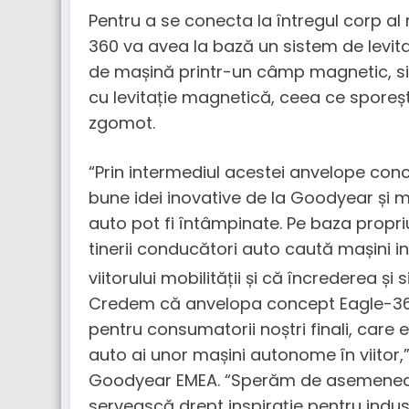
Pentru a se conecta la întregul corp a
360 va avea la bază un sistem de levi
de mașină printr-un câmp magnetic, simi
cu levitație magnetică, ceea ce sporeșt
zgomot.
“Prin intermediul acestei anvelope con
bune idei inovative de la Goodyear și mo
auto pot fi întâmpinate. Pe baza propri
tinerii conducători auto caută mașini in
viitorului mobilității și că încrederea ș
Credem că anvelopa concept Eagle-360 p
pentru consumatorii noștri finali, care e
auto ai unor mașini autonome în viitor,
Goodyear EMEA. “Sperăm de asemenea
servească drept inspirație pentru indu