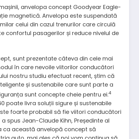
l mașinii, anvelopa concept Goodyear Eagle-
tație magnetică. Anvelopa este suspendată
lar celui din cazul trenurilor care circulă
e confortul pasagerilor și reduce nivelul de
cept, sunt prezentate câteva din cele mai
dul în care nevoile viitorilor conducători
ului nostru studiu efectuat recent, știm că
teligente și sustenabile care sunt parte a
4
i siguranța sunt concepte cheie pentru ei.
oate livra soluții sigure și sustenabile
ste foarte probabil să fie viitori conducători
” a spus Jean-Claude Kihn, Președinte al
 ca această anvelopă concept să
stria auto, mai ales că noi vom continua să