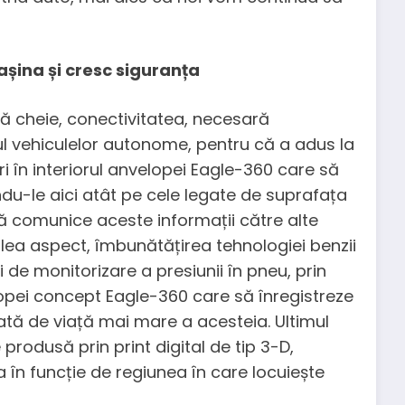
așina și cresc siguranța
ă cheie, conectivitatea, necesară
zul vehiculelor autonome, pentru că a adus la
ri în interiorul anvelopei Eagle-360 care să
ndu-le aici atât pe cele legate de suprafața
 să comunice aceste informații către alte
ilea aspect, îmbunătățirea tehnologiei benzii
 de monitorizare a presiunii în pneu, prin
lopei concept Eagle-360 care să înregistreze
ată de viață mai mare a acesteia. Ultimul
produsă prin print digital de tip 3-D,
în funcție de regiunea în care locuiește