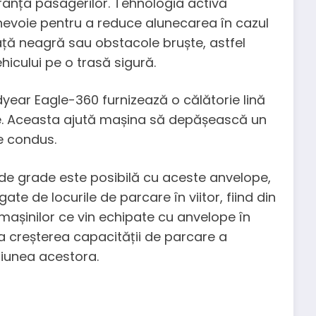
guranța pasagerilor. Tehnologia activă
nevoie pentru a reduce alunecarea în cazul
ață neagră sau obstacole bruște, astfel
hicului pe o trasă sigură.
year Eagle-360 furnizează o călătorie lină
ide. Aceasta ajută mașina să depășească un
e condus.
0 de grade este posibilă cu aceste anvelope,
te de locurile de parcare în viitor, fiind din
 mașinilor ce vin echipate cu anvelope în
a creșterea capacității de parcare a
siunea acestora.