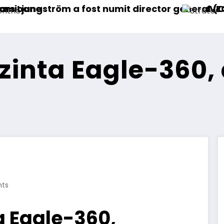
t director general (CFO) pentru cellcentric
IVECO Strator se întoarce
zinta Eagle-360,
ts
a Eagle-360,