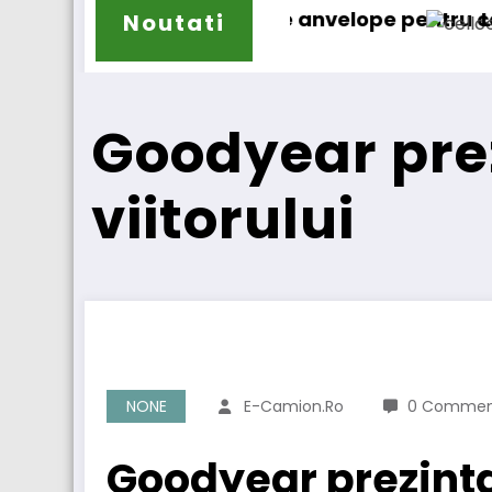
 de anvelope pentru camioane
Lars Ljungström a fost numi
Noutati
Goodyear pre
viitorului
NONE
E-Camion.ro
0 Commen
Goodyear prezint