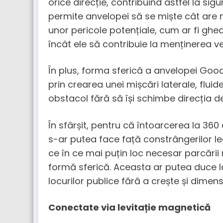
orice direcție, contribuind astfel la si
permite anvelopei să se miște cât are 
unor pericole potențiale, cum ar fi ghe
încât ele să contribuie la menținerea ve
În plus, forma sferică a anvelopei Good
prin crearea unei mișcări laterale, flu
obstacol fără să își schimbe direcția d
În sfârșit, pentru că întoarcerea la 36
s-ar putea face față constrângerilor lega
ce în ce mai puțin loc necesar parcării
formă sferică. Aceasta ar putea duce l
locurilor publice fără a crește și dimen
Conectate via levitație magnetică