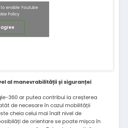
e' to enable Youtube
kie Policy
I agree
el al manevrabilității și siguranței
e-360 ar putea contribui la creșterea
atât de necesare în cazul mobilității
e cheia celui mai înalt nivel de
osibilăți de orientare se poate mișca în