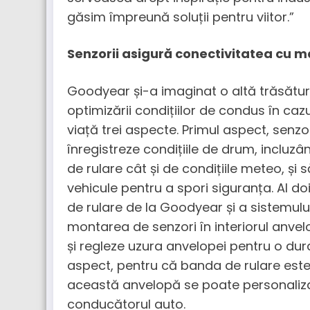
găsim împreună soluții pentru viitor.”
Senzorii asigură conectivitatea cu m
Goodyear și-a imaginat o altă trăsătur
optimizării condițiilor de condus în ca
viață trei aspecte. Primul aspect, senzo
înregistreze condițiile de drum, incluzâ
de rulare cât și de condițiile meteo, și
vehicule pentru a spori siguranța. Al do
de rulare de la Goodyear și a sistemului
montarea de senzori în interiorul anve
și regleze uzura anvelopei pentru o dur
aspect, pentru că banda de rulare este 
această anvelopă se poate personaliza 
conducătorul auto.