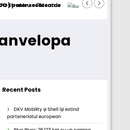
BursaTransport/123cargo introduce o nouă 
 anvelopa
Recent Posts
DKV Mobility și Shell își extind
parteneriatul european
Blue River: 26.123 km cu un camion