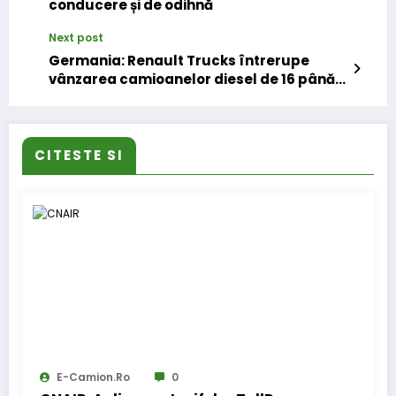
conducere și de odihnă
Next post
Germania: Renault Trucks întrerupe
vânzarea camioanelor diesel de 16 până
la 26 de tone din seriile D și D Wide pe
piața germană
CITESTE SI
E-Camion.ro
0