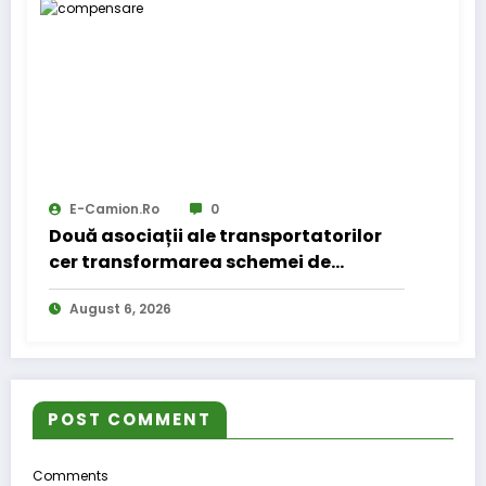
E-Camion.ro
0
Două asociații ale transportatorilor
cer transformarea schemei de
compensare a accizei în mecanism
August 6, 2026
permanent
POST COMMENT
Comments