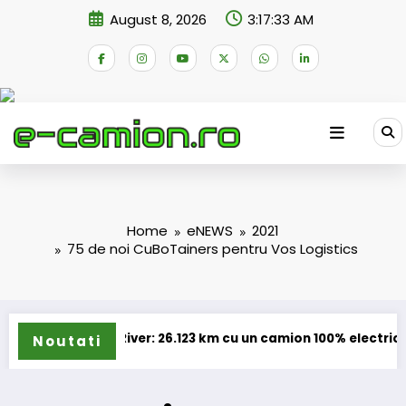
Skip
August 8, 2026
3:17:33 AM
to
content
Home
eNEWS
2021
75 de noi CuBoTainers pentru Vos Logistics
lue River: 26.123 km cu un camion 100% electric în transport in
Proi
Noutati