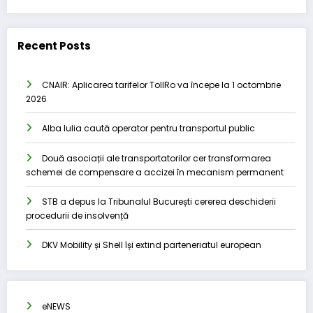
Recent Posts
CNAIR: Aplicarea tarifelor TollRo va începe la 1 octombrie
2026
Alba Iulia caută operator pentru transportul public
Două asociații ale transportatorilor cer transformarea
schemei de compensare a accizei în mecanism permanent
STB a depus la Tribunalul București cererea deschiderii
procedurii de insolvență
DKV Mobility și Shell își extind parteneriatul european
eNEWS