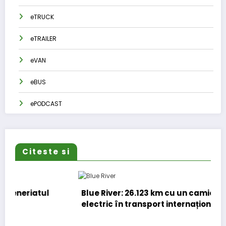
eTRUCK
eTRAILER
eVAN
eBUS
ePODCAST
Citeste si
Blue River: 26.123 km cu un camion 100%
electric în transport internațional