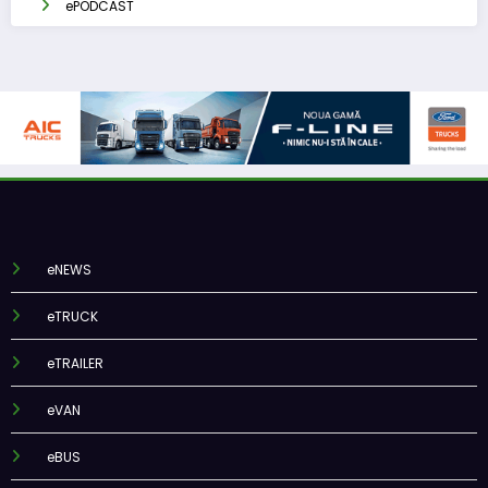
ePODCAST
eNEWS
eTRUCK
eTRAILER
eVAN
eBUS