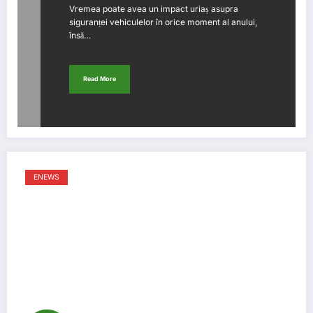
Vremea poate avea un impact uriaș asupra
siguranței vehiculelor în orice moment al anului,
însă…
Read More
ENEWS