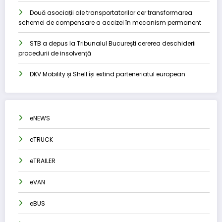
Două asociații ale transportatorilor cer transformarea
schemei de compensare a accizei în mecanism permanent
STB a depus la Tribunalul București cererea deschiderii
procedurii de insolvență
DKV Mobility și Shell își extind parteneriatul european
eNEWS
eTRUCK
eTRAILER
eVAN
eBUS