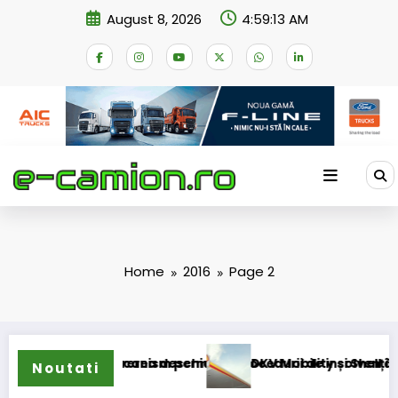
Skip
August 8, 2026
4:59:14 AM
to
content
Home
2016
Page 2
 mecanism permanent
ererea deschiderii procedurii de insolvență
DKV Mobility și Shell își extind partener
Noutati