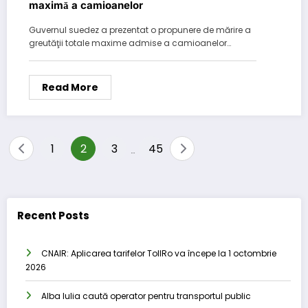
maximă a camioanelor
Guvernul suedez a prezentat o propunere de mărire a
greutăţii totale maxime admise a camioanelor…
Read More
Posts
1
2
3
45
…
pagination
Recent Posts
CNAIR: Aplicarea tarifelor TollRo va începe la 1 octombrie
2026
Alba Iulia caută operator pentru transportul public