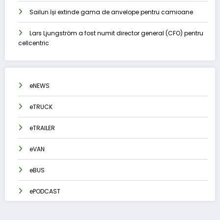
Sailun își extinde gama de anvelope pentru camioane
Lars Ljungström a fost numit director general (CFO) pentru
cellcentric
eNEWS
eTRUCK
eTRAILER
eVAN
eBUS
ePODCAST