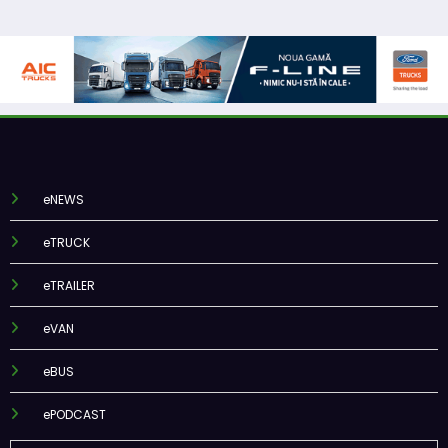
eNEWS
eTRUCK
eTRAILER
eVAN
eBUS
ePODCAST