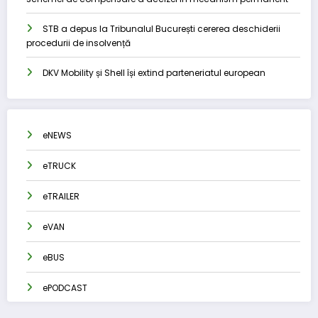
STB a depus la Tribunalul București cererea deschiderii
procedurii de insolvență
DKV Mobility și Shell își extind parteneriatul european
eNEWS
eTRUCK
eTRAILER
eVAN
eBUS
ePODCAST