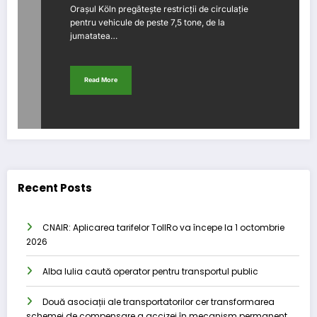
Orașul Köln pregătește restricții de circulație
pentru vehicule de peste 7,5 tone, de la
jumatatea…
Read More
Recent Posts
CNAIR: Aplicarea tarifelor TollRo va începe la 1 octombrie
2026
Alba Iulia caută operator pentru transportul public
Două asociații ale transportatorilor cer transformarea
schemei de compensare a accizei în mecanism permanent