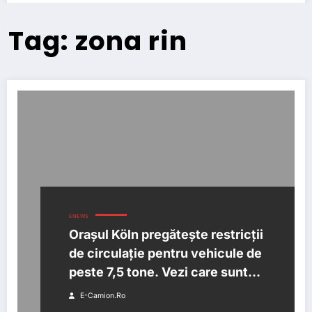
Tag: zona rin
ENEWS
Orașul Köln pregătește restricții
de circulație pentru vehicule de
peste 7,5 tone. Vezi care sunt
zonele afectate.
E-Camion.ro