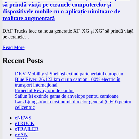
să prindă viață pe ecranele computerelor și
dispozitivele mobile cu o aplicație uimitoare de
realitate augmentată
DAF Trucks face ca noua generație XF, XG și XG⁺ să prindă viață
pe ecranele…
Read More
Recent Posts
DKV Mobility și Shell își extind parteneriatul european
Blue River: 26.123 km cu un camion 100% electric în
transport internațional
Proiectul Revoy prinde contur
Sailun își extinde gama de anvelope pentru camioane
Lars Ljungström a fost numit director general (CFO) pentru
cellcentric
eNEWS
eTRUCK
eTRAILER
eVAN