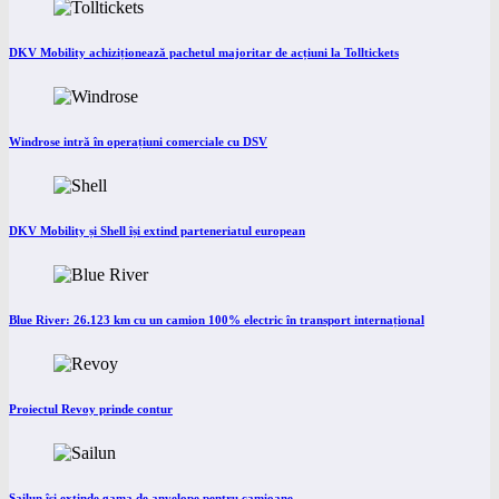
DKV Mobility achiziționează pachetul majoritar de acțiuni la Tolltickets
Windrose intră în operațiuni comerciale cu DSV
DKV Mobility și Shell își extind parteneriatul european
Blue River: 26.123 km cu un camion 100% electric în transport internațional
Proiectul Revoy prinde contur
Sailun își extinde gama de anvelope pentru camioane