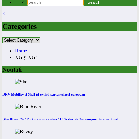
×
Categories
Categories
Home
XG și XG⁺
Noutati
DKV Mobility și Shell își extind parteneriatul european
Blue River: 26.123 km cu un camion 100% electric în transport internațional