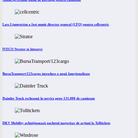
Lars Ljungström a fost numit director general (CFO) pentru cellcentric
IVECO Strator se întoarce
BursaTransport/123cargo introduce o nouă funcționalitate
Daimler Truck recheamă în service peste 131.000 de camioane
DKV Mobility achiziționează pachetul majoritar de acțiuni la Tolltickets