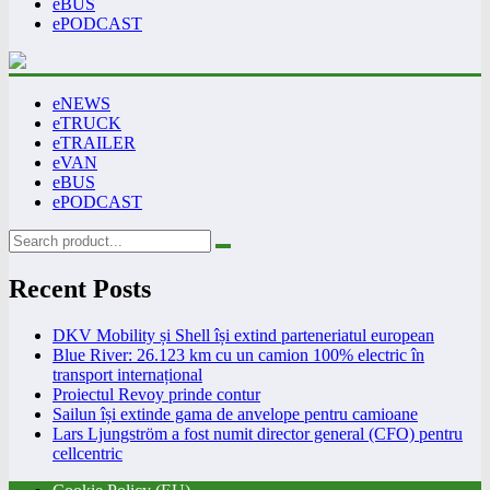
eBUS
ePODCAST
eNEWS
eTRUCK
eTRAILER
eVAN
eBUS
ePODCAST
Recent Posts
DKV Mobility și Shell își extind parteneriatul european
Blue River: 26.123 km cu un camion 100% electric în
transport internațional
Proiectul Revoy prinde contur
Sailun își extinde gama de anvelope pentru camioane
Lars Ljungström a fost numit director general (CFO) pentru
cellcentric