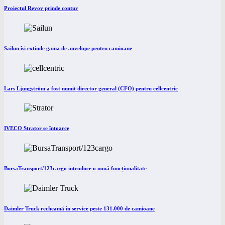
Proiectul Revoy prinde contur
Sailun își extinde gama de anvelope pentru camioane
Lars Ljungström a fost numit director general (CFO) pentru cellcentric
IVECO Strator se întoarce
BursaTransport/123cargo introduce o nouă funcționalitate
Daimler Truck recheamă în service peste 131.000 de camioane