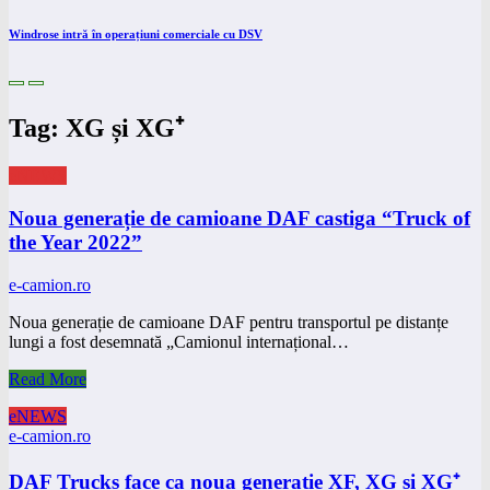
Windrose intră în operațiuni comerciale cu DSV
Tag: XG și XG⁺
eNEWS
Noua generație de camioane DAF castiga “Truck of
the Year 2022”
e-camion.ro
Noua generație de camioane DAF pentru transportul pe distanțe
lungi a fost desemnată „Camionul internațional…
Read More
eNEWS
e-camion.ro
DAF Trucks face ca noua generație XF, XG și XG⁺