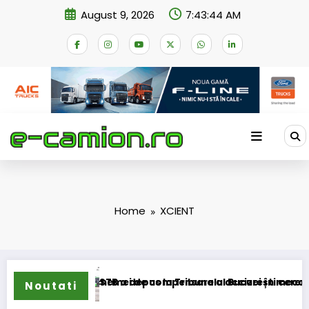
Skip
August 9, 2026
7:43:44 AM
to
content
Home
XCIENT
transformarea schemei de compensare a accizei în mecanism 
STB a depus la Tribunalul București cererea desc
Noutati