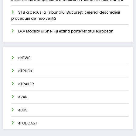
STB a depus la Tribunalul București cererea deschiderii
procedurii de insolvență
DKV Mobility și Shell își extind parteneriatul european
eNEWS
eTRUCK
eTRAILER
eVAN
eBUS
ePODCAST