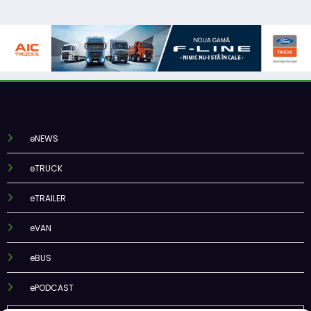
eNEWS
eTRUCK
eTRAILER
eVAN
eBUS
ePODCAST