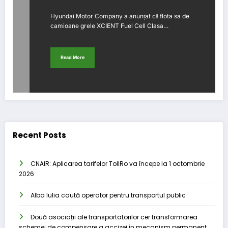
Hyundai Motor Company a anunțat că flota sa de
camioane grele XCIENT Fuel Cell Clasa…
Read More
Recent Posts
CNAIR: Aplicarea tarifelor TollRo va începe la 1 octombrie
2026
Alba Iulia caută operator pentru transportul public
Două asociații ale transportatorilor cer transformarea
schemei de compensare a accizei în mecanism permanent