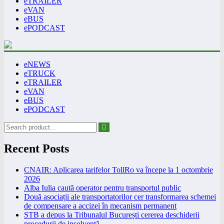
eTRAILER
eVAN
eBUS
ePODCAST
eNEWS
eTRUCK
eTRAILER
eVAN
eBUS
ePODCAST
Recent Posts
CNAIR: Aplicarea tarifelor TollRo va începe la 1 octombrie
2026
Alba Iulia caută operator pentru transportul public
Două asociații ale transportatorilor cer transformarea schemei
de compensare a accizei în mecanism permanent
STB a depus la Tribunalul București cererea deschiderii
procedurii de insolvență