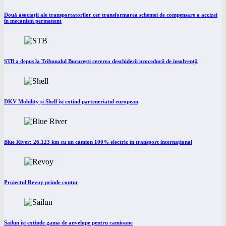
Două asociații ale transportatorilor cer transformarea schemei de compensare a accizei
în mecanism permanent
STB a depus la Tribunalul București cererea deschiderii procedurii de insolvență
DKV Mobility și Shell își extind parteneriatul european
Blue River: 26.123 km cu un camion 100% electric în transport internațional
Proiectul Revoy prinde contur
Sailun își extinde gama de anvelope pentru camioane