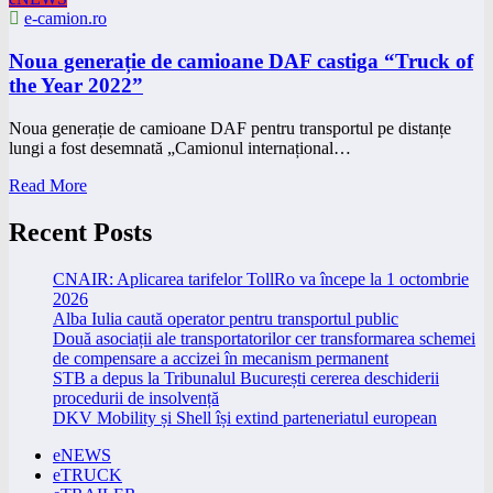
e-camion.ro
Noua generație de camioane DAF castiga “Truck of
the Year 2022”
Noua generație de camioane DAF pentru transportul pe distanțe
lungi a fost desemnată „Camionul internațional…
Read More
Recent Posts
CNAIR: Aplicarea tarifelor TollRo va începe la 1 octombrie
2026
Alba Iulia caută operator pentru transportul public
Două asociații ale transportatorilor cer transformarea schemei
de compensare a accizei în mecanism permanent
STB a depus la Tribunalul București cererea deschiderii
procedurii de insolvență
DKV Mobility și Shell își extind parteneriatul european
eNEWS
eTRUCK