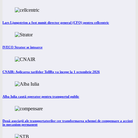
Lars Ljungström a fost numit director general (CFO) pentru cellcentric
IVECO Strator se întoarce
CNAIR: Aplicarea tarifelor TollRo va începe la 1 octombrie 2026
Alba Iulia caută operator pentru transportul public
Două asociații ale transportatorilor cer transformarea schemei de compensare a accizei
în mecanism permanent