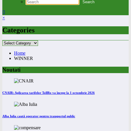
×
Categories
Categories
Home
WINNER
Noutati
CNAIR: Aplicarea tarifelor TollRo va începe la 1 octombrie 2026
Alba Iulia caută operator pentru transportul public