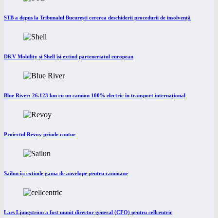
STB a depus la Tribunalul București cererea deschiderii procedurii de insolvență
DKV Mobility și Shell își extind parteneriatul european
Blue River: 26.123 km cu un camion 100% electric în transport internațional
Proiectul Revoy prinde contur
Sailun își extinde gama de anvelope pentru camioane
Lars Ljungström a fost numit director general (CFO) pentru cellcentric