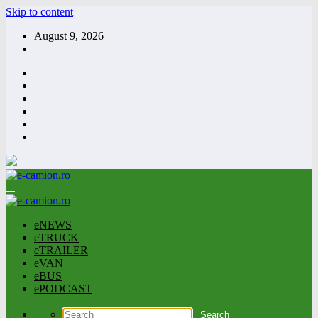
Skip to content
August 9, 2026
eNEWS
eTRUCK
eTRAILER
eVAN
eBUS
ePODCAST