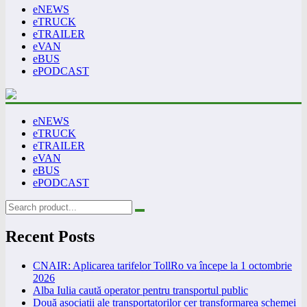
eNEWS
eTRUCK
eTRAILER
eVAN
eBUS
ePODCAST
eNEWS
eTRUCK
eTRAILER
eVAN
eBUS
ePODCAST
Recent Posts
CNAIR: Aplicarea tarifelor TollRo va începe la 1 octombrie
2026
Alba Iulia caută operator pentru transportul public
Două asociații ale transportatorilor cer transformarea schemei