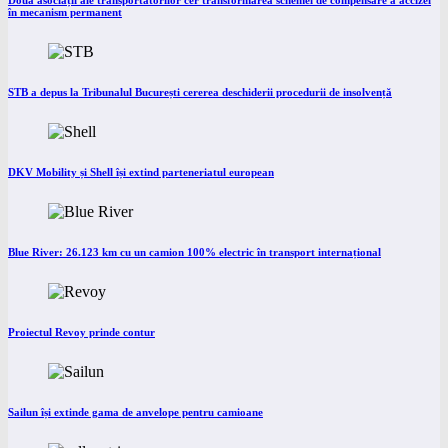
Două asociații ale transportatorilor cer transformarea schemei de compensare a accizei
în mecanism permanent
STB a depus la Tribunalul București cererea deschiderii procedurii de insolvență
DKV Mobility și Shell își extind parteneriatul european
Blue River: 26.123 km cu un camion 100% electric în transport internațional
Proiectul Revoy prinde contur
Sailun își extinde gama de anvelope pentru camioane