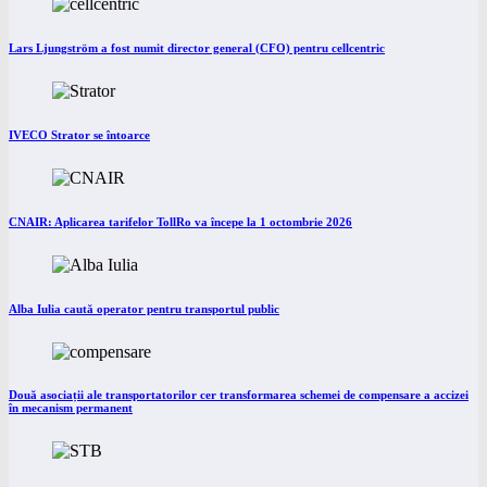
Lars Ljungström a fost numit director general (CFO) pentru cellcentric
IVECO Strator se întoarce
CNAIR: Aplicarea tarifelor TollRo va începe la 1 octombrie 2026
Alba Iulia caută operator pentru transportul public
Două asociații ale transportatorilor cer transformarea schemei de compensare a accizei
în mecanism permanent