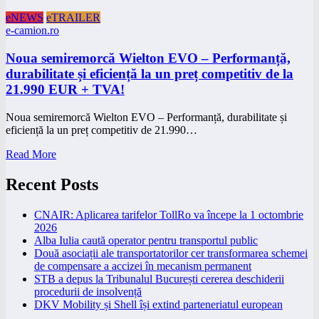
eNEWS
eTRAILER
e-camion.ro
Noua semiremorcă Wielton EVO – Performanță,
durabilitate și eficiență la un preț competitiv de la
21.990 EUR + TVA!
Noua semiremorcă Wielton EVO – Performanță, durabilitate și
eficiență la un preț competitiv de 21.990…
Read More
Recent Posts
CNAIR: Aplicarea tarifelor TollRo va începe la 1 octombrie
2026
Alba Iulia caută operator pentru transportul public
Două asociații ale transportatorilor cer transformarea schemei
de compensare a accizei în mecanism permanent
STB a depus la Tribunalul București cererea deschiderii
procedurii de insolvență
DKV Mobility și Shell își extind parteneriatul european