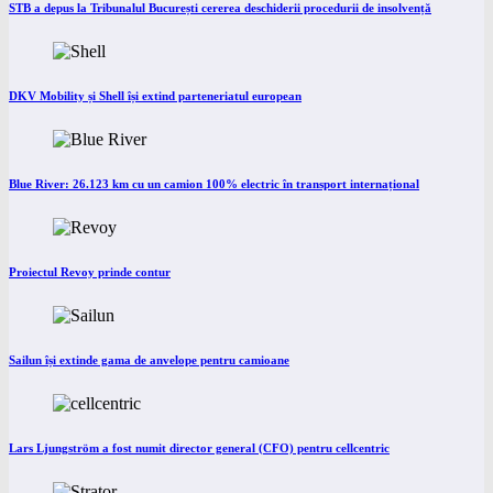
STB a depus la Tribunalul București cererea deschiderii procedurii de insolvență
DKV Mobility și Shell își extind parteneriatul european
Blue River: 26.123 km cu un camion 100% electric în transport internațional
Proiectul Revoy prinde contur
Sailun își extinde gama de anvelope pentru camioane
Lars Ljungström a fost numit director general (CFO) pentru cellcentric