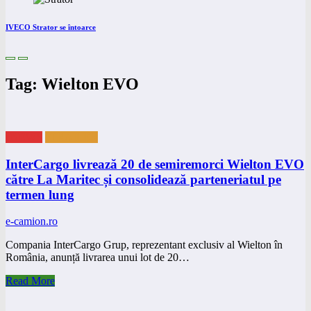
IVECO Strator se întoarce
Tag: Wielton EVO
eNEWS
eTRAILER
InterCargo livrează 20 de semiremorci Wielton EVO
către La Maritec și consolidează parteneriatul pe
termen lung
e-camion.ro
Compania InterCargo Grup, reprezentant exclusiv al Wielton în
România, anunță livrarea unui lot de 20…
Read More