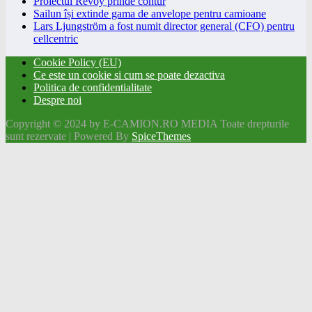
Proiectul Revoy prinde contur
Sailun își extinde gama de anvelope pentru camioane
Lars Ljungström a fost numit director general (CFO) pentru
cellcentric
Cookie Policy (EU)
Ce este un cookie si cum se poate dezactiva
Politica de confidentialitate
Despre noi
Copyright © 2024 by E-CAMION.RO MEDIA Toate drepturile
sunt rezervate | Powered By
SpiceThemes