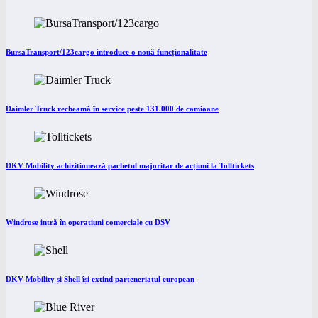
BursaTransport/123cargo introduce o nouă funcționalitate
Daimler Truck recheamă în service peste 131.000 de camioane
DKV Mobility achiziționează pachetul majoritar de acțiuni la Tolltickets
Windrose intră în operațiuni comerciale cu DSV
DKV Mobility și Shell își extind parteneriatul european