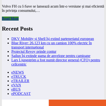
Volvo FH cu I-Save se lansează acum într-o versiune și mai eficientă
în privința consumului,…
Read More
Recent Posts
DKV Mobility și Shell își extind parteneriatul european
Blue River: 26.123 km cu un camion 100% electric în
transport internațional
Proiectul Revoy prinde contur
Sailun își extinde gama de anvelope pentru camioane
Lars Ljungström a fost numit director general (CFO) pentru
cellcentric
eNEWS
eTRUCK
eTRAILER
eVAN
eBUS
ePODCAST