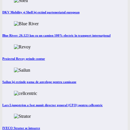
DKV Mobility și Shell își extind parteneriatul european
Blue River: 26.123 km cu un camion 100% electric în transport internațional
Proiectul Revoy prinde contur
Sailun își extinde gama de anvelope pentru camioane
Lars Ljungström a fost numit director general (CFO) pentru cellcentric
IVECO Strator se întoarce