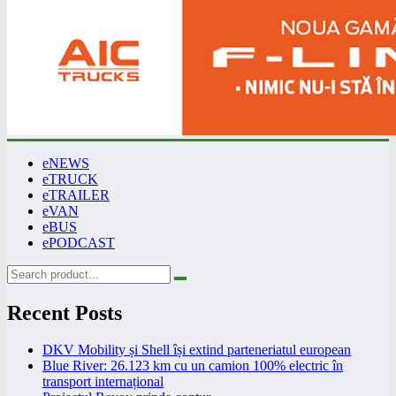
eNEWS
eTRUCK
eTRAILER
eVAN
eBUS
ePODCAST
Recent Posts
DKV Mobility și Shell își extind parteneriatul european
Blue River: 26.123 km cu un camion 100% electric în
transport internațional