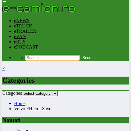
eNEWS
eTRUCK
eTRAILER
eVAN
eBUS
ePODCAST
×
Categories
Categories
Home
Volvo FH cu I-Save
Noutati