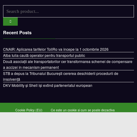
Recent Posts
CNAIR: Aplicarea tarifelor TollRo va începe la 1 octombrie 2026
Alba Iulia caută operator pentru transportul public
Două asociații ale transportatorilor cer transformarea schemei de compensare
a accizei în mecanism permanent
STB a depus la Tribunalul București cererea deschiderii procedurii de
insolvență
DKV Mobility și Shell își extind parteneriatul european
Cookie Policy (EU)
Ce este un cookie si cum se poate dezactiva
Politica de confidentialitate
Despre noi
Copyright © 2024 by E-CAMION.RO MEDIA Toate drepturile sunt rezervate |
Powered By
SpiceThemes