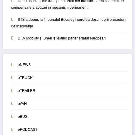
Două asociații ale transportatorilor cer transformarea schemei de
compensare a accizei în mecanism permanent
STB a depus la Tribunalul București cererea deschiderii procedurii
de insolvență
DKV Mobility și Shell își extind parteneriatul european
eNEWS
eTRUCK
eTRAILER
eVAN
eBUS
ePODCAST