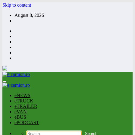
Skip to content
August 8, 2026
eNEWS
eTRUCK
eTRAILER
eVAN
eBUS
ePODCAST