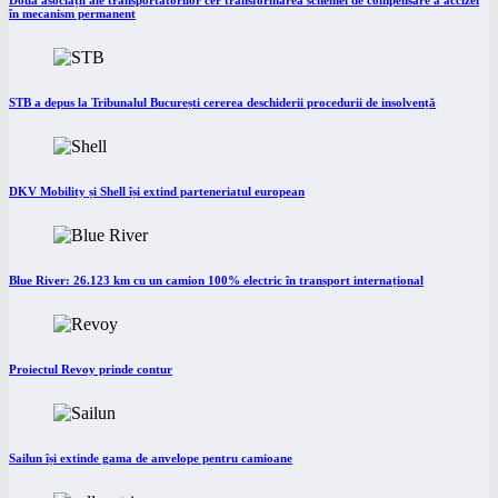
Două asociații ale transportatorilor cer transformarea schemei de compensare a accizei
în mecanism permanent
STB a depus la Tribunalul București cererea deschiderii procedurii de insolvență
DKV Mobility și Shell își extind parteneriatul european
Blue River: 26.123 km cu un camion 100% electric în transport internațional
Proiectul Revoy prinde contur
Sailun își extinde gama de anvelope pentru camioane