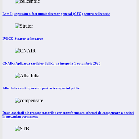
Lars Ljungström a fost numit director general (CFO) pentru cellcentric
IVECO Strator se întoarce
CNAIR: Aplicarea tarifelor TollRo va începe la 1 octombrie 2026
Alba Iulia caută operator pentru transportul public
Două asociații ale transportatorilor cer transformarea schemei de compensare a accizei
în mecanism permanent