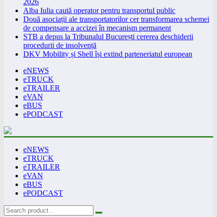
2026
Alba Iulia caută operator pentru transportul public
Două asociații ale transportatorilor cer transformarea schemei
de compensare a accizei în mecanism permanent
STB a depus la Tribunalul București cererea deschiderii
procedurii de insolvență
DKV Mobility și Shell își extind parteneriatul european
eNEWS
eTRUCK
eTRAILER
eVAN
eBUS
ePODCAST
eNEWS
eTRUCK
eTRAILER
eVAN
eBUS
ePODCAST