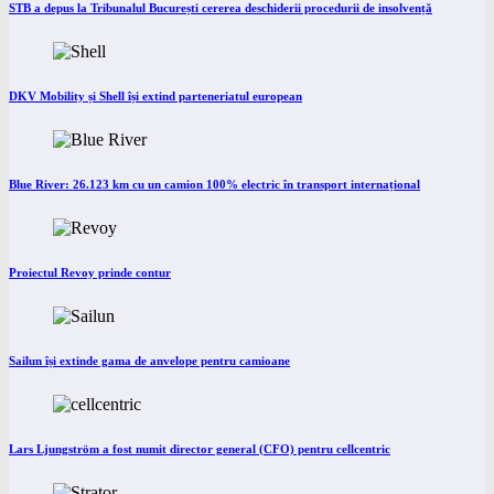
STB a depus la Tribunalul București cererea deschiderii procedurii de insolvență
DKV Mobility și Shell își extind parteneriatul european
Blue River: 26.123 km cu un camion 100% electric în transport internațional
Proiectul Revoy prinde contur
Sailun își extinde gama de anvelope pentru camioane
Lars Ljungström a fost numit director general (CFO) pentru cellcentric