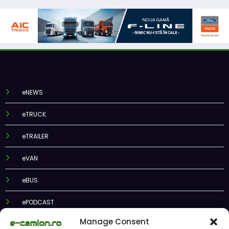
eNEWS
eTRUCK
eTRAILER
eVAN
eBUS
ePODCAST
Manage Consent