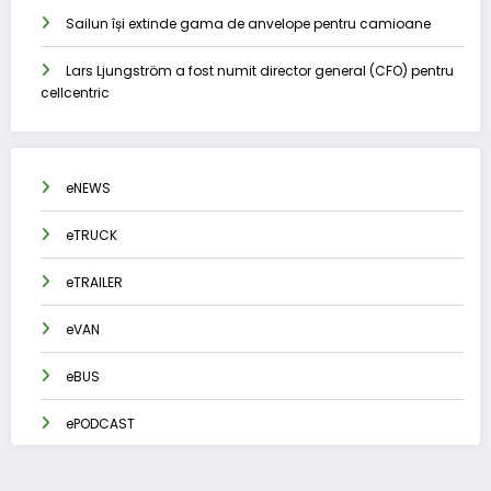
Sailun își extinde gama de anvelope pentru camioane
Lars Ljungström a fost numit director general (CFO) pentru
cellcentric
eNEWS
eTRUCK
eTRAILER
eVAN
eBUS
ePODCAST