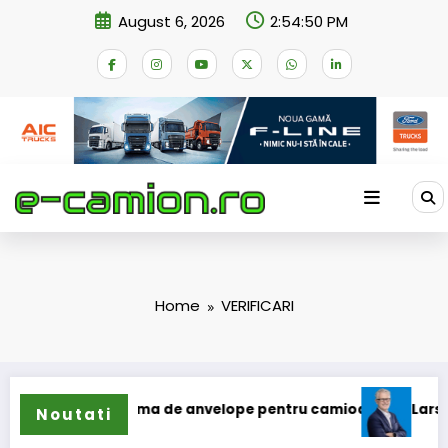
Skip
August 6, 2026
2:54:50 PM
to
content
Home
VERIFICARI
și extinde gama de anvelope pentru camioane
Lars Ljungst
Noutati