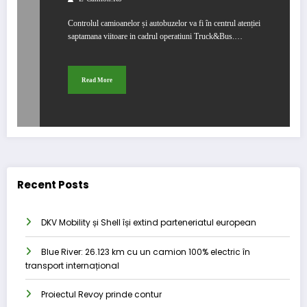
Controlul camioanelor și autobuzelor va fi în centrul atenției
saptamana viitoare in cadrul operatiuni Truck&Bus.…
Read More
Recent Posts
DKV Mobility și Shell își extind parteneriatul european
Blue River: 26.123 km cu un camion 100% electric în
transport internațional
Proiectul Revoy prinde contur