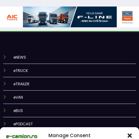
eNEWS
eTRUCK
eTRAILER
eVAN
eBUS
ePODCAST
Manage Consent