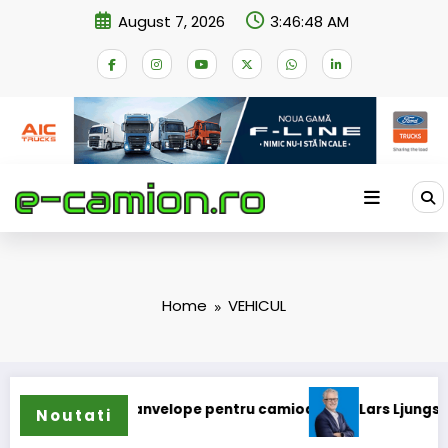
Skip
August 7, 2026
3:46:49 AM
to
content
Home
VEHICUL
inde gama de anvelope pentru camioane
Lars Ljungström a 
Noutati