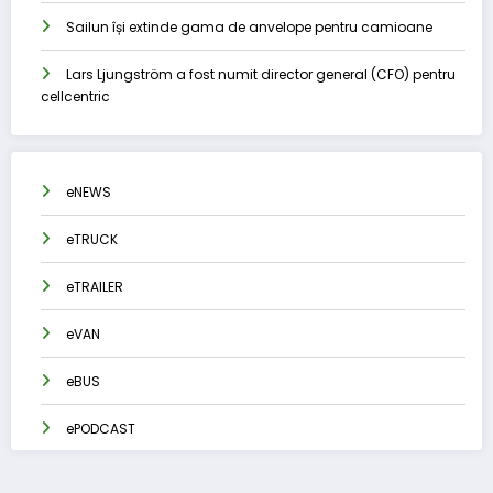
Sailun își extinde gama de anvelope pentru camioane
Lars Ljungström a fost numit director general (CFO) pentru
cellcentric
eNEWS
eTRUCK
eTRAILER
eVAN
eBUS
ePODCAST