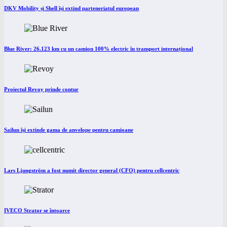
DKV Mobility și Shell își extind parteneriatul european
Blue River: 26.123 km cu un camion 100% electric în transport internațional
Proiectul Revoy prinde contur
Sailun își extinde gama de anvelope pentru camioane
Lars Ljungström a fost numit director general (CFO) pentru cellcentric
IVECO Strator se întoarce