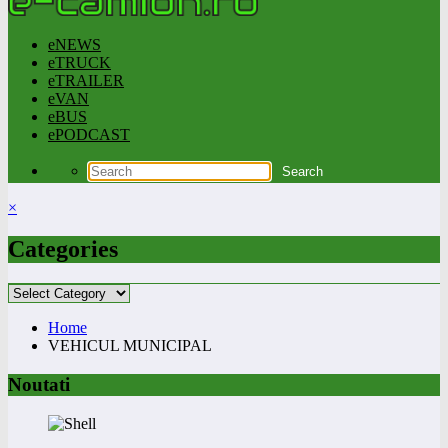
eNEWS
eTRUCK
eTRAILER
eVAN
eBUS
ePODCAST
×
Categories
Categories
Home
VEHICUL MUNICIPAL
Noutati