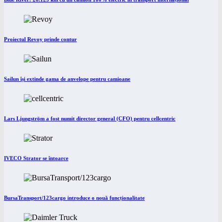
Proiectul Revoy prinde contur
Sailun își extinde gama de anvelope pentru camioane
Lars Ljungström a fost numit director general (CFO) pentru cellcentric
IVECO Strator se întoarce
BursaTransport/123cargo introduce o nouă funcționalitate