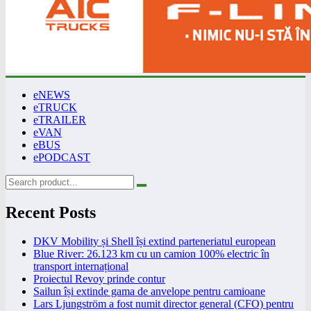
eNEWS
eTRUCK
eTRAILER
eVAN
eBUS
ePODCAST
Recent Posts
DKV Mobility și Shell își extind parteneriatul european
Blue River: 26.123 km cu un camion 100% electric în
transport internațional
Proiectul Revoy prinde contur
Sailun își extinde gama de anvelope pentru camioane
Lars Ljungström a fost numit director general (CFO) pentru