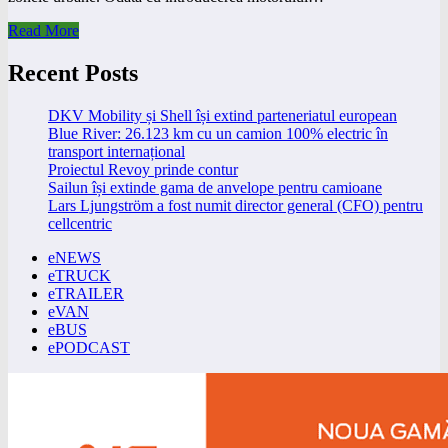
Read More
Recent Posts
DKV Mobility și Shell își extind parteneriatul european
Blue River: 26.123 km cu un camion 100% electric în
transport internațional
Proiectul Revoy prinde contur
Sailun își extinde gama de anvelope pentru camioane
Lars Ljungström a fost numit director general (CFO) pentru
cellcentric
eNEWS
eTRUCK
eTRAILER
eVAN
eBUS
ePODCAST