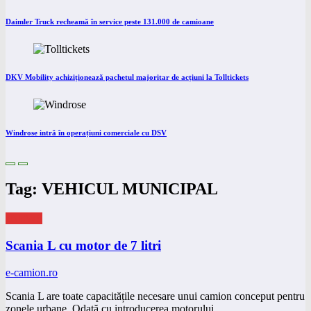
Daimler Truck recheamă în service peste 131.000 de camioane
DKV Mobility achiziționează pachetul majoritar de acțiuni la Tolltickets
Windrose intră în operațiuni comerciale cu DSV
Tag: VEHICUL MUNICIPAL
eNEWS
Scania L cu motor de 7 litri
e-camion.ro
Scania L are toate capacitățile necesare unui camion conceput pentru
zonele urbane. Odată cu introducerea motorului…