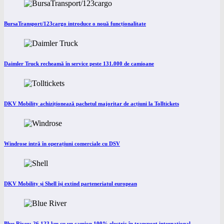
BursaTransport/123cargo introduce o nouă funcționalitate
Daimler Truck recheamă în service peste 131.000 de camioane
DKV Mobility achiziționează pachetul majoritar de acțiuni la Tolltickets
Windrose intră în operațiuni comerciale cu DSV
DKV Mobility și Shell își extind parteneriatul european
Blue River: 26.123 km cu un camion 100% electric în transport internațional