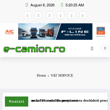
Skip
August 8, 2026
5:20:25 AM
to
content
Home
VAT SERVICE
e compensare a accizei în mecanism permanent
STB a depus la Tribunalul București cererea deschiderii procedurii de 
Noutati