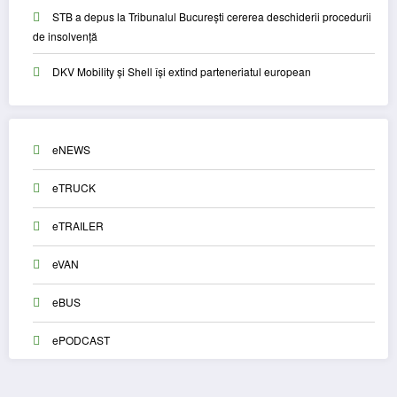
STB a depus la Tribunalul București cererea deschiderii procedurii
de insolvență
DKV Mobility și Shell își extind parteneriatul european
eNEWS
eTRUCK
eTRAILER
eVAN
eBUS
ePODCAST