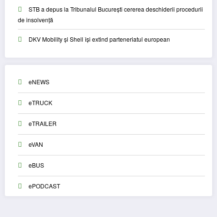
STB a depus la Tribunalul București cererea deschiderii procedurii
de insolvență
DKV Mobility și Shell își extind parteneriatul european
eNEWS
eTRUCK
eTRAILER
eVAN
eBUS
ePODCAST