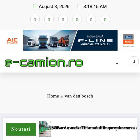
Skip
August 8, 2026
8:18:15 AM
to
content
Home
van den bosch
rmarea schemei de compensare a accizei în mecanism permanent
STB a depus la Tribunalul București cererea deschideri
Noutati